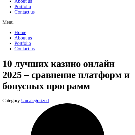
About us
Portfolio
Contact us
Menu
Home
About us
Portfolio
Contact us
10 лучших казино онлайн
2025 – сравнение платформ и
бонусных программ
Category
Uncategorized