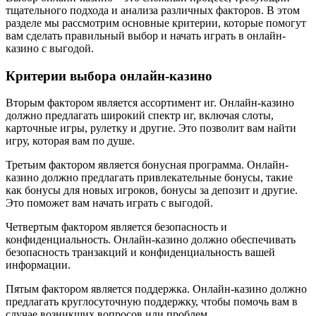
тщательного подхода и анализа различных факторов. В этом
разделе мы рассмотрим основные критерии, которые помогут
вам сделать правильный выбор и начать играть в онлайн-
казино с выгодой.
Критерии выбора онлайн-казино
Вторым фактором является ассортимент иг. Онлайн-казино
должно предлагать широкий спектр иг, включая слоты,
карточные игры, рулетку и другие. Это позволит вам найти
игру, которая вам по душе.
Третьим фактором является бонусная программа. Онлайн-
казино должно предлагать привлекательные бонусы, такие
как бонусы для новых игроков, бонусы за депозит и другие.
Это поможет вам начать играть с выгодой.
Четвертым фактором является безопасность и
конфиденциальность. Онлайн-казино должно обеспечивать
безопасность транзакций и конфиденциальность вашей
информации.
Пятым фактором является поддержка. Онлайн-казино должно
предлагать круглосуточную поддержку, чтобы помочь вам в
случае возникших вопросов или проблем.