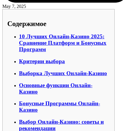
May 7, 2025
Содержимое
10 Лучших Онлайн-Казино 2025:
Сравнение Платформ и Бонусных
Программ
Критерии выбора
Выборка Лучших Онлайн-Казино
Основные функции Онлайн-
Казино
Бонусные Программы Онлайн-
Казино
Выбор Онлайн-Казино: советы и
рекомендации