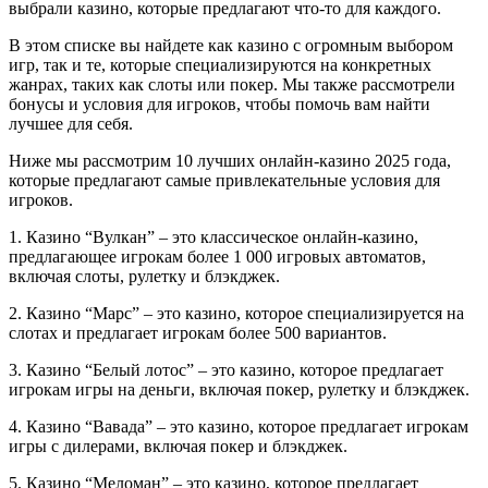
выбрали казино, которые предлагают что-то для каждого.
В этом списке вы найдете как казино с огромным выбором
игр, так и те, которые специализируются на конкретных
жанрах, таких как слоты или покер. Мы также рассмотрели
бонусы и условия для игроков, чтобы помочь вам найти
лучшее для себя.
Ниже мы рассмотрим 10 лучших онлайн-казино 2025 года,
которые предлагают самые привлекательные условия для
игроков.
1. Казино “Вулкан” – это классическое онлайн-казино,
предлагающее игрокам более 1 000 игровых автоматов,
включая слоты, рулетку и блэкджек.
2. Казино “Марс” – это казино, которое специализируется на
слотах и предлагает игрокам более 500 вариантов.
3. Казино “Белый лотос” – это казино, которое предлагает
игрокам игры на деньги, включая покер, рулетку и блэкджек.
4. Казино “Вавада” – это казино, которое предлагает игрокам
игры с дилерами, включая покер и блэкджек.
5. Казино “Меломан” – это казино, которое предлагает