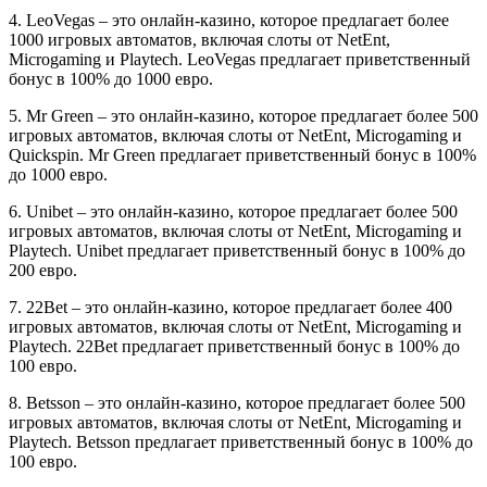
4. LeoVegas – это онлайн-казино, которое предлагает более
1000 игровых автоматов, включая слоты от NetEnt,
Microgaming и Playtech. LeoVegas предлагает приветственный
бонус в 100% до 1000 евро.
5. Mr Green – это онлайн-казино, которое предлагает более 500
игровых автоматов, включая слоты от NetEnt, Microgaming и
Quickspin. Mr Green предлагает приветственный бонус в 100%
до 1000 евро.
6. Unibet – это онлайн-казино, которое предлагает более 500
игровых автоматов, включая слоты от NetEnt, Microgaming и
Playtech. Unibet предлагает приветственный бонус в 100% до
200 евро.
7. 22Bet – это онлайн-казино, которое предлагает более 400
игровых автоматов, включая слоты от NetEnt, Microgaming и
Playtech. 22Bet предлагает приветственный бонус в 100% до
100 евро.
8. Betsson – это онлайн-казино, которое предлагает более 500
игровых автоматов, включая слоты от NetEnt, Microgaming и
Playtech. Betsson предлагает приветственный бонус в 100% до
100 евро.