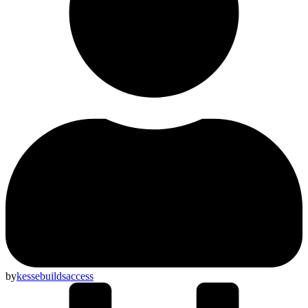
by
kessebuildsaccess