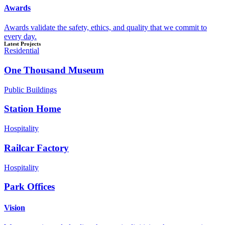
Awards
Awards validate the safety, ethics, and quality that we commit to
every day.
Latest Projects
Residential
One Thousand Museum
Public Buildings
Station Home
Hospitality
Railcar Factory
Hospitality
Park Offices
Vision