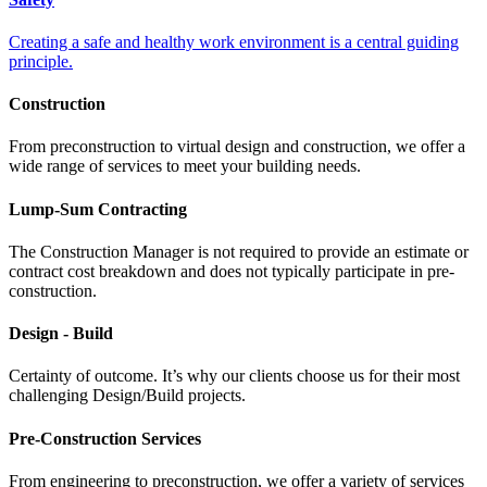
Creating a safe and healthy work environment is a central guiding
principle.
Construction
From preconstruction to virtual design and construction, we offer a
wide range of services to meet your building needs.
Lump-Sum Contracting
The Construction Manager is not required to provide an estimate or
contract cost breakdown and does not typically participate in pre-
construction.
Design - Build
Certainty of outcome. It’s why our clients choose us for their most
challenging Design/Build projects.
Pre-Construction Services
From engineering to preconstruction, we offer a variety of services