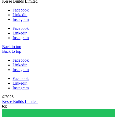
Kesse Builds Limited
Facebook
Linkedin
Instagram
Facebook
Linkedin
Instagram
Back to top
Back to top
Facebook
Linkedin
Instagram
Facebook
Linkedin
Instagram
©2026
Kesse Builds Limited
top