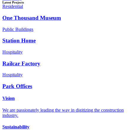
Latest Projects
Residential
One Thousand Museum
Public Buildings
Station Home
Hospitality
Railcar Factory
Hospitality
Park Offices
Vision
We are passionately leading the way in digitizing the construction
industry.
Sustainability