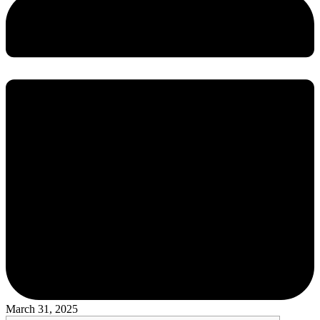
March 31, 2025