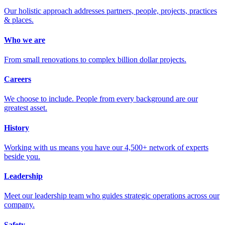
Our holistic approach addresses partners, people, projects, practices
& places.
Who we are
From small renovations to complex billion dollar projects.
Careers
We choose to include. People from every background are our
greatest asset.
History
Working with us means you have our 4,500+ network of experts
beside you.
Leadership
Meet our leadership team who guides strategic operations across our
company.
Safety