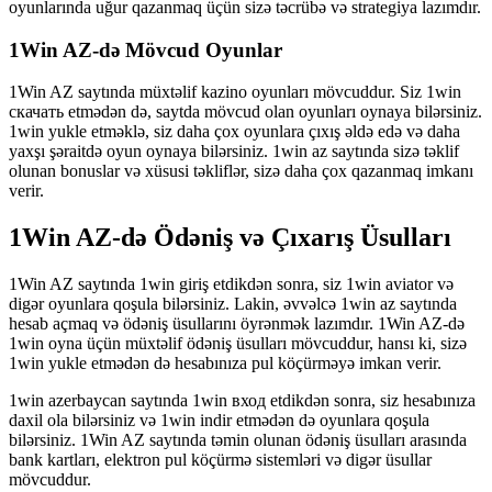
oyunlarında uğur qazanmaq üçün sizə təcrübə və strategiya lazımdır.
1Win AZ-də Mövcud Oyunlar
1Win AZ saytında müxtəlif kazino oyunları mövcuddur. Siz 1win
скачать etmədən də, saytda mövcud olan oyunları oynaya bilərsiniz.
1win yukle etməklə, siz daha çox oyunlara çıxış əldə edə və daha
yaxşı şəraitdə oyun oynaya bilərsiniz. 1win az saytında sizə təklif
olunan bonuslar və xüsusi təkliflər, sizə daha çox qazanmaq imkanı
verir.
1Win AZ-də Ödəniş və Çıxarış Üsulları
1Win AZ saytında 1win giriş etdikdən sonra, siz 1win aviator və
digər oyunlara qoşula bilərsiniz. Lakin, əvvəlcə 1win az saytında
hesab açmaq və ödəniş üsullarını öyrənmək lazımdır. 1Win AZ-də
1win oyna üçün müxtəlif ödəniş üsulları mövcuddur, hansı ki, sizə
1win yukle etmədən də hesabınıza pul köçürməyə imkan verir.
1win azerbaycan saytında 1win вход etdikdən sonra, siz hesabınıza
daxil ola bilərsiniz və 1win indir etmədən də oyunlara qoşula
bilərsiniz. 1Win AZ saytında təmin olunan ödəniş üsulları arasında
bank kartları, elektron pul köçürmə sistemləri və digər üsullar
mövcuddur.