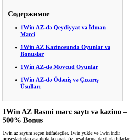
Содержимое
1Win AZ-də Qeydiyyat və İdman
Mərci
1Win AZ Kazinosunda Oyunlar və
Bonuslar
1Win AZ-də Mövcud Oyunlar
1Win AZ-də Ödəniş və Çıxarış
Üsulları
1Win AZ Rəsmi mərc saytı və kazino –
500% Bonus
1win az saytını seçən istifadəçilər, 1win yukle və 1win indir
proseslərindən asanlıqla keçərək, öz hesablarına daxil ola bilərlər.