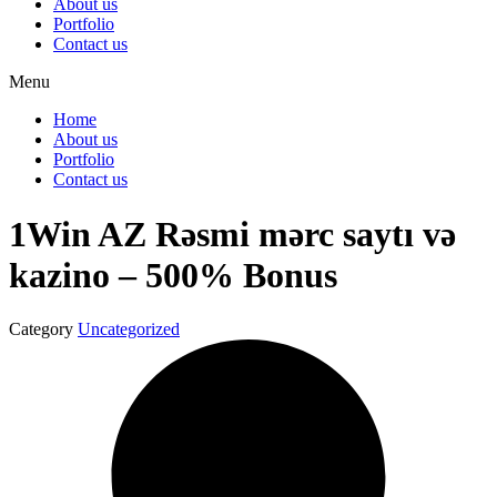
About us
Portfolio
Contact us
Menu
Home
About us
Portfolio
Contact us
1Win AZ Rəsmi mərc saytı və
kazino – 500% Bonus
Category
Uncategorized