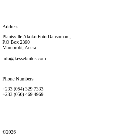
Address
Plantsville Akoko Foto Dansoman ,
P.O.Box 2390
Mamprobi, Accra
info@kessebuilds.com
Phone Numbers
+233 (054) 329 7333
+233 (050) 469 4969
©2026