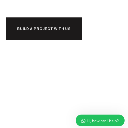
BUILD A PROJECT WITH US
Hi, how can I help?