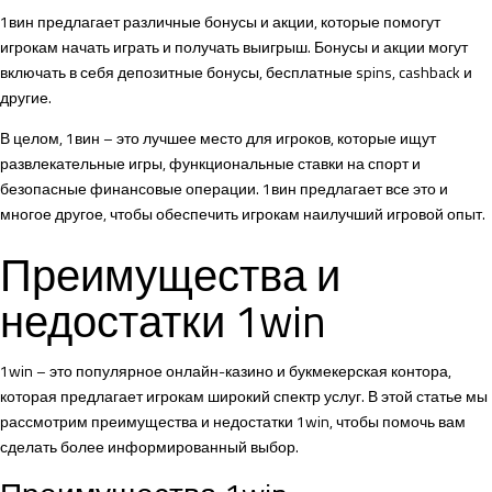
1вин предлагает различные бонусы и акции, которые помогут
игрокам начать играть и получать выигрыш. Бонусы и акции могут
включать в себя депозитные бонусы, бесплатные spins, cashback и
другие.
В целом, 1вин – это лучшее место для игроков, которые ищут
развлекательные игры, функциональные ставки на спорт и
безопасные финансовые операции. 1вин предлагает все это и
многое другое, чтобы обеспечить игрокам наилучший игровой опыт.
Преимущества и
недостатки 1win
1win – это популярное онлайн-казино и букмекерская контора,
которая предлагает игрокам широкий спектр услуг. В этой статье мы
рассмотрим преимущества и недостатки 1win, чтобы помочь вам
сделать более информированный выбор.