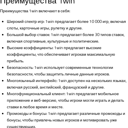
Преимущества 1win
Преимущества 1win включают в себя:
Широкий спектр игр: 1win предлагает более 10 000 игр, включая
слоты, карточные игры, рулетку и другие.
Большой выбор ставок: 1win предлагает более 30 типов ставок,
включая спортивные, культурные и политические.
Высокие коэффициенты: 1win предлагает высокие
коэффициенты, что обеспечивает игрокам максимальную
прибыль.
Безопасность: 1win использует современные технологии
безопасности, чтобы защитить личные данные игроков.
Многоязычный интерфейс: 1win доступен на нескольких языках,
включая русский, английский, французский и другие.
Многофункциональный клиент: 1win предлагает мобильное
приложение и веб-версию, чтобы игроки могли играть и делать
ставки в любое время и месте.
Промокоды и бонусы: 1win предлагает различные промокоды и
бонусы, чтобы привлечь новых игроков и мотивировать уже
существующих.