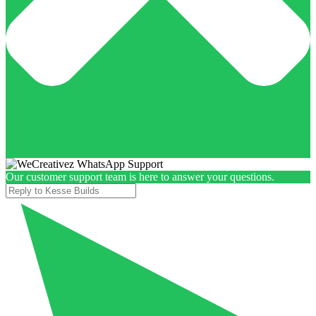
Our customer support team is here to answer your questions.