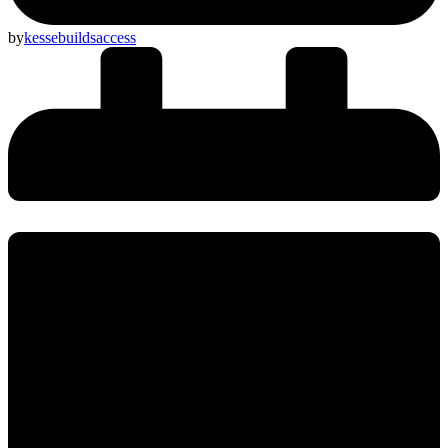
by
kessebuildsaccess