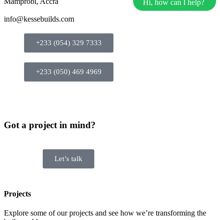
Mamprobi, Accra
Hi, how can I help?
info@kessebuilds.com
+233 (054) 329 7333
+233 (050) 469 4969
Got a project in mind?
Let’s talk
Projects
Explore some of our projects and see how we’re transforming the