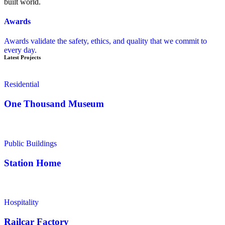
built world.
Awards
Awards validate the safety, ethics, and quality that we commit to
every day.
Latest Projects
Residential
One Thousand Museum
Public Buildings
Station Home
Hospitality
Railcar Factory