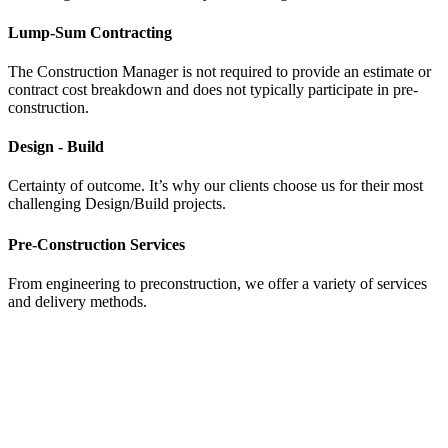
Lump-Sum Contracting
The Construction Manager is not required to provide an estimate or
contract cost breakdown and does not typically participate in pre-
construction.
Design - Build
Certainty of outcome. It’s why our clients choose us for their most
challenging Design/Build projects.
Pre-Construction Services
From engineering to preconstruction, we offer a variety of services
and delivery methods.