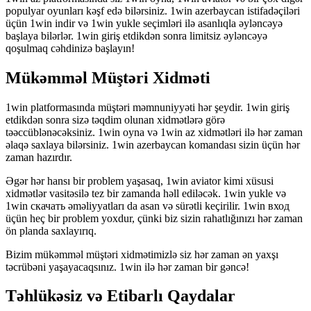
populyar oyunları kəşf edə bilərsiniz. 1win azerbaycan istifadəçiləri
üçün 1win indir və 1win yukle seçimləri ilə asanlıqla əyləncəyə
başlaya bilərlər. 1win giriş etdikdən sonra limitsiz əyləncəyə
qoşulmaq cəhdinizə başlayın!
Mükəmməl Müştəri Xidməti
1win platformasında müştəri məmnuniyyəti hər şeydir. 1win giriş
etdikdən sonra sizə təqdim olunan xidmətlərə görə
təəccüblənəcəksiniz. 1win oyna və 1win az xidmətləri ilə hər zaman
əlaqə saxlaya bilərsiniz. 1win azerbaycan komandası sizin üçün hər
zaman hazırdır.
Əgər hər hansı bir problem yaşasaq, 1win aviator kimi xüsusi
xidmətlər vasitəsilə tez bir zamanda həll ediləcək. 1win yukle və
1win скачать əməliyyatları da asan və sürətli keçirilir. 1win вход
üçün heç bir problem yoxdur, çünki biz sizin rahatlığınızı hər zaman
ön planda saxlayırıq.
Bizim mükəmməl müştəri xidmətimizlə siz hər zaman ən yaxşı
təcrübəni yaşayacaqsınız. 1win ilə hər zaman bir gəncə!
Təhlükəsiz və Etibarlı Qaydalar