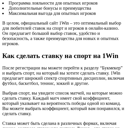
Программа лояльности для опытных игроков
Дополнительные бонусы и преимущества
Максимальная выгода для опытных игроков
В целом, официальный сайт 1Win – это оптимальный выбор
для любителей ставок на спорт и игроков в онлайн-казино.
Он предлагает большой выбор ставок, удобство и
безопасность, а также преимущества для новых и опытных
игроков.
Как сделать ставку на спорт на 1Win
После регистрации вы можете перейти к разделу “Букмекер”
и выбрать спорт, на который вы хотите сделать ставку. 1Win
предлагает широкий спектр спортивных дисциплин, включая
футбол, баскетбол, теннис, хоккей и другие.
Выбрав спорт, вы увидите список матчей, на которые можно
сделать ставку. Каждый матч имеет свой коэффициент,
который указывает на вероятность победы одной из команд.
Вы можете выбрать коэффициент, который вам понравился, и
сделать ставку.
Ставка может быть сделана в различных формах, включая