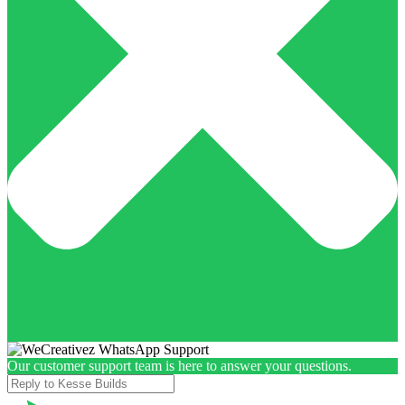
Our customer support team is here to answer your questions.