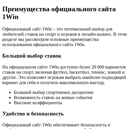
Преимущества официального сайта
1Win
Официальный сайт 1Win – это оптимальный выбор для
любителей ставок на спорт и игроков в онлайн-казино. В этом
разделе мы рассмотрим основные преимущества
использования официального сайта 1Win.
Большой выбор ставок
На официальном сайте 1Win доступно более 20 000 вариантов
ставок на спорт, включая футбол, баскетбол, теннис, хоккей и
другие. Это позволяет игрокам выбрать наиболее подходящий
вариант для себя и получать максимальную выгоду.
Большой выбор спортивных дисциплин
Возможность ставок на живые события
Высокие коэффициенты
Удобство и безопасность
Официальный сайт 1Win обеспечивает безопасность и