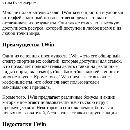
этим букмекером.
Многие пользователи хвалят 1Win за его простой и удобный
интерфейс, который позволяет легко делать ставки и
отслеживать их результаты. Они также отмечают высокую
доступность ресурса, который доступен в любое время и из
любой точки мира.
Преимущества 1Win
Один из основных преимуществ 1Win – это его обширный
спектр спортивных событий, которые доступны для ставок.
Это позволяет пользователям делать ставки на различные
виды спорта, включая футбол, баскетбол, хоккей, теннис и
многие другие. Кроме того, 1Win предлагает высокие
коэффициенты, что обеспечивает пользователей
максимальной прибыль.
Кроме того, 1Win предлагает различные бонусы и акции,
которые помогают пользователям начать свою игру с
преимуществом. Некоторые из них включают бонусы для
новых пользователей, бесплатные ставки и другие акции.
Недостатки 1Win