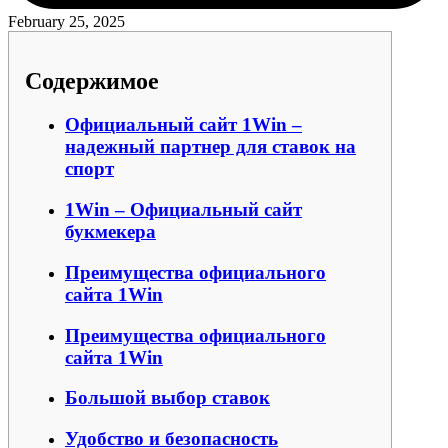
February 25, 2025
Содержимое
Официальный сайт 1Win –
надежный партнер для ставок на
спорт
1Win – Официальный сайт
букмекера
Преимущества официального
сайта 1Win
Преимущества официального
сайта 1Win
Большой выбор ставок
Удобство и безопасность