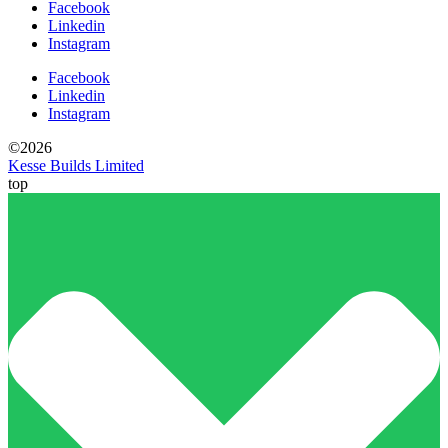
Facebook
Linkedin
Instagram
Facebook
Linkedin
Instagram
©2026
Kesse Builds Limited
top