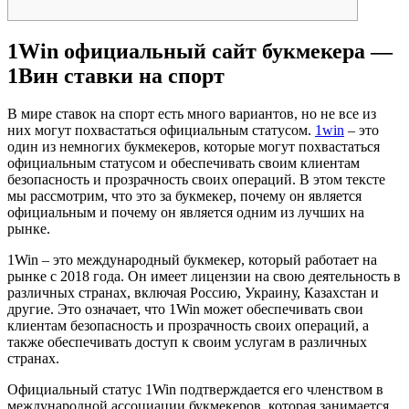
1Win официальный сайт букмекера —
1Вин ставки на спорт
В мире ставок на спорт есть много вариантов, но не все из
них могут похвастаться официальным статусом.
1win
– это
один из немногих букмекеров, которые могут похвастаться
официальным статусом и обеспечивать своим клиентам
безопасность и прозрачность своих операций. В этом тексте
мы рассмотрим, что это за букмекер, почему он является
официальным и почему он является одним из лучших на
рынке.
1Win – это международный букмекер, который работает на
рынке с 2018 года. Он имеет лицензии на свою деятельность в
различных странах, включая Россию, Украину, Казахстан и
другие. Это означает, что 1Win может обеспечивать свои
клиентам безопасность и прозрачность своих операций, а
также обеспечивать доступ к своим услугам в различных
странах.
Официальный статус 1Win подтверждается его членством в
международной ассоциации букмекеров, которая занимается