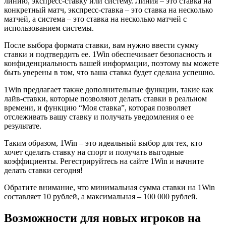
линию, экспресс-ставку или систему. Линия – это ставка на
конкретный матч, экспресс-ставка – это ставка на несколько
матчей, а система – это ставка на несколько матчей с
использованием системы.
После выбора формата ставки, вам нужно ввести сумму
ставки и подтвердить ее. 1Win обеспечивает безопасность и
конфиденциальность вашей информации, поэтому вы можете
быть уверены в том, что ваша ставка будет сделана успешно.
1Win предлагает также дополнительные функции, такие как
лайв-ставки, которые позволяют делать ставки в реальном
времени, и функцию “Моя ставка”, которая позволяет
отслеживать вашу ставку и получать уведомления о ее
результате.
Таким образом, 1Win – это идеальный выбор для тех, кто
хочет сделать ставку на спорт и получать выгодные
коэффициенты. Регестрируйтесь на сайте 1Win и начните
делать ставки сегодня!
Обратите внимание, что минимальная сумма ставки на 1Win
составляет 10 рублей, а максимальная – 100 000 рублей.
Возможности для новых игроков на