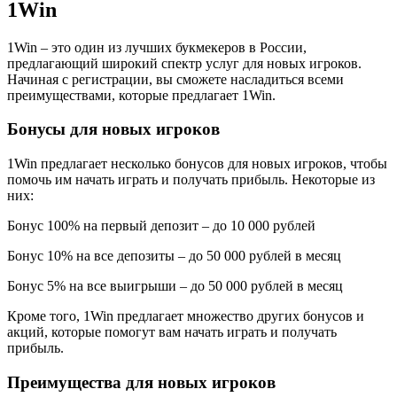
1Win
1Win – это один из лучших букмекеров в России,
предлагающий широкий спектр услуг для новых игроков.
Начиная с регистрации, вы сможете насладиться всеми
преимуществами, которые предлагает 1Win.
Бонусы для новых игроков
1Win предлагает несколько бонусов для новых игроков, чтобы
помочь им начать играть и получать прибыль. Некоторые из
них:
Бонус 100% на первый депозит – до 10 000 рублей
Бонус 10% на все депозиты – до 50 000 рублей в месяц
Бонус 5% на все выигрыши – до 50 000 рублей в месяц
Кроме того, 1Win предлагает множество других бонусов и
акций, которые помогут вам начать играть и получать
прибыль.
Преимущества для новых игроков