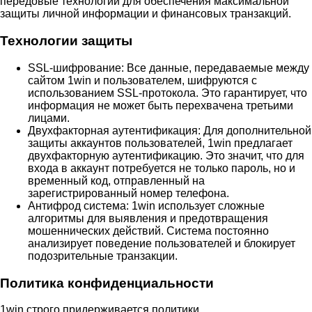
передовые технологии для обеспечения максимальной
защиты личной информации и финансовых транзакций.
Технологии защиты
SSL-шифрование: Все данные, передаваемые между
сайтом 1win и пользователем, шифруются с
использованием SSL-протокола. Это гарантирует, что
информация не может быть перехвачена третьими
лицами.
Двухфакторная аутентификация: Для дополнительной
защиты аккаунтов пользователей, 1win предлагает
двухфакторную аутентификацию. Это значит, что для
входа в аккаунт потребуется не только пароль, но и
временный код, отправленный на
зарегистрированный номер телефона.
Антифрод система: 1win использует сложные
алгоритмы для выявления и предотвращения
мошеннических действий. Система постоянно
анализирует поведение пользователей и блокирует
подозрительные транзакции.
Политика конфиденциальности
1win строго придерживается политики