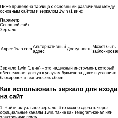
Ниже приведена таблица с основными различиями между
основным сайтом и зеркалом 1win (1 вин):
Параметр
Основной сайт
Зеркало
Альтернативный
Может быть
Адрес
1win.com
Доступность
адрес
заблокирова
Зеркало 1win (1 вин) – это надежный инструмент, который
обеспечивает доступ к услугам букмекера даже в условиях
блокировок и технических сбоев.
Как использовать зеркало для входа
на сайт
1. Найти актуальное зеркало. Это можно сделать через
официальные каналы 1win, такие как Telegram-канал или
электронную почту.