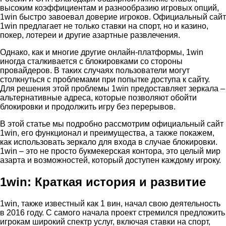
высоким коэффициентам и разнообразию игровых опций,
1win быстро завоевал доверие игроков. Официальный сайт
1win предлагает не только ставки на спорт, но и казино,
покер, лотереи и другие азартные развлечения.
Однако, как и многие другие онлайн-платформы, 1win
иногда сталкивается с блокировками со стороны
провайдеров. В таких случаях пользователи могут
столкнуться с проблемами при попытке доступа к сайту.
Для решения этой проблемы 1win предоставляет зеркала –
альтернативные адреса, которые позволяют обойти
блокировки и продолжить игру без перерывов.
В этой статье мы подробно рассмотрим официальный сайт
1win, его функционал и преимущества, а также покажем,
как использовать зеркало для входа в случае блокировки.
1win – это не просто букмекерская контора, это целый мир
азарта и возможностей, который доступен каждому игроку.
1win: Краткая история и развитие
1win, также известный как 1 вин, начал свою деятельность
в 2016 году. С самого начала проект стремился предложить
игрокам широкий спектр услуг, включая ставки на спорт,