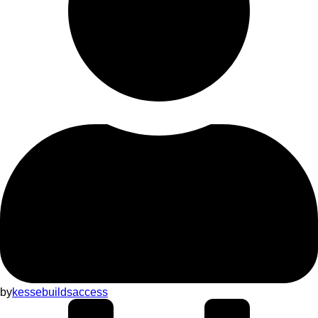
by
kessebuildsaccess