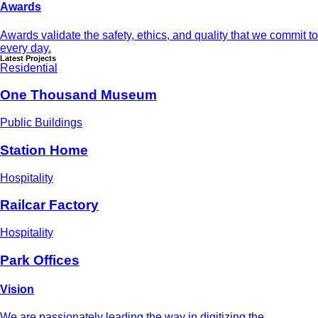
Awards
Awards validate the safety, ethics, and quality that we commit to
every day.
Latest Projects
Residential
One Thousand Museum
Public Buildings
Station Home
Hospitality
Railcar Factory
Hospitality
Park Offices
Vision
We are passionately leading the way in digitizing the