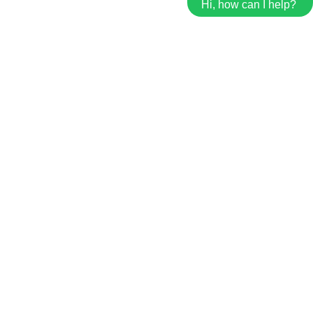
Hi, how can I help?