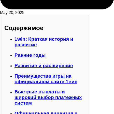
May 20, 2025
Содержимое
1win: Краткая история и
развитие
Ранние годы
Развитие и расширение
Преимущества игры на
официальном сайте 1вин
Быстрые выплаты и
широкий выбор платежных
систем
Официальная лицензия и