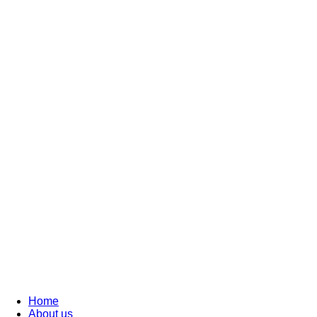
Home
About us