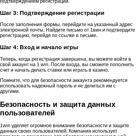
подтверждением регистрации.
Шаг 3: Подтверждение регистрации
После заполнения формы, перейдите на указанный адрес
электронной почты. Найдите письмо от 1вин и подтвердите
регистрацию, перейдя по ссылке в письме.
Шаг 4: Вход и начало игры
Теперь, когда регистрация завершена, вы можете войти в
свой аккаунт на 1 win. После входа, вы сможете пополнить
счет и начать делать ставки или играть в казино.
Помните, что для безопасности аккаунта рекомендуется
использовать надежный пароль и не делиться им с
другими.
Безопасность и защита данных
пользователей
1win уделяет огромное внимание безопасности и защите
данных своих пользователей. Компания использует