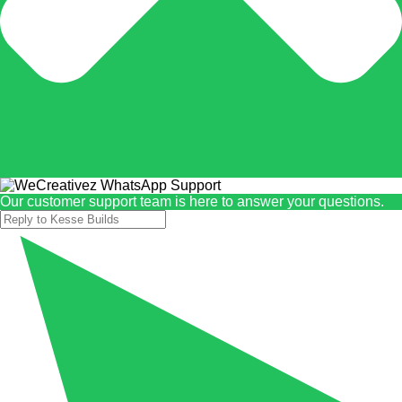
Our customer support team is here to answer your questions.