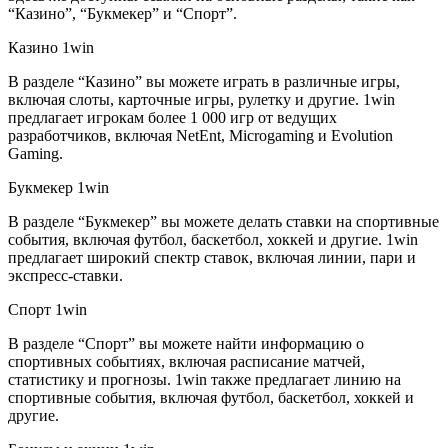
“Казино”, “Букмекер” и “Спорт”.
Казино 1win
В разделе “Казино” вы можете играть в различные игры,
включая слоты, карточные игры, рулетку и другие. 1win
предлагает игрокам более 1 000 игр от ведущих
разработчиков, включая NetEnt, Microgaming и Evolution
Gaming.
Букмекер 1win
В разделе “Букмекер” вы можете делать ставки на спортивные
события, включая футбол, баскетбол, хоккей и другие. 1win
предлагает широкий спектр ставок, включая линии, пари и
экспресс-ставки.
Спорт 1win
В разделе “Спорт” вы можете найти информацию о
спортивных событиях, включая расписание матчей,
статистику и прогнозы. 1win также предлагает линию на
спортивные события, включая футбол, баскетбол, хоккей и
другие.