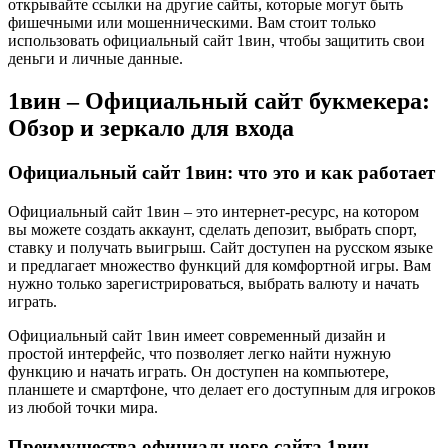
открывайте ссылки на другие сайты, которые могут быть
фишечными или мошенническими. Вам стоит только
использовать официальный сайт 1вин, чтобы защитить свои
деньги и личные данные.
1вин – Официальный сайт букмекера:
Обзор и зеркало для входа
Официальный сайт 1вин: что это и как работает
Официальный сайт 1вин – это интернет-ресурс, на котором
вы можете создать аккаунт, сделать депозит, выбрать спорт,
ставку и получать выигрыш. Сайт доступен на русском языке
и предлагает множество функций для комфортной игры. Вам
нужно только зарегистрироваться, выбрать валюту и начать
играть.
Официальный сайт 1вин имеет современный дизайн и
простой интерфейс, что позволяет легко найти нужную
функцию и начать играть. Он доступен на компьютере,
планшете и смартфоне, что делает его доступным для игроков
из любой точки мира.
Преимущества официального сайта 1вин