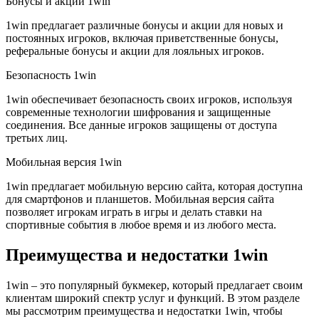
Бонусы и акции 1win
1win предлагает различные бонусы и акции для новых и
постоянных игроков, включая приветственные бонусы,
реферальные бонусы и акции для лояльных игроков.
Безопасность 1win
1win обеспечивает безопасность своих игроков, используя
современные технологии шифрования и защищенные
соединения. Все данные игроков защищены от доступа
третьих лиц.
Мобильная версия 1win
1win предлагает мобильную версию сайта, которая доступна
для смартфонов и планшетов. Мобильная версия сайта
позволяет игрокам играть в игры и делать ставки на
спортивные события в любое время и из любого места.
Преимущества и недостатки 1win
1win – это популярный букмекер, который предлагает своим
клиентам широкий спектр услуг и функций. В этом разделе
мы рассмотрим преимущества и недостатки 1win, чтобы