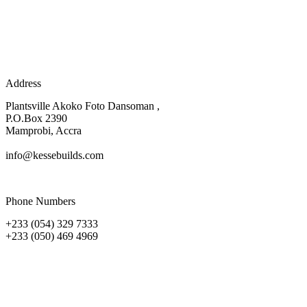
Address
Plantsville Akoko Foto Dansoman ,
P.O.Box 2390
Mamprobi, Accra
info@kessebuilds.com
Phone Numbers
+233 (054) 329 7333
+233 (050) 469 4969