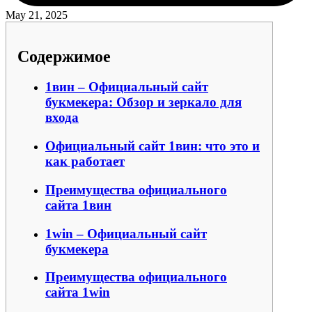
May 21, 2025
Содержимое
1вин – Официальный сайт
букмекера: Обзор и зеркало для
входа
Официальный сайт 1вин: что это и
как работает
Преимущества официального
сайта 1вин
1win – Официальный сайт
букмекера
Преимущества официального
сайта 1win