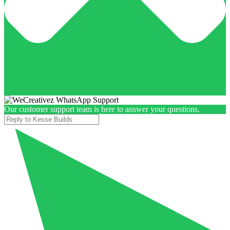
Our customer support team is here to answer your questions.