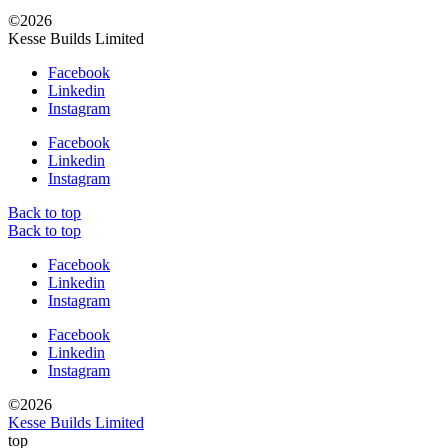
©2026
Kesse Builds Limited
Facebook
Linkedin
Instagram
Facebook
Linkedin
Instagram
Back to top
Back to top
Facebook
Linkedin
Instagram
Facebook
Linkedin
Instagram
©2026
Kesse Builds Limited
top