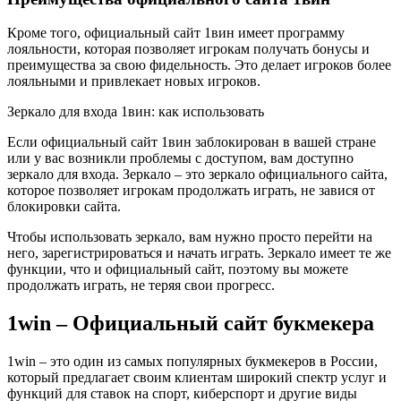
Кроме того, официальный сайт 1вин имеет программу
лояльности, которая позволяет игрокам получать бонусы и
преимущества за свою фидельность. Это делает игроков более
лояльными и привлекает новых игроков.
Зеркало для входа 1вин: как использовать
Если официальный сайт 1вин заблокирован в вашей стране
или у вас возникли проблемы с доступом, вам доступно
зеркало для входа. Зеркало – это зеркало официального сайта,
которое позволяет игрокам продолжать играть, не завися от
блокировки сайта.
Чтобы использовать зеркало, вам нужно просто перейти на
него, зарегистрироваться и начать играть. Зеркало имеет те же
функции, что и официальный сайт, поэтому вы можете
продолжать играть, не теряя свои прогресс.
1win – Официальный сайт букмекера
1win – это один из самых популярных букмекеров в России,
который предлагает своим клиентам широкий спектр услуг и
функций для ставок на спорт, киберспорт и другие виды