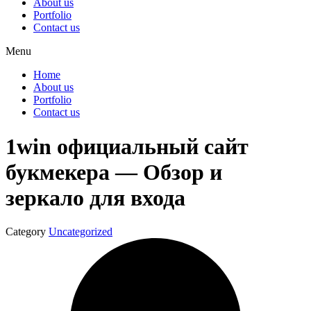
About us
Portfolio
Contact us
Menu
Home
About us
Portfolio
Contact us
1win официальный сайт
букмекера — Обзор и
зеркало для входа
Category
Uncategorized