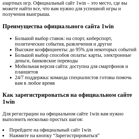
азартных игр. Официальный сайт 1win – это место, где вы
можете найти все, что вам нужно для успешной игры и
получения выигрыша.
Преимущества официального сайта 1win
Большой выбор ставок: на спорт, киберспорт,
политические события, развлечения и другие
Высокие коэффициенты: до 95% для некоторых событий
Большой выбор способов оплаты: карты, электронные
деньги, банковские переводы
Мобильная версия сайта: доступна для смартфонов и
планшетов
24/7 поддержка: команда специалистов готовы помочь
вам в любое время
Как зарегистрироваться на официальном сайте
1win
Для регистрации на официальном сайте 1win вам нужно
выполнить несколько простых шагов:
Перейдите на официальный сайт 1win
Нажмите на кнопку “Зарегистрироваться”