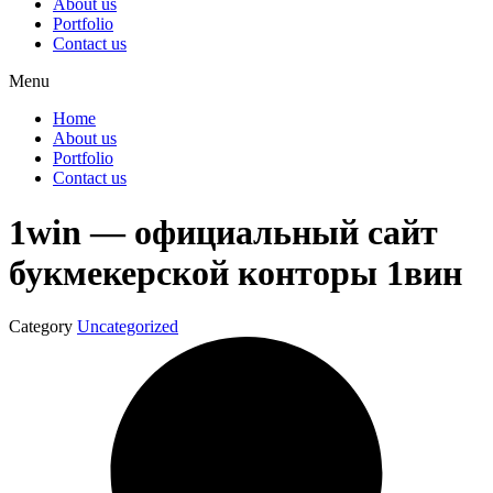
About us
Portfolio
Contact us
Menu
Home
About us
Portfolio
Contact us
1win — официальный сайт
букмекерской конторы 1вин
Category
Uncategorized