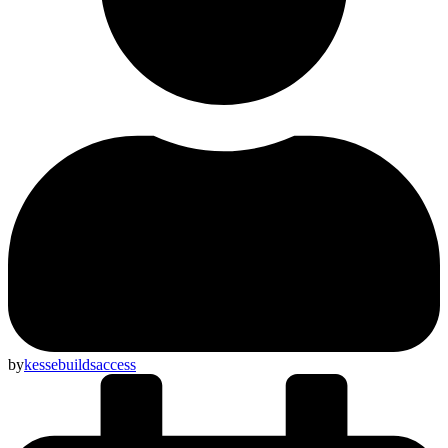
by
kessebuildsaccess