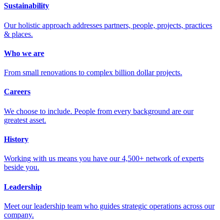
Sustainability
Our holistic approach addresses partners, people, projects, practices
& places.
Who we are
From small renovations to complex billion dollar projects.
Careers
We choose to include. People from every background are our
greatest asset.
History
Working with us means you have our 4,500+ network of experts
beside you.
Leadership
Meet our leadership team who guides strategic operations across our
company.