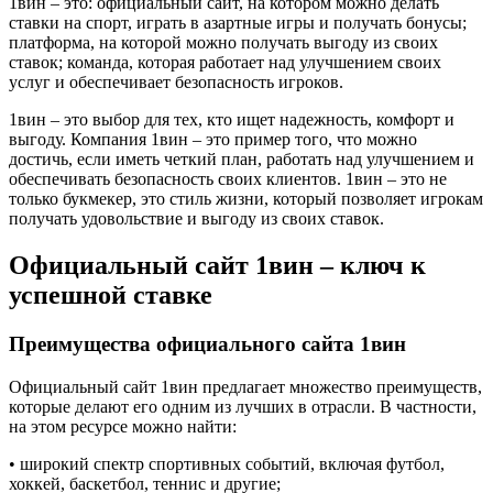
1вин – это: официальный сайт, на котором можно делать
ставки на спорт, играть в азартные игры и получать бонусы;
платформа, на которой можно получать выгоду из своих
ставок; команда, которая работает над улучшением своих
услуг и обеспечивает безопасность игроков.
1вин – это выбор для тех, кто ищет надежность, комфорт и
выгоду. Компания 1вин – это пример того, что можно
достичь, если иметь четкий план, работать над улучшением и
обеспечивать безопасность своих клиентов. 1вин – это не
только букмекер, это стиль жизни, который позволяет игрокам
получать удовольствие и выгоду из своих ставок.
Официальный сайт 1вин – ключ к
успешной ставке
Преимущества официального сайта 1вин
Официальный сайт 1вин предлагает множество преимуществ,
которые делают его одним из лучших в отрасли. В частности,
на этом ресурсе можно найти:
• широкий спектр спортивных событий, включая футбол,
хоккей, баскетбол, теннис и другие;