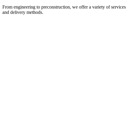
From engineering to preconstruction, we offer a variety of services
and delivery methods.