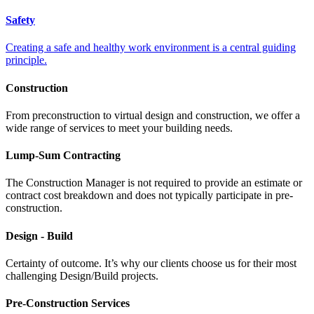
Safety
Creating a safe and healthy work environment is a central guiding
principle.
Construction
From preconstruction to virtual design and construction, we offer a
wide range of services to meet your building needs.
Lump-Sum Contracting
The Construction Manager is not required to provide an estimate or
contract cost breakdown and does not typically participate in pre-
construction.
Design - Build
Certainty of outcome. It’s why our clients choose us for their most
challenging Design/Build projects.
Pre-Construction Services