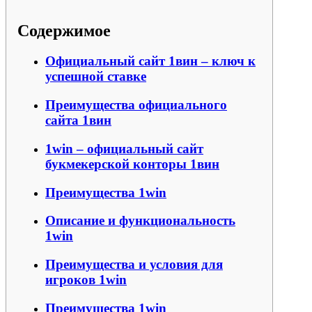
Содержимое
Официальный сайт 1вин – ключ к
успешной ставке
Преимущества официального
сайта 1вин
1win – официальный сайт
букмекерской конторы 1вин
Преимущества 1win
Описание и функциональность
1win
Преимущества и условия для
игроков 1win
Преимущества 1win