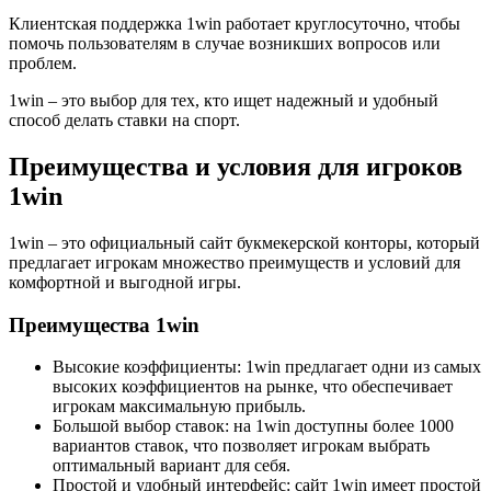
Клиентская поддержка 1win работает круглосуточно, чтобы
помочь пользователям в случае возникших вопросов или
проблем.
1win – это выбор для тех, кто ищет надежный и удобный
способ делать ставки на спорт.
Преимущества и условия для игроков
1win
1win – это официальный сайт букмекерской конторы, который
предлагает игрокам множество преимуществ и условий для
комфортной и выгодной игры.
Преимущества 1win
Высокие коэффициенты: 1win предлагает одни из самых
высоких коэффициентов на рынке, что обеспечивает
игрокам максимальную прибыль.
Большой выбор ставок: на 1win доступны более 1000
вариантов ставок, что позволяет игрокам выбрать
оптимальный вариант для себя.
Простой и удобный интерфейс: сайт 1win имеет простой