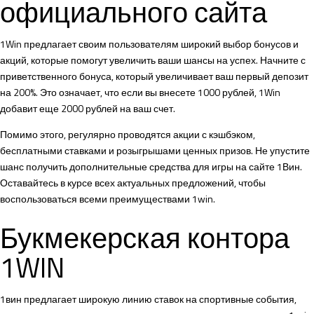
официального сайта
1Win предлагает своим пользователям широкий выбор бонусов и
акций, которые помогут увеличить ваши шансы на успех. Начните с
приветственного бонуса, который увеличивает ваш первый депозит
на 200%. Это означает, что если вы внесете 1000 рублей, 1Win
добавит еще 2000 рублей на ваш счет.
Помимо этого, регулярно проводятся акции с кэшбэком,
бесплатными ставками и розыгрышами ценных призов. Не упустите
шанс получить дополнительные средства для игры на сайте 1Вин.
Оставайтесь в курсе всех актуальных предложений, чтобы
воспользоваться всеми преимуществами 1win.
Букмекерская контора
1WIN
1вин предлагает широкую линию ставок на спортивные события,