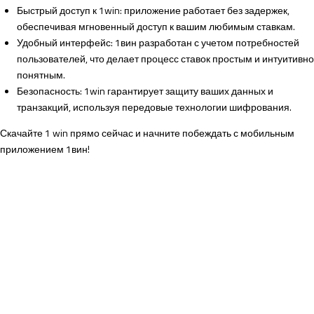
Быстрый доступ к 1win: приложение работает без задержек,
обеспечивая мгновенный доступ к вашим любимым ставкам.
Удобный интерфейс: 1вин разработан с учетом потребностей
пользователей, что делает процесс ставок простым и интуитивно
понятным.
Безопасность: 1win гарантирует защиту ваших данных и
транзакций, используя передовые технологии шифрования.
Скачайте 1 win прямо сейчас и начните побеждать с мобильным
приложением 1вин!