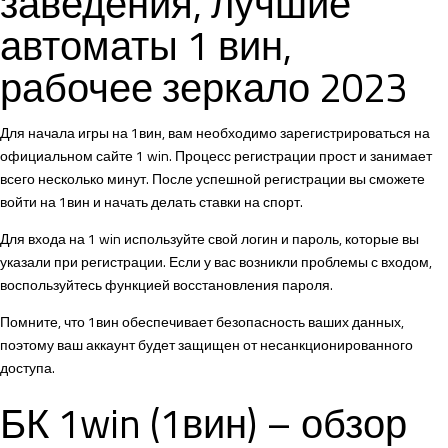
заведения, лучшие
автоматы 1 вин,
рабочее зеркало 2023
Для начала игры на 1вин, вам необходимо зарегистрироваться на
официальном сайте 1 win. Процесс регистрации прост и занимает
всего несколько минут. После успешной регистрации вы сможете
войти на 1вин и начать делать ставки на спорт.
Для входа на 1 win используйте свой логин и пароль, которые вы
указали при регистрации. Если у вас возникли проблемы с входом,
воспользуйтесь функцией восстановления пароля.
Помните, что 1вин обеспечивает безопасность ваших данных,
поэтому ваш аккаунт будет защищен от несанкционированного
доступа.
БК 1win (1вин) – обзор