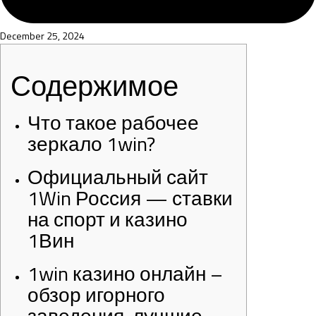
December 25, 2024
Содержимое
Что такое рабочее
зеркало 1win?
Официальный сайт
1Win Россия — ставки
на спорт и казино
1Вин
1win казино онлайн –
обзор игорного
заведения, лучшие