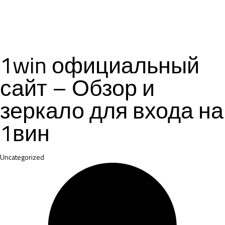
CONTA
1win официальный
сайт – Обзор и
зеркало для входа на
1вин
Category
Uncategorized