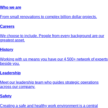
Who we are
From small renovations to complex billion dollar projects.
Careers
We choose to include. People from every background are our
greatest asset.
History
Working with us means you have our 4,500+ network of experts
beside you.
Leadership
Meet our leadership team who guides strategic operations
across our company.
Safety
Creating a safe and healthy work environment is a central