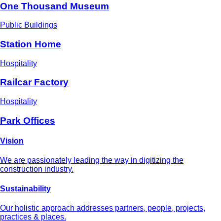
One Thousand Museum
Public Buildings
Station Home
Hospitality
Railcar Factory
Hospitality
Park Offices
Vision
We are passionately leading the way in digitizing the
construction industry.
Sustainability
Our holistic approach addresses partners, people, projects,
practices & places.