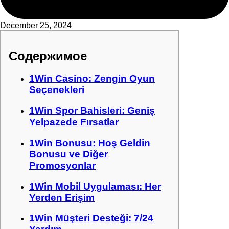
December 25, 2024
Содержимое
1Win Casino: Zengin Oyun
Seçenekleri
1Win Spor Bahisleri: Geniş
Yelpazede Fırsatlar
1Win Bonusu: Hoş Geldin
Bonusu ve Diğer
Promosyonlar
1Win Mobil Uygulaması: Her
Yerden Erişim
1Win Müşteri Desteği: 7/24