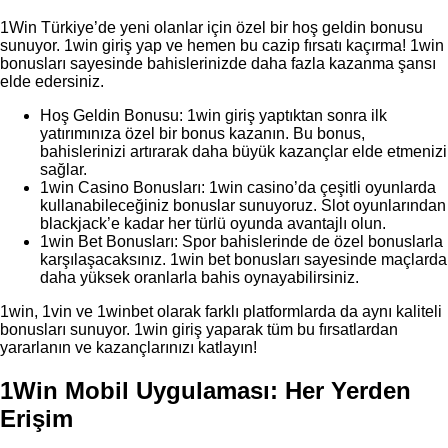
1Win Türkiye’de yeni olanlar için özel bir hoş geldin bonusu
sunuyor. 1win giriş yap ve hemen bu cazip fırsatı kaçırma! 1win
bonusları sayesinde bahislerinizde daha fazla kazanma şansı
elde edersiniz.
Hoş Geldin Bonusu: 1win giriş yaptıktan sonra ilk
yatırımınıza özel bir bonus kazanın. Bu bonus,
bahislerinizi artırarak daha büyük kazançlar elde etmenizi
sağlar.
1win Casino Bonusları: 1win casino’da çeşitli oyunlarda
kullanabileceğiniz bonuslar sunuyoruz. Slot oyunlarından
blackjack’e kadar her türlü oyunda avantajlı olun.
1win Bet Bonusları: Spor bahislerinde de özel bonuslarla
karşılaşacaksınız. 1win bet bonusları sayesinde maçlarda
daha yüksek oranlarla bahis oynayabilirsiniz.
1win, 1vin ve 1winbet olarak farklı platformlarda da aynı kaliteli
bonusları sunuyor. 1win giriş yaparak tüm bu fırsatlardan
yararlanın ve kazançlarınızı katlayın!
1Win Mobil Uygulaması: Her Yerden
Erişim