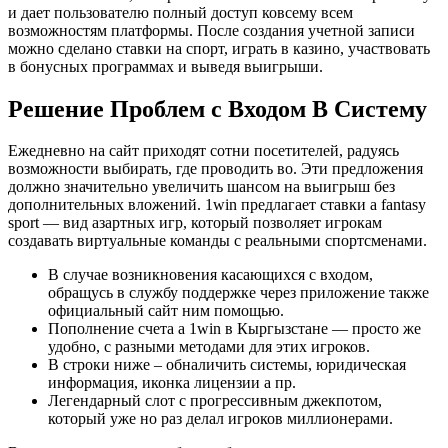
и дает пользователю полный доступ ковсему всем
возможностям платформы. После создания учетной записи
можно сделано ставки на спорт, играть в казино, участвовать
в бонусных программах и выведя выигрыши.
Решение Проблем с Входом В Систему
Ежедневно на сайт приходят сотни посетителей, радуясь
возможности выбирать, где проводить во. Эти предложения
должно значительно увеличить шансом на выигрыш без
дополнительных вложений. 1win предлагает ставки а fantasy
sport — вид азартных игр, который позволяет игрокам
создавать виртуальные команды с реальными спортсменами.
В случае возникновения касающихся с входом,
обращусь в службу поддержке через приложение также
официальный сайт ним помощью.
Пополнение счета а 1win в Кыргызстане — просто же
удобно, с разными методами для этих игроков.
В строки ниже – обналичить системы, юридическая
информация, иконка лицензии а пр.
Легендарный слот с прогрессивным джекпотом,
который уже но раз делал игроков миллионерами.