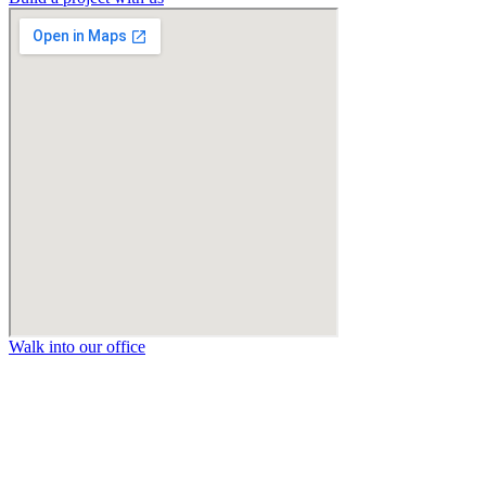
Walk into our office