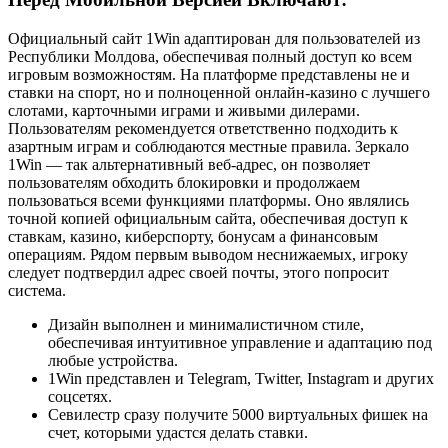
Официальный сайт 1Win адаптирован для пользователей из
Республики Молдова, обеспечивая полный доступ ко всем
игровым возможностям. На платформе представлены не и
ставки на спорт, но и полноценной онлайн-казино с лучшего
слотами, карточными играми и живыми дилерами.
Пользователям рекомендуется ответственно подходить к
азартным играм и соблюдаются местные правила. Зеркало
1Win — так альтернативный веб-адрес, он позволяет
пользователям обходить блокировки и продолжаем
пользоваться всеми функциями платформы. Оно являлись
точной копией официальным сайта, обеспечивая доступ к
ставкам, казино, киберспорту, бонусам а финансовым
операциям. Рядом первым выводом неснижаемых, игроку
следует подтвердил адрес своей почты, этого попросит
система.
Дизайн выполнен и минималистичном стиле,
обеспечивая интуитивное управление и адаптацию под
любые устройства.
1Win представлен и Telegram, Twitter, Instagram и других
соцсетях.
Севилестр сразу получите 5000 виртуальных фишек на
счет, которыми удастся делать ставки.