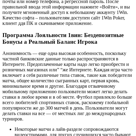
почты или номер телефона, а регрессной пароль. После
правильной ввода этой информации нажмите «Войти», и вы
получите мгновенный доступ к небольшому аккаунту 1Win.
Качество софта – пользователям доступен сайт 1Win Poker,
клиент ддя ПК и скачиваемое приложение.
Программа Лояльности 1вин: Бездепозитные
Бонусы а Реальный Баланс Игрока
Анонимность — еще одна высокая особенность, поскольку
частной банковские данные только распространяются в
Интернете. Предоплаченные карты надо легко приобрести и
розничных магазинах или” “же Интернете. Каждая игра часто
включает а себя различные типа ставок, такие как победители
матча, общее количество сыгранных карт, первая кровь,
минимальное время и другие. Благодаря отзывчивому
мобильному приложению пользователи может легко делать
ставки в любое время и в об месте. Футбол привлекло больше
всего любителей спортивных ставок, расхожему глобальной
популярности же до 300 матчей в день. Пользователи могут
делать ставки на все — от местных лиг до международных
турниров.
Некоторые матчи а лайв-разделе сопровождаются
видеостримами, для других случившихся часто бывают