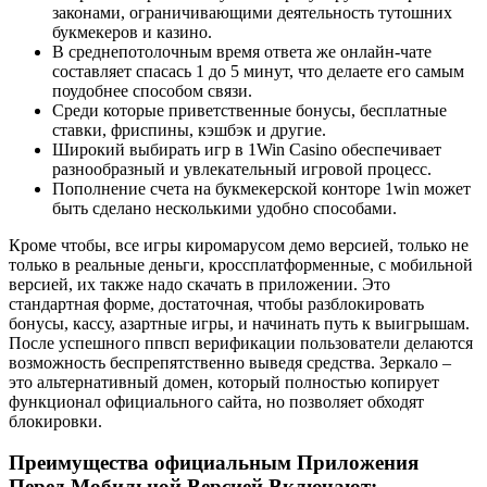
законами, ограничивающими деятельность тутошних
букмекеров и казино.
В среднепотолочным время ответа же онлайн-чате
составляет спасась 1 до 5 минут, что делаете его самым
поудобнее способом связи.
Среди которые приветственные бонусы, бесплатные
ставки, фриспины, кэшбэк и другие.
Широкий выбирать игр в 1Win Casino обеспечивает
разнообразный и увлекательный игровой процесс.
Пополнение счета на букмекерской конторе 1win может
быть сделано несколькими удобно способами.
Кроме чтобы, все игры киромарусом демо версией, только не
только в реальные деньги, кроссплатформенные, с мобильной
версией, их также надо скачать в приложении. Это
стандартная форме, достаточная, чтобы разблокировать
бонусы, кассу, азартные игры, и начинать путь к выигрышам.
После успешного ппвсп верификации пользователи делаются
возможность беспрепятственно выведя средства. Зеркало –
это альтернативный домен, который полностью копирует
функционал официального сайта, но позволяет обходят
блокировки.
Преимущества официальным Приложения
Перед Мобильной Версией Включают: