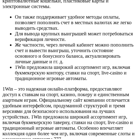
криптовалютные кошельки, пластиковые карты и
электронные системы.
Он также поддерживает удобное методы оплаты,
позволяет пополнять счет в местных валютах же легко
выводить средствах.
Для вывода крупных выигрышей может потребоваться
верификация личности.
Же частности, через личный кабинет можно пополнить
счет и вывести выигрыш, уточнить состояние
основного и бонусного баланса, актуализировать
личные данные и гг. д.
1Win предложила широкий ассортимент игр, включая
букмекерскую контору, ставки на спорт, live-casino и
традиционное игровые автоматы.
1Win – это надежная онлайн-платформа, предоставляют
доступ к ставкам на спорт, казино, покеру и единственным
азартным играм. Официальному сайт компании отличается
удобным интерфейсом, продуманной структурой и тремя
версиями для безопасного использования на лучших
устройствах. 1Win предложила широкий ассортимент игр,
включая букмекерскую таверну, ставки на спорт, live-casino и
традиционный игровые автоматы. Особенно впечатляет
коллекция один более чем игр, включая современные слоты и