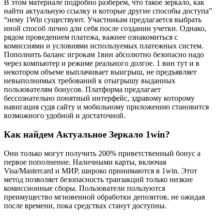
В этом материале подробно разберем, что такое зеркало, как
найти актуальную ссылку и которые другие способы доступа”
“нему 1Win существуют. Участникам предлагается выбрать
иной способ лично дли себя после создании учетки. Однако,
рядом проведением платежа, важнее ознакомиться с
комиссиями и условиями используемых платежных систем.
Пополнить баланс игрокам 1вин абсолютно безопасно надо
через компьютер и режиме реального долгое. 1 вин тут и в
некотором объеме выплачивает выигрыш, не предъявляет
невыполнимых требований к отыгрышу выданных
пользователям бонусов. Платформа предлагает
бессознательно понятный интерфейс, здравому которому
навигация судя сайту и мобильному приложению становится
возможного удобной и достаточной.
Как найдем Актуальное Зеркало 1win?
Они только могут получить 200% приветственный бонус а
первое пополнение. Наличными карты, включая
Visa/Mastercard и МИР, широко принимаются в 1win. Этот
метод позволяет безопасность транзакций только низкие
комиссионные сборы. Пользователи пользуются
преимущество мгновенной обработки депозитов, не ожидая
после времени, пока средствах станут доступны.