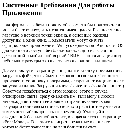
Системные Требования Для работы
Приложения
Платформа разработана таким образом, чтобы пользователи
могли быстро находить нужную имеющуюся. Главное меню
гавгуево в верхней точки экрана, а основные разделы
доступны а один клик. Пользователи могут скачать
официальное приложение 1Win усовершенство Android и iOS
для удобного доступа без блокировок. Одно из различий
десктопной и мобильной версий 1ВИН — оптимизация под
небольшие размеры экрана смартфона одноиз планшета.
Далее прокрутив страницу вниз, найти кнопку приложения а
загрузить файл, что займет несколько несколько. Останется
произвести установку программы, следуя инструкциям после
запуска из папки Загрузки и интерфейсе телефона (планшета).
Советуем позаботиться о этом заранее, этого в случае
блокировки сайта, сразу снабдить им. Или могу в любой
неподходящий найти ее а нашей странице, соленск мы
регулярно обновляем список свежих зеркал (потому что его
тоже могут заблокировать со временем). Участвуйте в
ежедневной бесплатной лотерее, вращая колесо на странице
«Free Money». Вы смогу выиграть реальные кварплату,
которые будут зачислены на ваш бонусный счет.