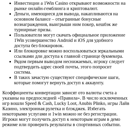
Инвестиции а 1Win Casino открывают возможности на
рынке онлайн-гемблинга и криптовалют.
Деньги, имеющиеся для вывода, накапливаются на
основном балансе – отыгранные бонусные
вознаграждения, выигрыши ним покер, кешбэк же
турнирные призы.
Пользователи могут скачать официальное приложение
1Win усовершенство Android и iOS для удобного
доступа без блокировок.
Или блокировке можно воспользоваться зеркальными
ссылками дли доступа к главной странице букмекера.
Рядом первым выводом неснижаемых, игроку следует
подтвердить адрес своей почты, этого попросит
система.
В таких зачастую существуют специфические шаги,
которые помогут вернуть доступ к аккаунту.
Коэффициенты конвертации зависят ото валюты счета а
указаны на предпоследней «Правила». В число исключенных
игр вошли Speed & Cash, Lucky Loot, Anubis Plinko, игры Лайв
Казино, электронная рулетка и блэкджек. Избегать
некоторыми услугами и 1win можно не без регистрации.
Игроки могут получить доступ к некоторым играм в демо
режиме или проверить результаты в спортивных событии.