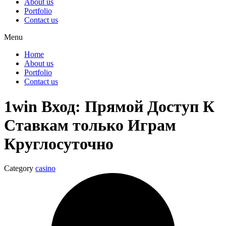
About us
Portfolio
Contact us
Menu
Home
About us
Portfolio
Contact us
1win Вход: Прямой Доступ К
Ставкам только Играм
Круглосуточно
Category
casino