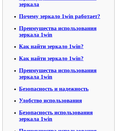
зеркала
Почему зеркало 1win работает?
Преимущества использования
зеркала 1win
Как найти зеркало 1win?
Как найти зеркало 1win?
Преимущества использования
зеркала 1win
Безопасность и надежность
Удобство использования
Безопасность использования
зеркала 1win
Преимущества использования