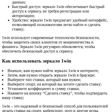
данных;
Быстрый доступ: зеркало 1win обеспечивает быстрый
доступ к сервису, не требуя регистрации или
авторизации;
Удобство: зеркало 1win предлагает удобный интерфейс,
позволяющий пользователям легко найти и сделать
ставку;
1win использует современные технологии безопасности,
чтобы защитить своих клиентов от мошенничества и
фишинга. Зеркало 1win регулярно обновляется, чтобы
обеспечить безопасный доступ к сервису.
Как использовать зеркало 1win
Вначале, вам нужно найти зеркало 1win в интернете;
Затем, вам нужно открыть зеркало 1win в браузере;
Выберите тип ставки, который вам нужен;
Выберите спорт, на который вы хотите сделать ставку;
Установите коэффициент и сумму ставки;
Нажмите на кнопку “Сделать ставку”, чтобы подтвердить
вашу ставку;
1win – это надежный и безопасный способ для пользователей
делать ставки на спорт, киберспорт, лото и другие игры.