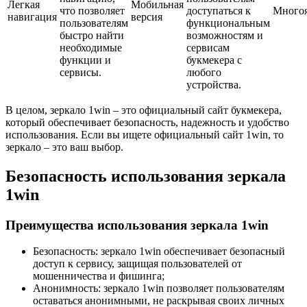
Легкая
Мобильная
что позволяет
доступаться к
Многоя
навигация
версия
пользователям
функциональным
быстро найти
возможностям и
необходимые
сервисам
функции и
букмекера с
сервисы.
любого
устройства.
В целом, зеркало 1win – это официальный сайт букмекера,
который обеспечивает безопасность, надежность и удобство
использования. Если вы ищете официальный сайт 1win, то
зеркало – это ваш выбор.
Безопасность использования зеркала
1win
Преимущества использования зеркала 1win
Безопасность: зеркало 1win обеспечивает безопасный
доступ к сервису, защищая пользователей от
мошенничества и фишинга;
Анонимность: зеркало 1win позволяет пользователям
оставаться анонимными, не раскрывая своих личных