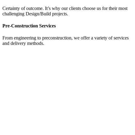
Certainty of outcome. It’s why our clients choose us for their most
challenging Design/Build projects.
Pre-Construction Services
From engineering to preconstruction, we offer a variety of services
and delivery methods.