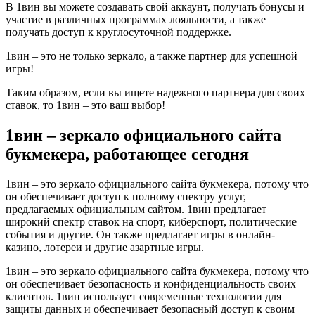
В 1вин вы можете создавать свой аккаунт, получать бонусы и
участие в различных программах лояльности, а также
получать доступ к круглосуточной поддержке.
1вин – это не только зеркало, а также партнер для успешной
игры!
Таким образом, если вы ищете надежного партнера для своих
ставок, то 1вин – это ваш выбор!
1вин – зеркало официального сайта
букмекера, работающее сегодня
1вин – это зеркало официального сайта букмекера, потому что
он обеспечивает доступ к полному спектру услуг,
предлагаемых официальным сайтом. 1вин предлагает
широкий спектр ставок на спорт, киберспорт, политические
события и другие. Он также предлагает игры в онлайн-
казино, лотереи и другие азартные игры.
1вин – это зеркало официального сайта букмекера, потому что
он обеспечивает безопасность и конфиденциальность своих
клиентов. 1вин использует современные технологии для
защиты данных и обеспечивает безопасный доступ к своим