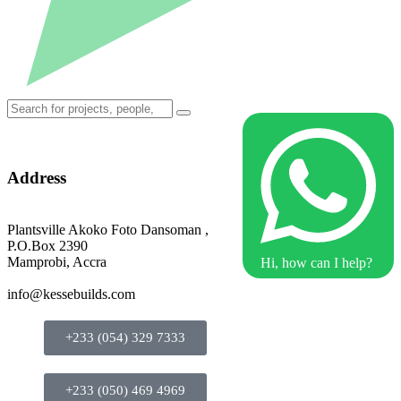
Address
Plantsville Akoko Foto Dansoman ,
P.O.Box 2390
Mamprobi, Accra
Hi, how can I help?
info@kessebuilds.com
+233 (054) 329 7333
+233 (050) 469 4969