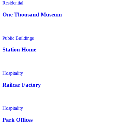
Residential
One Thousand Museum
Public Buildings
Station Home
Hospitality
Railcar Factory
Hospitality
Park Offices