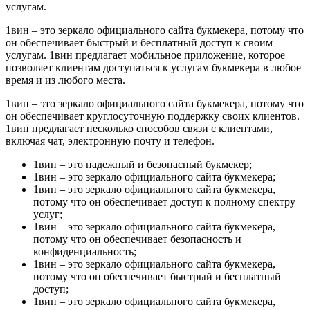
услугам.
1вин – это зеркало официального сайта букмекера, потому что
он обеспечивает быстрый и бесплатный доступ к своим
услугам. 1вин предлагает мобильное приложение, которое
позволяет клиентам доступаться к услугам букмекера в любое
время и из любого места.
1вин – это зеркало официального сайта букмекера, потому что
он обеспечивает круглосуточную поддержку своих клиентов.
1вин предлагает несколько способов связи с клиентами,
включая чат, электронную почту и телефон.
1вин – это надежный и безопасный букмекер;
1вин – это зеркало официального сайта букмекера;
1вин – это зеркало официального сайта букмекера,
потому что он обеспечивает доступ к полному спектру
услуг;
1вин – это зеркало официального сайта букмекера,
потому что он обеспечивает безопасность и
конфиденциальность;
1вин – это зеркало официального сайта букмекера,
потому что он обеспечивает быстрый и бесплатный
доступ;
1вин – это зеркало официального сайта букмекера,