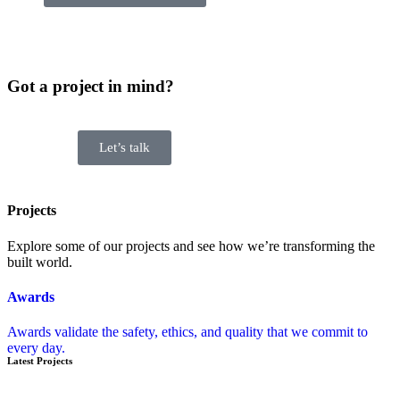
Got a project in mind?
Let’s talk
Projects
Explore some of our projects and see how we’re transforming the
built world.
Awards
Awards validate the safety, ethics, and quality that we commit to
every day.
Latest Projects