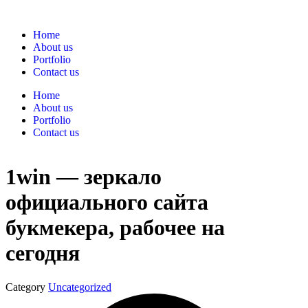
Home
About us
Portfolio
Contact us
Home
About us
Portfolio
Contact us
1win — зеркало
официального сайта
букмекера, рабочее на
сегодня
Category
Uncategorized