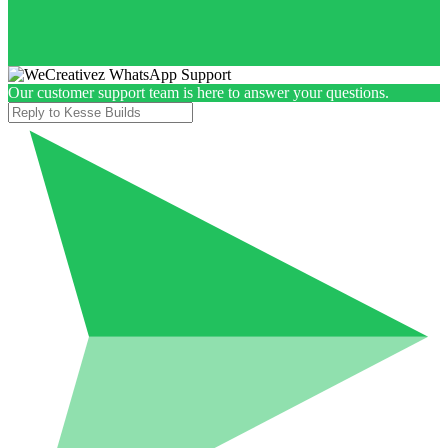
Our customer support team is here to answer your questions.