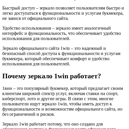
Быстрый доступ – зеркало позволяет пользователям быстро и
легко доступаться к функциональности и услугам букмекера,
не завися от официального сайта.
Удобство использования – зеркало имеет аналогичный
интерфейс и функциональность, что обеспечивает удобство
использования для пользователей.
Зеркало официального сайта 1win – это надежный и
безопасный способ доступа к функциональности и услугам
букмекера, который обеспечивает комфорт и удобство
использования для пользователей.
Почему зеркало 1win работает?
1вин – это популярный букмекер, который предлагает своим
клиентам широкий спектр услуг, включая ставки на спорт,
киберспорт, лото и другие игры. В связи с этим, многие
пользователи ищут зеркало 1win, чтобы иметь доступ к
функциональности и возможностям официального сайта, но
без ограничений и рисков.
Зеркало 1win работает потому, что оно создано для