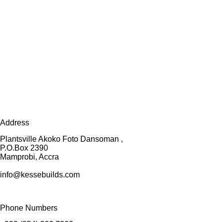
Address
Plantsville Akoko Foto Dansoman ,
P.O.Box 2390
Mamprobi, Accra
info@kessebuilds.com
Phone Numbers