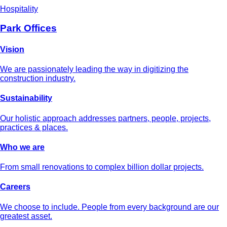
Hospitality
Park Offices
Vision
We are passionately leading the way in digitizing the
construction industry.
Sustainability
Our holistic approach addresses partners, people, projects,
practices & places.
Who we are
From small renovations to complex billion dollar projects.
Careers
We choose to include. People from every background are our
greatest asset.