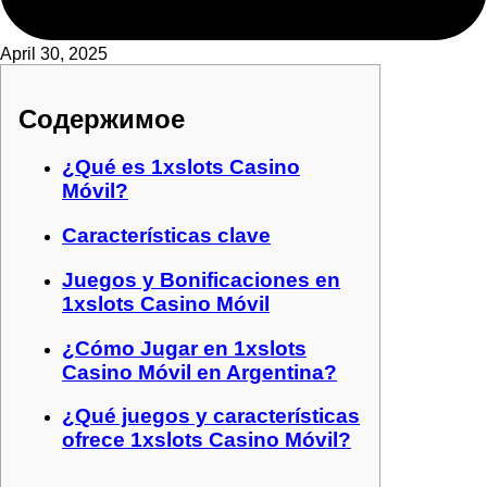
April 30, 2025
Содержимое
¿Qué es 1xslots Casino
Móvil?
Características clave
Juegos y Bonificaciones en
1xslots Casino Móvil
¿Cómo Jugar en 1xslots
Casino Móvil en Argentina?
¿Qué juegos y características
ofrece 1xslots Casino Móvil?