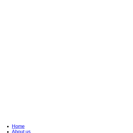
Home
About us