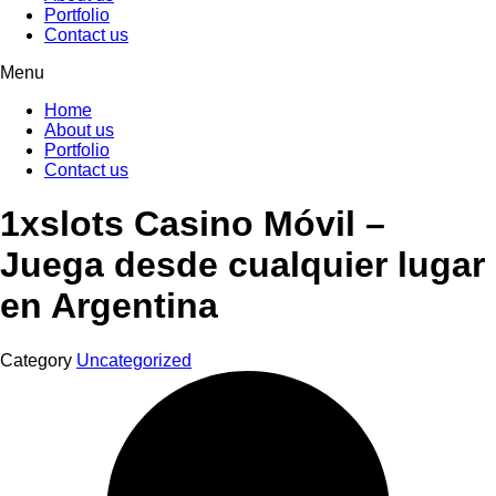
Portfolio
Contact us
Menu
Home
About us
Portfolio
Contact us
1xslots Casino Móvil –
Juega desde cualquier lugar
en Argentina
Category
Uncategorized