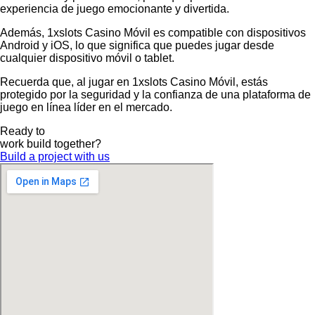
experiencia de juego emocionante y divertida.
Además, 1xslots Casino Móvil es compatible con dispositivos
Android y iOS, lo que significa que puedes jugar desde
cualquier dispositivo móvil o tablet.
Recuerda que, al jugar en 1xslots Casino Móvil, estás
protegido por la seguridad y la confianza de una plataforma de
juego en línea líder en el mercado.
Ready to
work
build
together?
Build a project with us