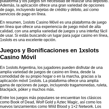
plataforma y los juegos sin necesidad de realizar una depósito.
Además, la aplicación ofrece una gran variedad de opciones
de pago, incluyendo tarjetas de crédito y débito, así como
servicios de pago en línea.
En resumen, 1xslots Casino Móvil es una plataforma de juego
en línea que ofrece una experiencia de juego móvil de alta
calidad, con una amplia variedad de juegos y una interfaz fácil
de usar. Si estás buscando un lugar para jugar casino en línea,
1xslots es una excelente opción.
Juegos y Bonificaciones en 1xslots
Casino Móvil
En 1xslots Argentina, los jugadores pueden disfrutar de una
amplia variedad de juegos de casino en línea, desde la
comodidad de su propio hogar o en la marcha, gracias a la
aplicación móvil 1xslots. La plataforma ofrece una amplia
gama de opciones de juego, incluyendo tragamonedas, ruleta,
blackjack, póker y muchos más.
Entre los juegos más populares se encuentran los clásicos
como Book of Dead, Wolf Gold y Aztec Magic, así como los
nuevos lanzamientos como Wild Blood y 1×2 Network. Los