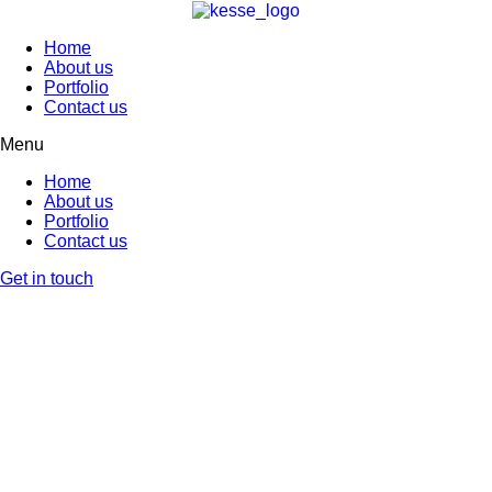
Home
About us
Portfolio
Contact us
Menu
Home
About us
Portfolio
Contact us
Get in touch