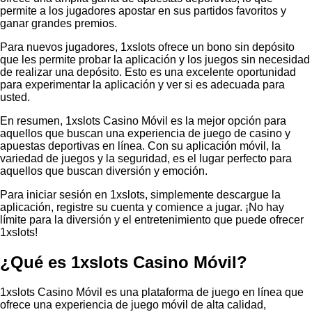
permite a los jugadores apostar en sus partidos favoritos y
ganar grandes premios.
Para nuevos jugadores, 1xslots ofrece un bono sin depósito
que les permite probar la aplicación y los juegos sin necesidad
de realizar una depósito. Esto es una excelente oportunidad
para experimentar la aplicación y ver si es adecuada para
usted.
En resumen, 1xslots Casino Móvil es la mejor opción para
aquellos que buscan una experiencia de juego de casino y
apuestas deportivas en línea. Con su aplicación móvil, la
variedad de juegos y la seguridad, es el lugar perfecto para
aquellos que buscan diversión y emoción.
Para iniciar sesión en 1xslots, simplemente descargue la
aplicación, registre su cuenta y comience a jugar. ¡No hay
límite para la diversión y el entretenimiento que puede ofrecer
1xslots!
¿Qué es 1xslots Casino Móvil?
1xslots Casino Móvil es una plataforma de juego en línea que
ofrece una experiencia de juego móvil de alta calidad,