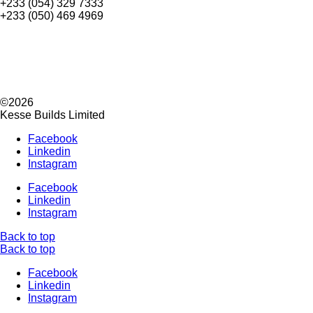
+233 (054) 329 7333
+233 (050) 469 4969
©2026
Kesse Builds Limited
Facebook
Linkedin
Instagram
Facebook
Linkedin
Instagram
Back to top
Back to top
Facebook
Linkedin
Instagram