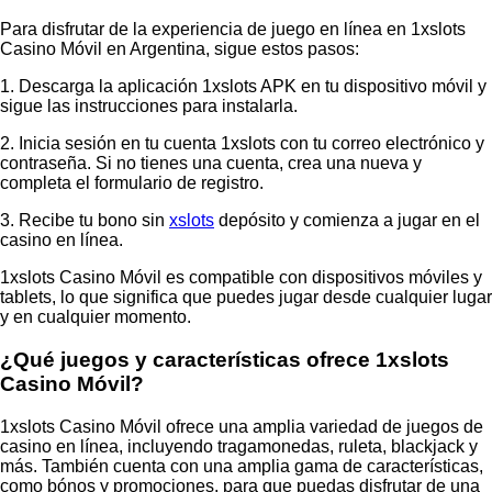
Para disfrutar de la experiencia de juego en línea en 1xslots
Casino Móvil en Argentina, sigue estos pasos:
1. Descarga la aplicación 1xslots APK en tu dispositivo móvil y
sigue las instrucciones para instalarla.
2. Inicia sesión en tu cuenta 1xslots con tu correo electrónico y
contraseña. Si no tienes una cuenta, crea una nueva y
completa el formulario de registro.
3. Recibe tu bono sin
xslots
depósito y comienza a jugar en el
casino en línea.
1xslots Casino Móvil es compatible con dispositivos móviles y
tablets, lo que significa que puedes jugar desde cualquier lugar
y en cualquier momento.
¿Qué juegos y características ofrece 1xslots
Casino Móvil?
1xslots Casino Móvil ofrece una amplia variedad de juegos de
casino en línea, incluyendo tragamonedas, ruleta, blackjack y
más. También cuenta con una amplia gama de características,
como bónos y promociones, para que puedas disfrutar de una