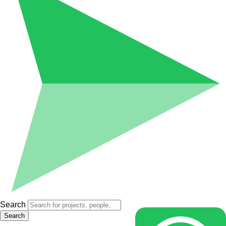
Search
Search