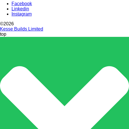
Facebook
Linkedin
Instagram
©2026
Kesse Builds Limited
top