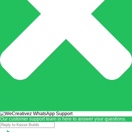
Our customer support team is here to answer your questions.