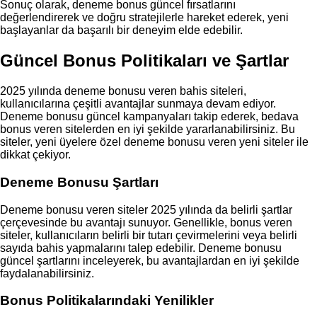
Sonuç olarak, deneme bonus güncel fırsatlarını
değerlendirerek ve doğru stratejilerle hareket ederek, yeni
başlayanlar da başarılı bir deneyim elde edebilir.
Güncel Bonus Politikaları ve Şartlar
2025 yılında deneme bonusu veren bahis siteleri,
kullanıcılarına çeşitli avantajlar sunmaya devam ediyor.
Deneme bonusu güncel kampanyaları takip ederek, bedava
bonus veren sitelerden en iyi şekilde yararlanabilirsiniz. Bu
siteler, yeni üyelere özel deneme bonusu veren yeni siteler ile
dikkat çekiyor.
Deneme Bonusu Şartları
Deneme bonusu veren siteler 2025 yılında da belirli şartlar
çerçevesinde bu avantajı sunuyor. Genellikle, bonus veren
siteler, kullanıcıların belirli bir tutarı çevirmelerini veya belirli
sayıda bahis yapmalarını talep edebilir. Deneme bonusu
güncel şartlarını inceleyerek, bu avantajlardan en iyi şekilde
faydalanabilirsiniz.
Bonus Politikalarındaki Yenilikler