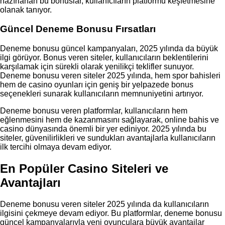
hazırlanan bu bonuslar, kullanıcıların platformu keşfetmesine
olanak tanıyor.
Güncel Deneme Bonusu Fırsatları
Deneme bonusu güncel kampanyaları, 2025 yılında da büyük
ilgi görüyor. Bonus veren siteler, kullanıcıların beklentilerini
karşılamak için sürekli olarak yenilikçi teklifler sunuyor.
Deneme bonusu veren siteler 2025 yılında, hem spor bahisleri
hem de casino oyunları için geniş bir yelpazede bonus
seçenekleri sunarak kullanıcıların memnuniyetini artırıyor.
Deneme bonusu veren platformlar, kullanıcıların hem
eğlenmesini hem de kazanmasını sağlayarak, online bahis ve
casino dünyasında önemli bir yer ediniyor. 2025 yılında bu
siteler, güvenilirlikleri ve sundukları avantajlarla kullanıcıların
ilk tercihi olmaya devam ediyor.
En Popüler Casino Siteleri ve
Avantajları
Deneme bonusu veren siteler 2025 yılında da kullanıcıların
ilgisini çekmeye devam ediyor. Bu platformlar, deneme bonusu
güncel kampanyalarıyla yeni oyunculara büyük avantajlar