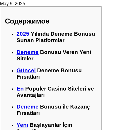
May 9, 2025
Содержимое
2025
Yılında Deneme Bonusu
Sunan Platformlar
Deneme
Bonusu Veren Yeni
Siteler
Güncel
Deneme Bonusu
Fırsatları
En
Popüler Casino Siteleri ve
Avantajları
Deneme
Bonusu ile Kazanç
Fırsatları
Yeni
Başlayanlar İçin