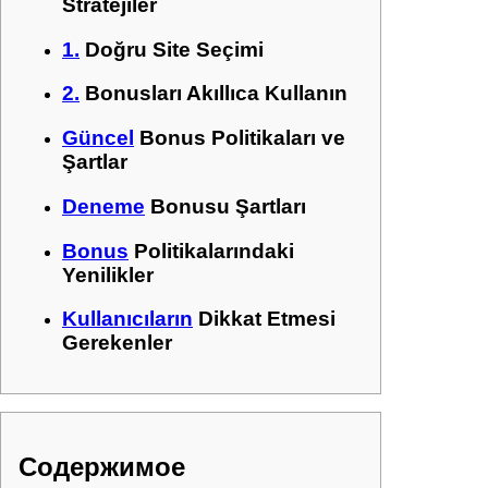
Stratejiler
1.
Doğru Site Seçimi
2.
Bonusları Akıllıca Kullanın
Güncel
Bonus Politikaları ve
Şartlar
Deneme
Bonusu Şartları
Bonus
Politikalarındaki
Yenilikler
Kullanıcıların
Dikkat Etmesi
Gerekenler
Содержимое