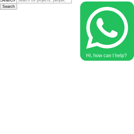
Search
Hi, how can I help?