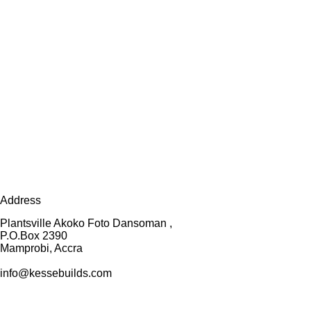
Address
Plantsville Akoko Foto Dansoman ,
P.O.Box 2390
Mamprobi, Accra
info@kessebuilds.com