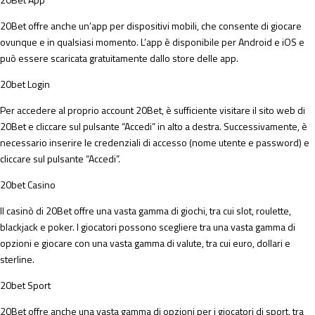
20Bet offre anche un’app per dispositivi mobili, che consente di giocare
ovunque e in qualsiasi momento. L’app è disponibile per Android e iOS e
può essere scaricata gratuitamente dallo store delle app.
20bet Login
Per accedere al proprio account 20Bet, è sufficiente visitare il sito web di
20Bet e cliccare sul pulsante “Accedi” in alto a destra. Successivamente, è
necessario inserire le credenziali di accesso (nome utente e password) e
cliccare sul pulsante “Accedi”.
20bet Casino
Il casinò di 20Bet offre una vasta gamma di giochi, tra cui slot, roulette,
blackjack e poker. I giocatori possono scegliere tra una vasta gamma di
opzioni e giocare con una vasta gamma di valute, tra cui euro, dollari e
sterline.
20bet Sport
20Bet offre anche una vasta gamma di opzioni per i giocatori di sport, tra