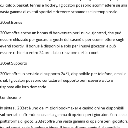
cui calcio, basket, tennis e hockey. I giocatori possono scommettere su una
vasta gamma di eventi sportivi e ricevere scommesse in tempo reale.
20bet Bonus
20Bet offre anche un bonus di benvenuto per i nuovi giocatori, che può
essere utilizzato per giocare ai giochi del casinò o per scommettere sugli
eventi sportivi. Il bonus è disponibile solo per i nuovi giocatori e può
essere richiesto entro 24 ore dalla creazione dell’account.
20bet Supporto
20Bet offre un servizio di supporto 24/7, disponibile per telefono, email e
chat. I giocatori possono contattare il supporto per ricevere aiuto e
risposte alle loro domande.
Conclusione
In sintesi, 20Bet è uno dei migliori bookmaker e casinò online disponibili
sul mercato, offrendo una vasta gamma di opzioni per i giocatori. Con la sua
piattaforma di gioco, 20Bet offre una vasta gamma di opzioni per i giocatori,
tra cui sport, casinò, poker e bingo. Il bonus di benvenuto è disponibile