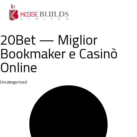
CONTACT US
20Bet — Miglior
Bookmaker e Casinò
Online
Category
Uncategorized