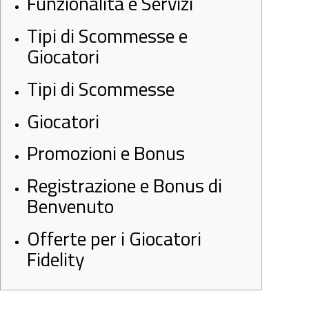
Funzionalità e Servizi
Tipi di Scommesse e
Giocatori
Tipi di Scommesse
Giocatori
Promozioni e Bonus
Registrazione e Bonus di
Benvenuto
Offerte per i Giocatori
Fidelity