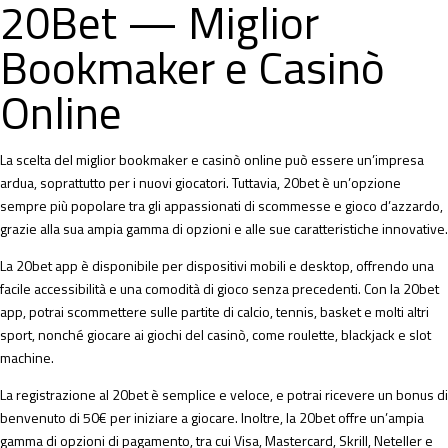
20Bet — Miglior
Bookmaker e Casinò
Online
La scelta del miglior bookmaker e casinò online può essere un’impresa
ardua, soprattutto per i nuovi giocatori. Tuttavia,
20bet
è un’opzione
sempre più popolare tra gli appassionati di scommesse e gioco d’azzardo,
grazie alla sua ampia gamma di opzioni e alle sue caratteristiche innovative.
La 20bet app è disponibile per dispositivi mobili e desktop, offrendo una
facile accessibilità e una comodità di gioco senza precedenti. Con la 20bet
app, potrai scommettere sulle partite di calcio, tennis, basket e molti altri
sport, nonché giocare ai giochi del casinò, come roulette, blackjack e slot
machine.
La registrazione al 20bet è semplice e veloce, e potrai ricevere un bonus di
benvenuto di 50€ per iniziare a giocare. Inoltre, la 20bet offre un’ampia
gamma di opzioni di pagamento, tra cui Visa, Mastercard, Skrill, Neteller e