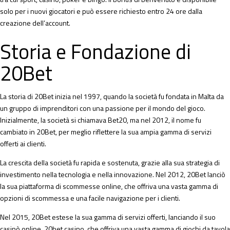
solo per i nuovi giocatori e può essere richiesto entro 24 ore dalla
creazione dell’account.
Storia e Fondazione di
20Bet
La storia di 20Bet inizia nel 1997, quando la società fu fondata in Malta da
un gruppo di imprenditori con una passione per il mondo del gioco.
Inizialmente, la società si chiamava Bet20, ma nel 2012, il nome fu
cambiato in 20Bet, per meglio riflettere la sua ampia gamma di servizi
offerti ai clienti.
La crescita della società fu rapida e sostenuta, grazie alla sua strategia di
investimento nella tecnologia e nella innovazione. Nel 2012, 20Bet lanciò
la sua piattaforma di scommesse online, che offriva una vasta gamma di
opzioni di scommessa e una facile navigazione per i clienti.
Nel 2015, 20Bet estese la sua gamma di servizi offerti, lanciando il suo
casinò online, 20bet casino, che offriva una vasta gamma di giochi da tavola