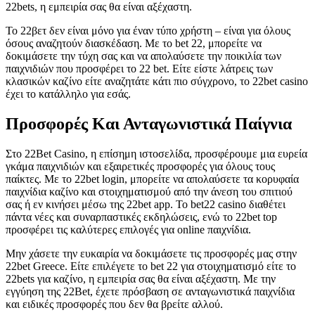
22bets, η εμπειρία σας θα είναι αξέχαστη.
Το 22βετ δεν είναι μόνο για έναν τύπο χρήστη – είναι για όλους
όσους αναζητούν διασκέδαση. Με το bet 22, μπορείτε να
δοκιμάσετε την τύχη σας και να απολαύσετε την ποικιλία των
παιχνιδιών που προσφέρει το 22 bet. Είτε είστε λάτρεις των
κλασικών καζίνο είτε αναζητάτε κάτι πιο σύγχρονο, το 22bet casino
έχει το κατάλληλο για εσάς.
Προσφορές Και Ανταγωνιστικά Παίγνια
Στο 22Bet Casino, η επίσημη ιστοσελίδα, προσφέρουμε μια ευρεία
γκάμα παιχνιδιών και εξαιρετικές προσφορές για όλους τους
παίκτες. Με το 22bet login, μπορείτε να απολαύσετε τα κορυφαία
παιχνίδια καζίνο και στοιχηματισμού από την άνεση του σπιτιού
σας ή εν κινήσει μέσω της 22bet app. Το bet22 casino διαθέτει
πάντα νέες και συναρπαστικές εκδηλώσεις, ενώ το 22bet top
προσφέρει τις καλύτερες επιλογές για online παιχνίδια.
Μην χάσετε την ευκαιρία να δοκιμάσετε τις προσφορές μας στην
22bet Greece. Είτε επιλέγετε το bet 22 για στοιχηματισμό είτε το
22bets για καζίνο, η εμπειρία σας θα είναι αξέχαστη. Με την
εγγύηση της 22Bet, έχετε πρόσβαση σε ανταγωνιστικά παιχνίδια
και ειδικές προσφορές που δεν θα βρείτε αλλού.