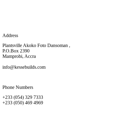
Address
Plantsville Akoko Foto Dansoman ,
P.O.Box 2390
Mamprobi, Accra
info@kessebuilds.com
Phone Numbers
+233 (054) 329 7333
+233 (050) 469 4969