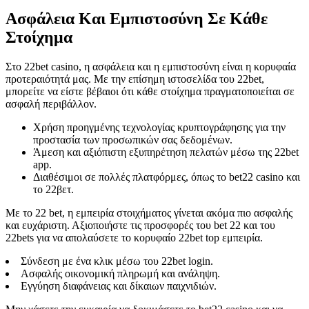
Ασφάλεια Και Εμπιστοσύνη Σε Κάθε
Στοίχημα
Στο 22bet casino, η ασφάλεια και η εμπιστοσύνη είναι η κορυφαία
προτεραιότητά μας. Με την επίσημη ιστοσελίδα του 22bet,
μπορείτε να είστε βέβαιοι ότι κάθε στοίχημα πραγματοποιείται σε
ασφαλή περιβάλλον.
Χρήση προηγμένης τεχνολογίας κρυπτογράφησης για την
προστασία των προσωπικών σας δεδομένων.
Άμεση και αξιόπιστη εξυπηρέτηση πελατών μέσω της 22bet
app.
Διαθέσιμοι σε πολλές πλατφόρμες, όπως το bet22 casino και
το 22βετ.
Με το 22 bet, η εμπειρία στοιχήματος γίνεται ακόμα πιο ασφαλής
και ευχάριστη. Αξιοποιήστε τις προσφορές του bet 22 και του
22bets για να απολαύσετε το κορυφαίο 22bet top εμπειρία.
Σύνδεση με ένα κλικ μέσω του 22bet login.
Ασφαλής οικονομική πληρωμή και ανάληψη.
Εγγύηση διαφάνειας και δίκαιων παιχνιδιών.