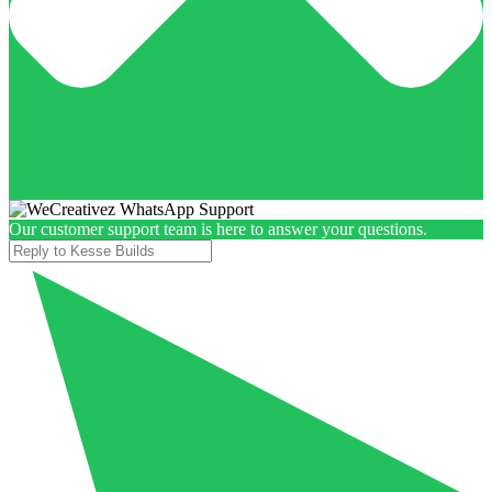
Our customer support team is here to answer your questions.