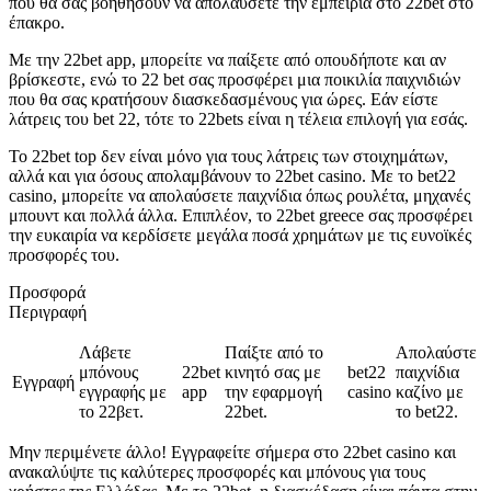
που θα σας βοηθήσουν να απολαύσετε την εμπειρία στο 22bet στο
έπακρο.
Με την 22bet app, μπορείτε να παίξετε από οπουδήποτε και αν
βρίσκεστε, ενώ το 22 bet σας προσφέρει μια ποικιλία παιχνιδιών
που θα σας κρατήσουν διασκεδασμένους για ώρες. Εάν είστε
λάτρεις του bet 22, τότε το 22bets είναι η τέλεια επιλογή για εσάς.
Το 22bet top δεν είναι μόνο για τους λάτρεις των στοιχημάτων,
αλλά και για όσους απολαμβάνουν το 22bet casino. Με το bet22
casino, μπορείτε να απολαύσετε παιχνίδια όπως ρουλέτα, μηχανές
μπουντ και πολλά άλλα. Επιπλέον, το 22bet greece σας προσφέρει
την ευκαιρία να κερδίσετε μεγάλα ποσά χρημάτων με τις ευνοϊκές
προσφορές του.
Προσφορά
Περιγραφή
Λάβετε
Παίξτε από το
Απολαύστε
μπόνους
22bet
κινητό σας με
bet22
παιχνίδια
Εγγραφή
εγγραφής με
app
την εφαρμογή
casino
καζίνο με
το 22βετ.
22bet.
το bet22.
Μην περιμένετε άλλο! Εγγραφείτε σήμερα στο 22bet casino και
ανακαλύψτε τις καλύτερες προσφορές και μπόνους για τους