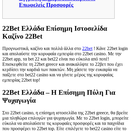
Επωφελείς Προσφορές
22Bet Ελλάδα Επίσημη Ιστοσελίδα
Καζίνο 22Bet
Προγνωστικά, καζίνο και πολλά άλλα στο
22bet
! Κάνε 22bet login
και απολαύστε την κορυφαία εμπειρία στο 22bet casino. Με την
22bet app, τα bet 22 και bet22 είναι πιο εύκολα από ποτέ!
Επισκεφθείτε τη 22bet greece και ανακαλύψτε το 22βετ που έχει
κερδίσει την καρδιά των παικτών. Μη χάσετε την ευκαιρία να
παίξετε στο bet22 casino και να γίνετε μέρος της κορυφαίας
εμπειρίας 22bet top!
22Bet Ελλάδα – Η Επίσημη Πύλη Για
Ψυχαγωγία
Στο 22bet casino, η επίσημη ιστοσελίδα της 22bet greece, θα βρείτε
μια πληθώρα επιλογών για ψυχαγωγία. Με το 22bet login, μπορείτε
εύκολα να απολαύσετε τις κορυφαίες προσφορές και τα παιχνίδια
που προσφέρει το 22bet top. Είτε επιλέγετε το bet22 casino είτε το