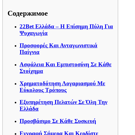
Содержимое
22Bet Ελλάδα – Η Επίσημη Πύλη Για
Ψυχαγωγία
Προσφορές Και Ανταγωνιστικά
Παίγνια
Ασφάλεια Και Εμπιστοσύνη Σε Κάθε
Στοίχημα
Χρηματοδότηση Λογαριασμού Με
Εύκολους Τρόπους
Εξυπηρέτηση Πελατών Σε Όλη Την
Ελλάδα
Προσβάσιμο Σε Κάθε Συσκευή
Εγγραφή Σήμερα Και Κερδίστε