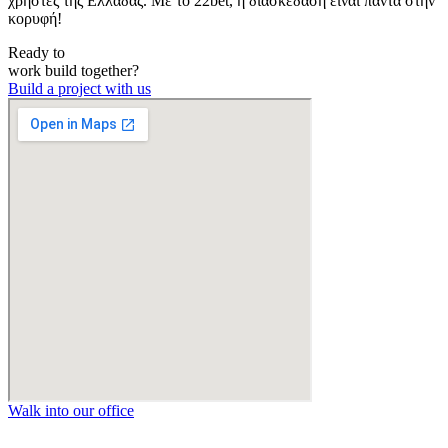
χρήστες της Ελλάδας. Με το 22bet, η διασκέδαση είναι πάντα στην
κορυφή!
Ready to
work
build
together?
Build a project with us
Walk into our office