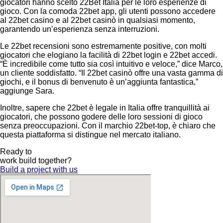
giocatori hanno scelto 22Bet Italia per le loro esperienze di
gioco. Con la comoda 22bet app, gli utenti possono accedere
al 22bet casino e al 22bet casinò in qualsiasi momento,
garantendo un’esperienza senza interruzioni.
Le 22bet recensioni sono estremamente positive, con molti
giocatori che elogiano la facilità di 22bet login e 22bet accedi.
“È incredibile come tutto sia così intuitivo e veloce,” dice Marco,
un cliente soddisfatto. “Il 22bet casinò offre una vasta gamma di
giochi, e il bonus di benvenuto è un’aggiunta fantastica,”
aggiunge Sara.
Inoltre, sapere che 22bet è legale in Italia offre tranquillità ai
giocatori, che possono godere delle loro sessioni di gioco
senza preoccupazioni. Con il marchio 22bet-top, è chiaro che
questa piattaforma si distingue nel mercato italiano.
Ready to
work
build
together?
Build a project with us