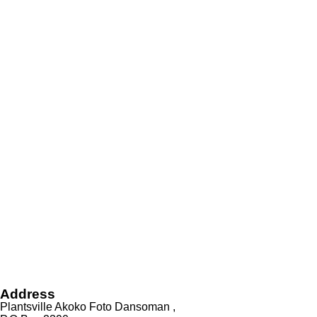
Address
Plantsville Akoko Foto Dansoman ,