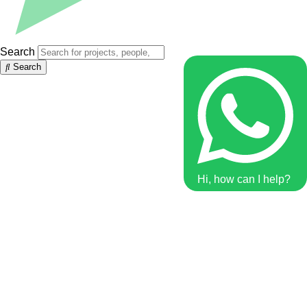
Search
Search
Hi, how can I help?