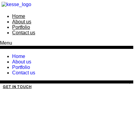
Home
About us
Portfolio
Contact us
Menu
Home
About us
Portfolio
Contact us
GET IN TOUCH