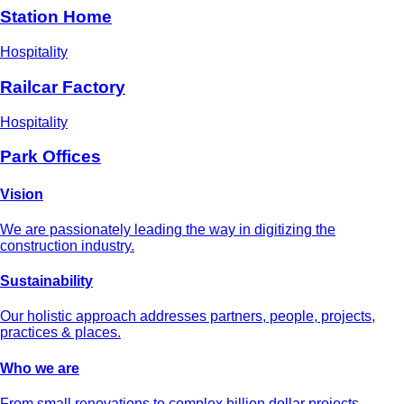
Station Home
Hospitality
Railcar Factory
Hospitality
Park Offices
Vision
We are passionately leading the way in digitizing the
construction industry.
Sustainability
Our holistic approach addresses partners, people, projects,
practices & places.
Who we are
From small renovations to complex billion dollar projects.