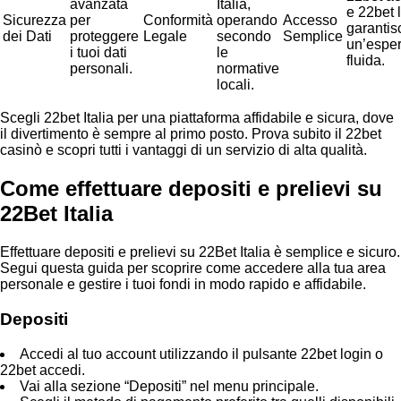
avanzata
Italia,
e 22bet 
Sicurezza
per
Conformità
operando
Accesso
garanti
dei Dati
proteggere
Legale
secondo
Semplice
un’espe
i tuoi dati
le
fluida.
personali.
normative
locali.
Scegli 22bet Italia per una piattaforma affidabile e sicura, dove
il divertimento è sempre al primo posto. Prova subito il 22bet
casinò e scopri tutti i vantaggi di un servizio di alta qualità.
Come effettuare depositi e prelievi su
22Bet Italia
Effettuare depositi e prelievi su 22Bet Italia è semplice e sicuro.
Segui questa guida per scoprire come accedere alla tua area
personale e gestire i tuoi fondi in modo rapido e affidabile.
Depositi
Accedi al tuo account utilizzando il pulsante 22bet login o
22bet accedi.
Vai alla sezione “Depositi” nel menu principale.