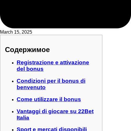
March 15, 2025
Содержимое
Registrazione e attivazione
del bonus
Condizioni per il bonus di
benvenuto
Come utilizzare il bonus
Vantaggi di giocare su 22Bet
Italia
Sport e mercati disponibili