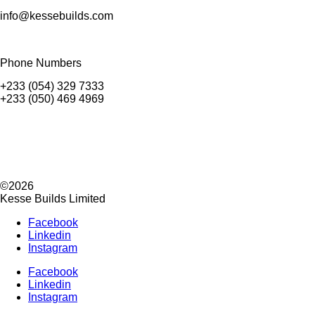
info@kessebuilds.com
Phone Numbers
+233 (054) 329 7333
+233 (050) 469 4969
©2026
Kesse Builds Limited
Facebook
Linkedin
Instagram
Facebook
Linkedin
Instagram