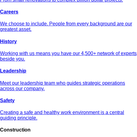
Careers
We choose to include. People from every background are our
greatest asset.
History
Working with us means you have our 4,500+ network of experts
beside you.
Leadership
Meet our leadership team who guides strategic operations
across our company.
Safety
Creating a safe and healthy work environment is a central
guiding principle.
Construction