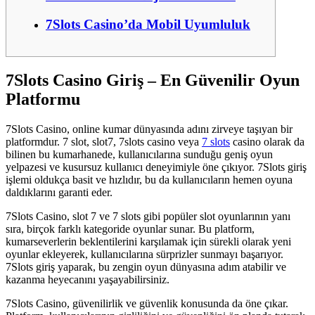
7Slots Casino’da Mobil Uyumluluk
7Slots Casino Giriş – En Güvenilir Oyun
Platformu
7Slots Casino, online kumar dünyasında adını zirveye taşıyan bir
platformdur. 7 slot, slot7, 7slots casino veya
7 slots
casino olarak da
bilinen bu kumarhanede, kullanıcılarına sunduğu geniş oyun
yelpazesi ve kusursuz kullanıcı deneyimiyle öne çıkıyor. 7Slots giriş
işlemi oldukça basit ve hızlıdır, bu da kullanıcıların hemen oyuna
daldıklarını garanti eder.
7Slots Casino, slot 7 ve 7 slots gibi popüler slot oyunlarının yanı
sıra, birçok farklı kategoride oyunlar sunar. Bu platform,
kumarseverlerin beklentilerini karşılamak için sürekli olarak yeni
oyunlar ekleyerek, kullanıcılarına sürprizler sunmayı başarıyor.
7Slots giriş yaparak, bu zengin oyun dünyasına adım atabilir ve
kazanma heyecanını yaşayabilirsiniz.
7Slots Casino, güvenilirlik ve güvenlik konusunda da öne çıkar.