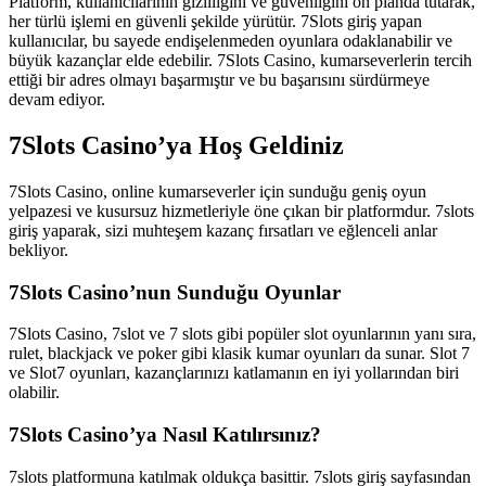
Platform, kullanıcılarının gizliliğini ve güvenliğini ön planda tutarak,
her türlü işlemi en güvenli şekilde yürütür. 7Slots giriş yapan
kullanıcılar, bu sayede endişelenmeden oyunlara odaklanabilir ve
büyük kazançlar elde edebilir. 7Slots Casino, kumarseverlerin tercih
ettiği bir adres olmayı başarmıştır ve bu başarısını sürdürmeye
devam ediyor.
7Slots Casino’ya Hoş Geldiniz
7Slots Casino, online kumarseverler için sunduğu geniş oyun
yelpazesi ve kusursuz hizmetleriyle öne çıkan bir platformdur. 7slots
giriş yaparak, sizi muhteşem kazanç fırsatları ve eğlenceli anlar
bekliyor.
7Slots Casino’nun Sunduğu Oyunlar
7Slots Casino, 7slot ve 7 slots gibi popüler slot oyunlarının yanı sıra,
rulet, blackjack ve poker gibi klasik kumar oyunları da sunar. Slot 7
ve Slot7 oyunları, kazançlarınızı katlamanın en iyi yollarından biri
olabilir.
7Slots Casino’ya Nasıl Katılırsınız?
7slots platformuna katılmak oldukça basittir. 7slots giriş sayfasından