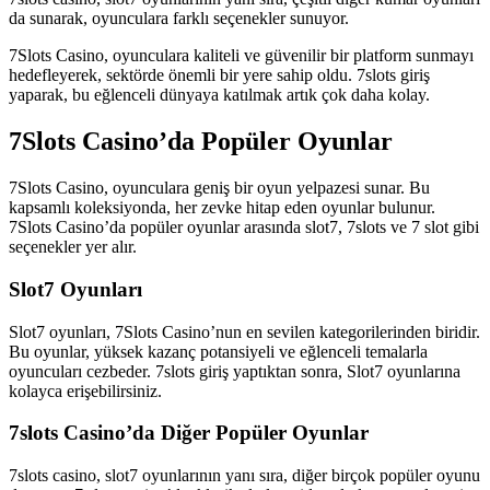
da sunarak, oyunculara farklı seçenekler sunuyor.
7Slots Casino, oyunculara kaliteli ve güvenilir bir platform sunmayı
hedefleyerek, sektörde önemli bir yere sahip oldu. 7slots giriş
yaparak, bu eğlenceli dünyaya katılmak artık çok daha kolay.
7Slots Casino’da Popüler Oyunlar
7Slots Casino, oyunculara geniş bir oyun yelpazesi sunar. Bu
kapsamlı koleksiyonda, her zevke hitap eden oyunlar bulunur.
7Slots Casino’da popüler oyunlar arasında slot7, 7slots ve 7 slot gibi
seçenekler yer alır.
Slot7 Oyunları
Slot7 oyunları, 7Slots Casino’nun en sevilen kategorilerinden biridir.
Bu oyunlar, yüksek kazanç potansiyeli ve eğlenceli temalarla
oyuncuları cezbeder. 7slots giriş yaptıktan sonra, Slot7 oyunlarına
kolayca erişebilirsiniz.
7slots Casino’da Diğer Popüler Oyunlar
7slots casino, slot7 oyunlarının yanı sıra, diğer birçok popüler oyunu