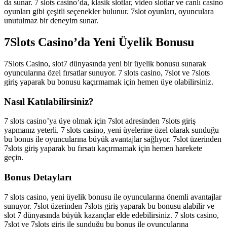
da sunar. 7 slots casino’da, klasik slotlar, video slotlar ve canlı casino
oyunları gibi çeşitli seçenekler bulunur. 7slot oyunları, oyunculara
unutulmaz bir deneyim sunar.
7Slots Casino’da Yeni Üyelik Bonusu
7Slots Casino, slot7 dünyasında yeni bir üyelik bonusu sunarak
oyuncularına özel fırsatlar sunuyor. 7 slots casino, 7slot ve 7slots
giriş yaparak bu bonusu kaçırmamak için hemen üye olabilirsiniz.
Nasıl Katılabilirsiniz?
7 slots casino’ya üye olmak için 7slot adresinden 7slots giriş
yapmanız yeterli. 7 slots casino, yeni üyelerine özel olarak sunduğu
bu bonus ile oyuncularına büyük avantajlar sağlıyor. 7slot üzerinden
7slots giriş yaparak bu fırsatı kaçırmamak için hemen harekete
geçin.
Bonus Detayları
7 slots casino, yeni üyelik bonusu ile oyuncularına önemli avantajlar
sunuyor. 7slot üzerinden 7slots giriş yaparak bu bonusu alabilir ve
slot 7 dünyasında büyük kazançlar elde edebilirsiniz. 7 slots casino,
7slot ve 7slots giriş ile sunduğu bu bonus ile oyuncularına