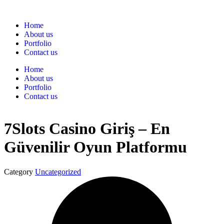
Home
About us
Portfolio
Contact us
Home
About us
Portfolio
Contact us
7Slots Casino Giriş – En
Güvenilir Oyun Platformu
Category
Uncategorized