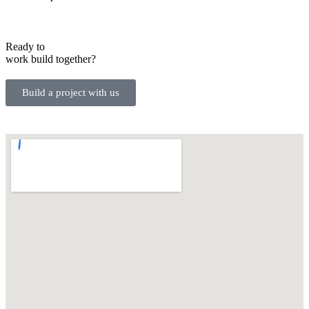
Ready to
work
build
together?
Build a project with us