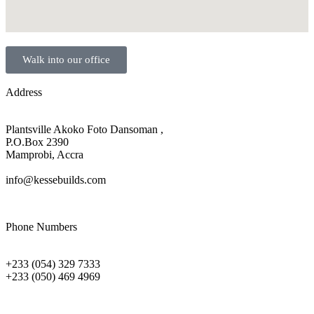
Walk into our office
Address
Plantsville Akoko Foto Dansoman ,
P.O.Box 2390
Mamprobi, Accra
info@kessebuilds.com
Phone Numbers
+233 (054) 329 7333
+233 (050) 469 4969