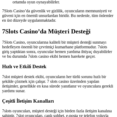
ortamda oyun oynayabilirler.
7Slots Casino’da güvenlik ve gizlilik, oyuncuların memnuniyeti ve
güveni için en önemli unsurlardan biridir. Bu nedenle, tüm önlemler
en üst düzeyde uygulanmaktadır.
7Slots Casino’da Müşteri Desteği
7Slots Casino, oyuncularına kaliteli bir müşteri desteği sunmayı
hedefleyen önemli bir çevrimiçi kumarhane platformudur. 7slots
giriş yaptıktan sonra, oyuncular hemen yardıma ihtiyaç duyabilirler
ve bu durumda 7slots casino ekibi hemen harekete geçer.
Hızlı ve Etkili Destek
7slot müşteri destek ekibi, oyuncuların her türlü sorunu hızlı bir
şekilde çözmek için çalışır. 7 slots casino üzerinden yapılan
iletişimler, genellikle en kısa sürede yanıtlanır ve oyunculara gerekli
yardımı sunar.
Çeşitli İletişim Kanalları
7slots oyuncuları, müşteri desteği için birden fazla iletişim kanalına
sahiptir. 7slot oyuncuları, canlı sohbet, e-posta ve telefon yoluyla