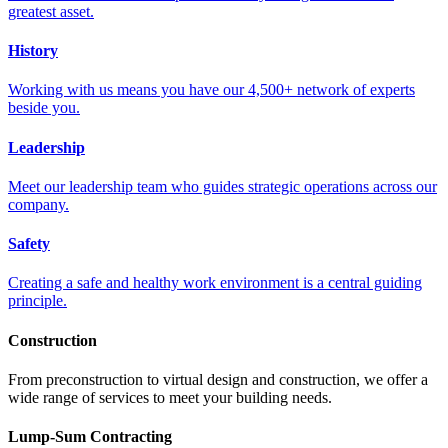
greatest asset.
History
Working with us means you have our 4,500+ network of experts
beside you.
Leadership
Meet our leadership team who guides strategic operations across our
company.
Safety
Creating a safe and healthy work environment is a central guiding
principle.
Construction
From preconstruction to virtual design and construction, we offer a
wide range of services to meet your building needs.
Lump-Sum Contracting