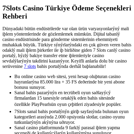
7Slots Casino Türkiye Ödeme Seçenekleri
Rehberi
Dünyadaki bütün endüstrilerde var olan ürün varyasyonlarýný mali
iþlem yöntemlerinde de gözlemlemek mümkün. Dijital tabanlý
casino endüstrisinde para gönderme sistemlerinin ehemmiyeti
muhakkak büyük. Türkiye sýnýrlarýndaki en çok güven veren bahis
odaklý mali iþlem þirketler ile iþ birliðine giden 7 Slots canlý casino
portalý, hýzlý bakiye transfer etme iþlemleriyle casino
sevdalýlarýnýn takdirini kazanýyor. Keyifli anlarla dolu bir casino
serüvenine
7 slots
bahis portalýnda derhâl baþlanabilir!
Bu online casino web sitesi, yeni hesap oluþturan casino
hayranlarýna 85.000 lira + 35 FS deðerinde bir yeni abone
bonusu sunuyor.
Sanal bahis pazarýnýn en tecrübeli oyun saðlayýcý
firmalardan 15 tanesiyle ortaklýk eden bahis sitesinde
özellikle PlayPearlsün oyun çeþitleri ziyadesiyle popüler.
7Slots sanal bahis portalýnýn giriþ sayfasýnda bulunan oyun
kategorileri arasýnda 2.000 opsiyonla slotlar, casino oyunu
tutkunlarýnýn akýnýna uðruyor.
Sanal casino platformunda 9 farklý parasal iþlem yapma
seçeneði de kullanýcýlarýn kullanýmýna sunuluyor.