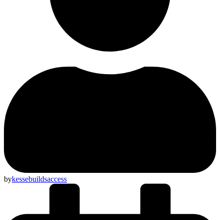
by
kessebuildsaccess