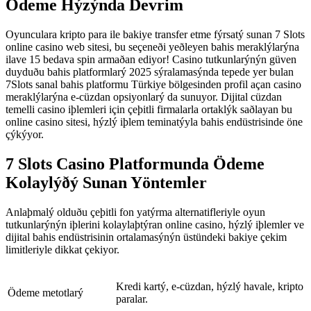
Ödeme Hýzýnda Devrim
Oyunculara kripto para ile bakiye transfer etme fýrsatý sunan 7 Slots
online casino web sitesi, bu seçeneði yeðleyen bahis meraklýlarýna
ilave 15 bedava spin armaðan ediyor! Casino tutkunlarýnýn güven
duyduðu bahis platformlarý 2025 sýralamasýnda tepede yer bulan
7Slots sanal bahis platformu Türkiye bölgesinden profil açan casino
meraklýlarýna e-cüzdan opsiyonlarý da sunuyor. Dijital cüzdan
temelli casino iþlemleri için çeþitli firmalarla ortaklýk saðlayan bu
online casino sitesi, hýzlý iþlem teminatýyla bahis endüstrisinde öne
çýkýyor.
7 Slots Casino Platformunda Ödeme
Kolaylýðý Sunan Yöntemler
Anlaþmalý olduðu çeþitli fon yatýrma alternatifleriyle oyun
tutkunlarýnýn iþlerini kolaylaþtýran online casino, hýzlý iþlemler ve
dijital bahis endüstrisinin ortalamasýnýn üstündeki bakiye çekim
limitleriyle dikkat çekiyor.
Kredi kartý, e-cüzdan, hýzlý havale, kripto
Ödeme metotlarý
paralar.