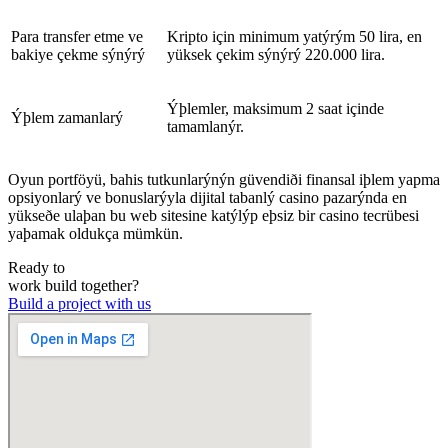
Para transfer etme ve
Kripto için minimum yatýrým 50 lira, en
bakiye çekme sýnýrý
yüksek çekim sýnýrý 220.000 lira.
Ýþlemler, maksimum 2 saat içinde
Ýþlem zamanlarý
tamamlanýr.
Oyun portföyü, bahis tutkunlarýnýn güvendiði finansal iþlem yapma
opsiyonlarý ve bonuslarýyla dijital tabanlý casino pazarýnda en
yükseðe ulaþan bu web sitesine katýlýp eþsiz bir casino tecrübesi
yaþamak oldukça mümkün.
Ready to
work
build
together?
Build a project with us