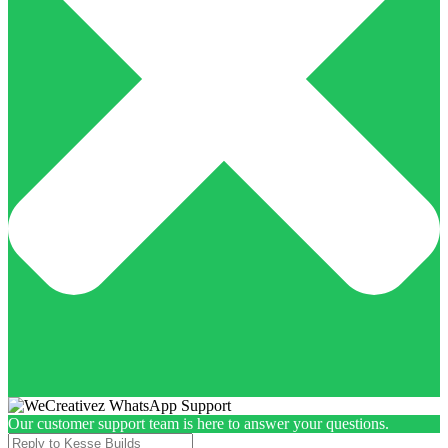
Our customer support team is here to answer your questions.