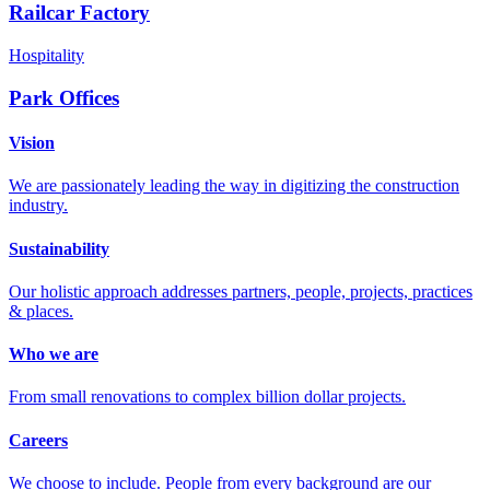
Railcar Factory
Hospitality
Park Offices
Vision
We are passionately leading the way in digitizing the construction
industry.
Sustainability
Our holistic approach addresses partners, people, projects, practices
& places.
Who we are
From small renovations to complex billion dollar projects.
Careers
We choose to include. People from every background are our