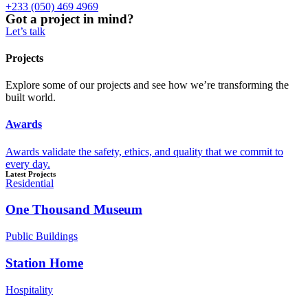
+233 (050) 469 4969
Got a project in mind?
Let’s talk
Projects
Explore some of our projects and see how we’re transforming the
built world.
Awards
Awards validate the safety, ethics, and quality that we commit to
every day.
Latest Projects
Residential
One Thousand Museum
Public Buildings
Station Home
Hospitality