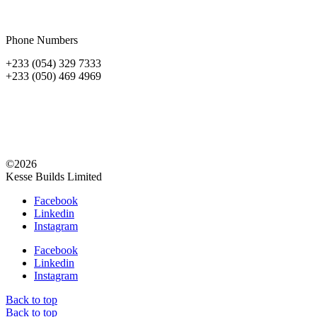
Phone Numbers
+233 (054) 329 7333
+233 (050) 469 4969
©2026
Kesse Builds Limited
Facebook
Linkedin
Instagram
Facebook
Linkedin
Instagram
Back to top
Back to top