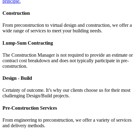
principle.
Construction
From preconstruction to virtual design and construction, we offer a
wide range of services to meet your building needs.
Lump-Sum Contracting
The Construction Manager is not required to provide an estimate or
contract cost breakdown and does not typically participate in pre-
construction.
Design - Build
Certainty of outcome. It’s why our clients choose us for their most
challenging Design/Build projects.
Pre-Construction Services
From engineering to preconstruction, we offer a variety of services
and delivery methods.