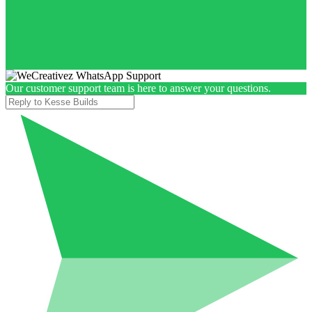
Our customer support team is here to answer your questions.