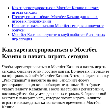
Как зарегистрироваться в Мостбет Казино и начать
играть сегодня
Почему стоит выбрать Мостбет Казино для ваших
игровых приключений
Начните играть в казино Мостбет сегодня и получите
бонусы
Мостбет Казино: вступите в клуб любителей азартных
игр сегодня
Как зарегистрироваться в Мостбет
Казино и начать играть сегодня
Чтобы зарегистрироваться в Мостбет Казино и начать играть
сегодня, следуйте этим простым шагам. Во-первых, перейдите
на официальный сайт Мостбет Казино. Затем, найдите кнопку
„Регистрация“ и нажмите на неё. Заполните форму
регистрации, введя все необходимые данные. Не забудьте
указать валюту Kazakhstan. После завершения регистрации,
воспользуйтесь бонусами для новых игроков. Зайдите в свой
аккаунт и выберите игру, которую хотите играть. Начните
играть и наслаждаться качественным временем в Мостбет
Казино.