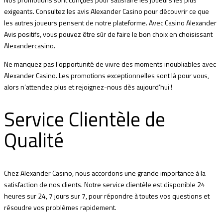
exigeants. Consultez les avis Alexander Casino pour découvrir ce que
les autres joueurs pensent de notre plateforme. Avec Casino Alexander
Avis positifs, vous pouvez être sûr de faire le bon choix en choisissant
Alexandercasino.
Ne manquez pas l’opportunité de vivre des moments inoubliables avec
Alexander Casino. Les promotions exceptionnelles sont là pour vous,
alors n’attendez plus et rejoignez-nous dès aujourd’hui !
Service Clientèle de
Qualité
Chez Alexander Casino, nous accordons une grande importance à la
satisfaction de nos clients. Notre service clientèle est disponible 24
heures sur 24, 7 jours sur 7, pour répondre à toutes vos questions et
résoudre vos problèmes rapidement.