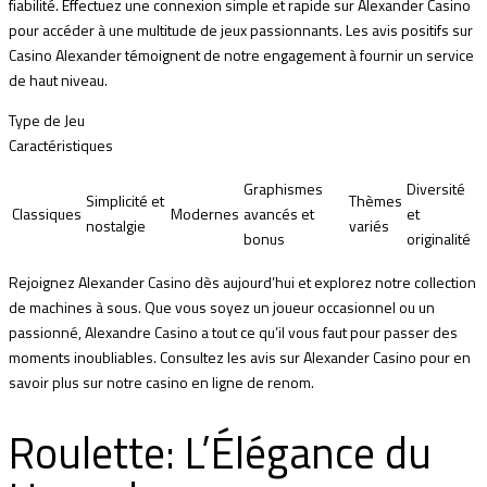
fiabilité. Effectuez une connexion simple et rapide sur Alexander Casino
pour accéder à une multitude de jeux passionnants. Les avis positifs sur
Casino Alexander témoignent de notre engagement à fournir un service
de haut niveau.
Type de Jeu
Caractéristiques
Graphismes
Diversité
Simplicité et
Thèmes
Classiques
Modernes
avancés et
et
nostalgie
variés
bonus
originalité
Rejoignez Alexander Casino dès aujourd’hui et explorez notre collection
de machines à sous. Que vous soyez un joueur occasionnel ou un
passionné, Alexandre Casino a tout ce qu’il vous faut pour passer des
moments inoubliables. Consultez les avis sur Alexander Casino pour en
savoir plus sur notre casino en ligne de renom.
Roulette: L’Élégance du