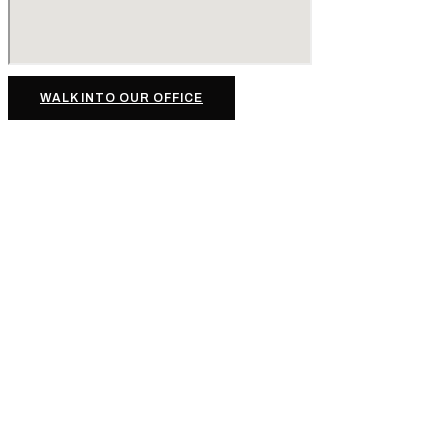
WALK INTO OUR OFFICE