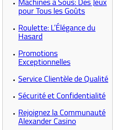
Machines à Sous: Des Jeux
pour Tous les Goûts
Roulette: L’Élégance du
Hasard
Promotions
Exceptionnelles
Service Clientèle de Qualité
Sécurité et Confidentialité
Rejoignez la Communauté
Alexander Casino