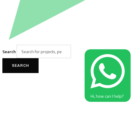
Search
SEARCH
Hi, how can I help?