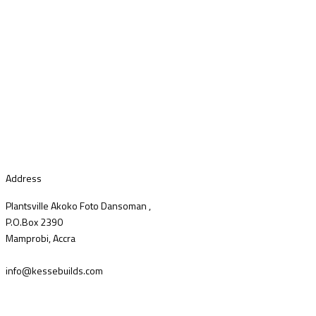
Address
Plantsville Akoko Foto Dansoman ,
P.O.Box 2390
Mamprobi, Accra
info@kessebuilds.com