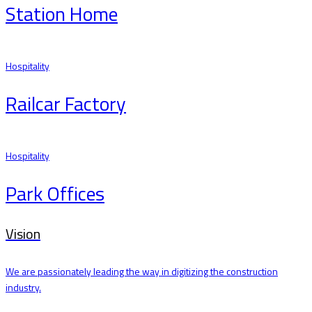
Station Home
Hospitality
Railcar Factory
Hospitality
Park Offices
Vision
We are passionately leading the way in digitizing the construction
industry.