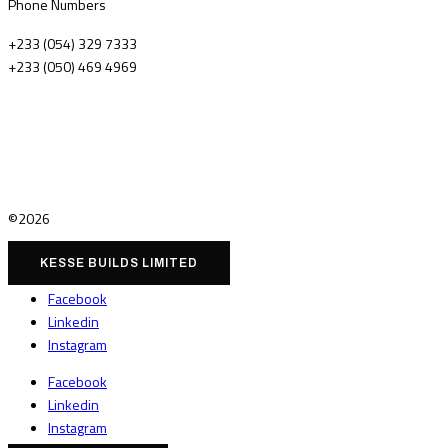
Phone Numbers
+233 (054) 329 7333
+233 (050) 469 4969
©2026
KESSE BUILDS LIMITED
Facebook
Linkedin
Instagram
Facebook
Linkedin
Instagram