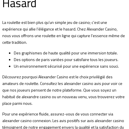
Hasard
La roulette est bien plus qu’un simple jeu de casino; c’est une
expérience qui allie l’élégance et le hasard. Chez Alexander Casino,
nous vous offrons une roulette en ligne qui capture l’essence même de
cette tradition.
Des graphismes de haute qualité pour une immersion totale.
Des options de paris variées pour satisfaire tous les joueurs.
Un environnement sécurisé pour une expérience sans souci.
Découvrez pourquoi Alexander Casino est le choix privilégié des
amateurs de roulette. Consultez les alexander casino avis pour voir ce
que nos joueurs pensent de notre plateforme. Que vous soyez un
habitué de alexandre casino ou un nouveau venu, vous trouverez votre
place parmi nous.
Pour une expérience fluide, assurez-vous de vous connecter via
alexander casino connexion. Les avis positifs sur avis alexander casino
témoignent de notre engagement envers la qualité et la satisfaction du