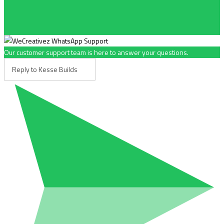
Our customer support team is here to answer your questions.