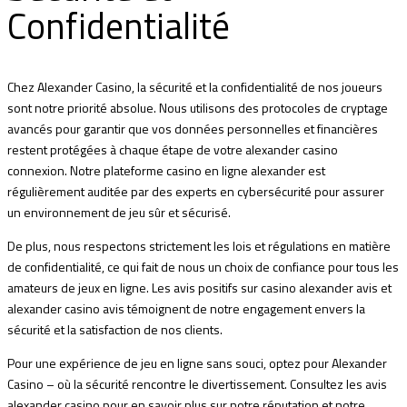
Confidentialité
Chez Alexander Casino, la sécurité et la confidentialité de nos joueurs
sont notre priorité absolue. Nous utilisons des protocoles de cryptage
avancés pour garantir que vos données personnelles et financières
restent protégées à chaque étape de votre alexander casino
connexion. Notre plateforme casino en ligne alexander est
régulièrement auditée par des experts en cybersécurité pour assurer
un environnement de jeu sûr et sécurisé.
De plus, nous respectons strictement les lois et régulations en matière
de confidentialité, ce qui fait de nous un choix de confiance pour tous les
amateurs de jeux en ligne. Les avis positifs sur casino alexander avis et
alexander casino avis témoignent de notre engagement envers la
sécurité et la satisfaction de nos clients.
Pour une expérience de jeu en ligne sans souci, optez pour Alexander
Casino – où la sécurité rencontre le divertissement. Consultez les avis
alexander casino pour en savoir plus sur notre réputation et notre