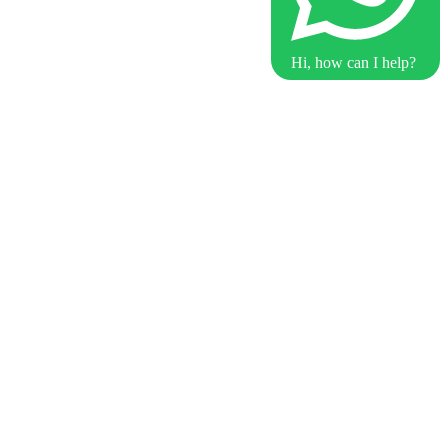
Hi, how can I help?