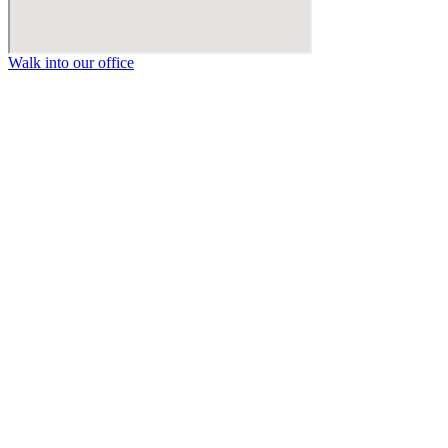
Walk into our office