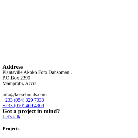
Address
Plantsville Akoko Foto Dansoman ,
P.O.Box 2390
Mamprobi, Accra
info@kessebuilds.com
+233 (054) 329 7333
+233 (050) 469 4969
Got a project in mind?
Let’s talk
Projects