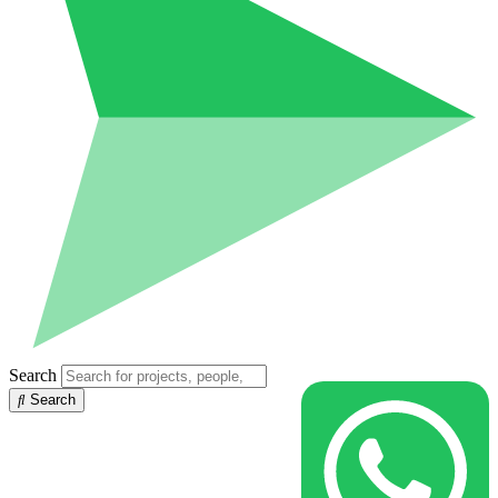
Search
Search