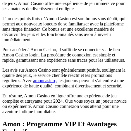
de jeux, Amon Casino offre une expérience de jeu immersive pour
les amateurs de divertissement en ligne.
L’un des points forts d’Amon Casino est son bonus sans dépôt, qui
permet aux nouveaux joueurs de se familiariser avec la plateforme
sans risque financier. Ce bonus est une excellente manière de
découvrir les jeux et les fonctionnalités sans avoir à investir
immédiatement.
Pour accéder à Amon Casino, il suffit de se connecter via le lien
Amon Casino login. La procédure de connexion est simple et
rapide, garantissant une expérience sans tracas pour les utilisateurs.
Les avis sur Amon Casino sont généralement positifs, soulignant la
qualité des jeux, le service clientèle réactif et les promotions
régulières. Avec
amoncasino
, les joueurs peuvent s’attendre à une
expérience de haute qualité, combinant divertissement et sécurité.
En résumé, Amon Casino en ligne offre une expérience de jeu
complète et attrayante pour 2024. Que vous soyez un joueur novice
ou expérimenté, Amon Casino connexion vous attend pour une
aventure ludique inoubliable.
Amon : Programme VIP Et Avantages