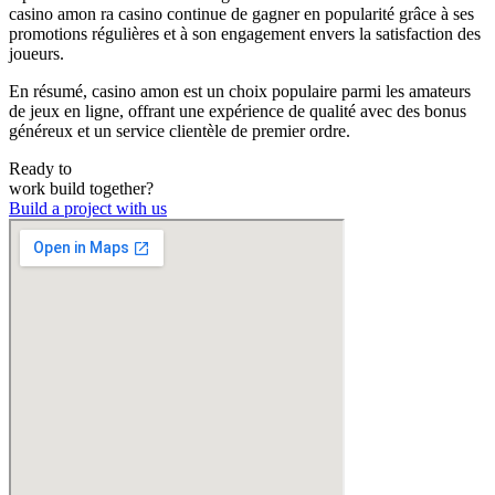
casino amon ra casino continue de gagner en popularité grâce à ses
promotions régulières et à son engagement envers la satisfaction des
joueurs.
En résumé, casino amon est un choix populaire parmi les amateurs
de jeux en ligne, offrant une expérience de qualité avec des bonus
généreux et un service clientèle de premier ordre.
Ready to
work
build
together?
Build a project with us