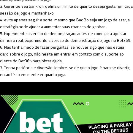
3. Gerencie seu bankroll: defina um limite de quanto deseja gastar em cada
sessão de jogo e mantenha-o.
4. evite apenas seguir a sorte: mesmo que Bac Bo seja um jogo de azar, a
estratégia pode ajudar a aumentar suas chances de ganhar.
5. Experimente a versão de demonstração: antes de começar a apostar
dinheiro real, experimente a versão de demonstração do jogo no Bet365.
6. Não tenha medo de fazer perguntas: se houver algo que não esteja
claro sobre o jogo, não hesite em entrar em contato com o suporte ao
cliente do Bet365 para obter ajuda.
7. Tenha paciência e diversão: lembre-se de que o jogo é para se divertir,
então tê-lo em mente enquanto joga.