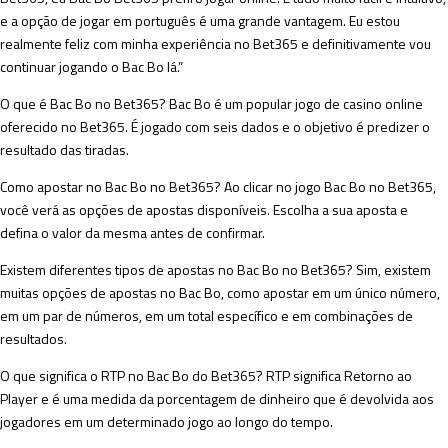
e a opção de jogar em português é uma grande vantagem. Eu estou
realmente feliz com minha experiência no Bet365 e definitivamente vou
continuar jogando o Bac Bo lá.”
O que é Bac Bo no Bet365? Bac Bo é um popular jogo de casino online
oferecido no Bet365. É jogado com seis dados e o objetivo é predizer o
resultado das tiradas.
Como apostar no Bac Bo no Bet365? Ao clicar no jogo Bac Bo no Bet365,
você verá as opções de apostas disponíveis. Escolha a sua aposta e
defina o valor da mesma antes de confirmar.
Existem diferentes tipos de apostas no Bac Bo no Bet365? Sim, existem
muitas opções de apostas no Bac Bo, como apostar em um único número,
em um par de números, em um total específico e em combinações de
resultados.
O que significa o RTP no Bac Bo do Bet365? RTP significa Retorno ao
Player e é uma medida da porcentagem de dinheiro que é devolvida aos
jogadores em um determinado jogo ao longo do tempo.