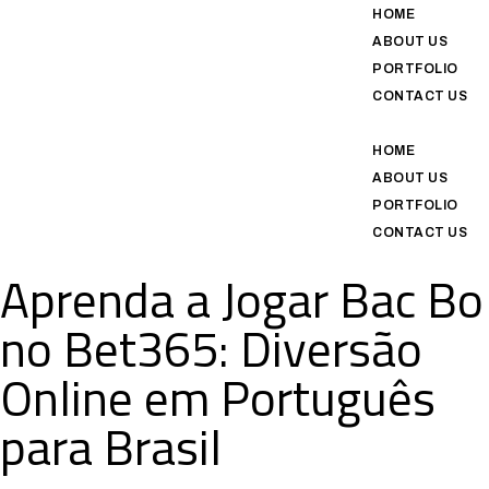
HOME
ABOUT US
PORTFOLIO
CONTACT US
HOME
ABOUT US
PORTFOLIO
CONTACT US
Aprenda a Jogar Bac Bo
no Bet365: Diversão
Online em Português
para Brasil