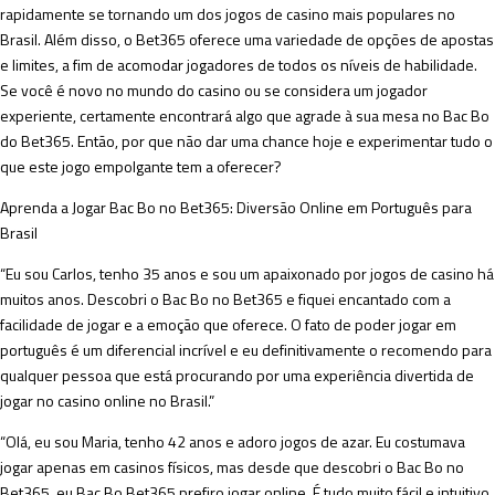
rapidamente se tornando um dos jogos de casino mais populares no
Brasil. Além disso, o Bet365 oferece uma variedade de opções de apostas
e limites, a fim de acomodar jogadores de todos os níveis de habilidade.
Se você é novo no mundo do casino ou se considera um jogador
experiente, certamente encontrará algo que agrade à sua mesa no Bac Bo
do Bet365. Então, por que não dar uma chance hoje e experimentar tudo o
que este jogo empolgante tem a oferecer?
Aprenda a Jogar Bac Bo no Bet365: Diversão Online em Português para
Brasil
“Eu sou Carlos, tenho 35 anos e sou um apaixonado por jogos de casino há
muitos anos. Descobri o Bac Bo no Bet365 e fiquei encantado com a
facilidade de jogar e a emoção que oferece. O fato de poder jogar em
português é um diferencial incrível e eu definitivamente o recomendo para
qualquer pessoa que está procurando por uma experiência divertida de
jogar no casino online no Brasil.”
“Olá, eu sou Maria, tenho 42 anos e adoro jogos de azar. Eu costumava
jogar apenas em casinos físicos, mas desde que descobri o Bac Bo no
Bet365, eu
Bac Bo Bet365
prefiro jogar online. É tudo muito fácil e intuitivo,