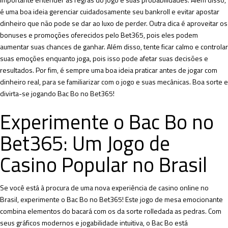
é uma boa ideia gerenciar cuidadosamente seu bankroll e evitar apostar
dinheiro que não pode se dar ao luxo de perder. Outra dica é aproveitar os
bonuses e promoções oferecidos pelo Bet365, pois eles podem
aumentar suas chances de ganhar. Além disso, tente ficar calmo e controlar
suas emoções enquanto joga, pois isso pode afetar suas decisões e
resultados. Por fim, é sempre uma boa ideia praticar antes de jogar com
dinheiro real, para se familiarizar com o jogo e suas mecânicas. Boa sorte e
divirta-se jogando Bac Bo no Bet365!
Experimente o Bac Bo no
Bet365: Um Jogo de
Casino Popular no Brasil
Se você está à procura de uma nova experiência de casino online no
Brasil, experimente o Bac Bo no Bet365! Este jogo de mesa emocionante
combina elementos do bacará com os da sorte rolledada as pedras. Com
seus gráficos modernos e jogabilidade intuitiva, o Bac Bo está