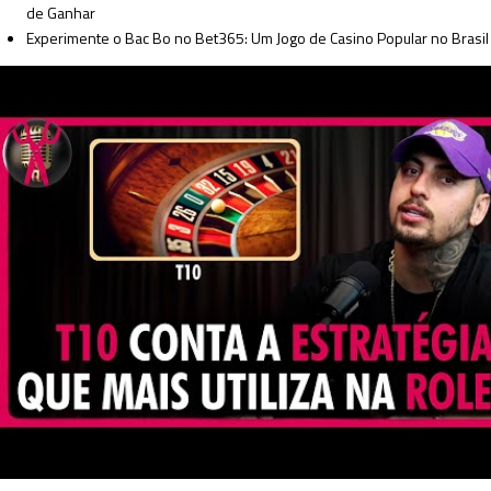
de Ganhar
Experimente o Bac Bo no Bet365: Um Jogo de Casino Popular no Brasil