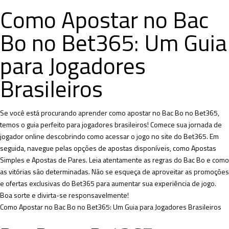
Como Apostar no Bac
Bo no Bet365: Um Guia
para Jogadores
Brasileiros
Se você está procurando aprender como apostar no Bac Bo no Bet365,
temos o guia perfeito para jogadores brasileiros! Comece sua jornada de
jogador online descobrindo como acessar o jogo no site do Bet365. Em
seguida, navegue pelas opções de apostas disponíveis, como Apostas
Simples e Apostas de Pares. Leia atentamente as regras do Bac Bo e como
as vitórias são determinadas. Não se esqueça de aproveitar as promoções
e ofertas exclusivas do Bet365 para aumentar sua experiência de jogo.
Boa sorte e divirta-se responsavelmente!
Como Apostar no Bac Bo no Bet365: Um Guia para Jogadores Brasileiros