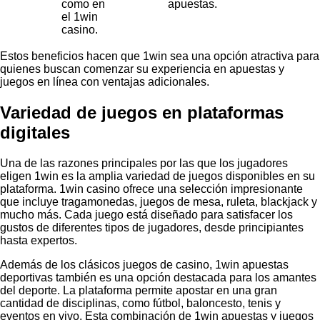
como en
apuestas.
el 1win
casino.
Estos beneficios hacen que 1win sea una opción atractiva para
quienes buscan comenzar su experiencia en apuestas y
juegos en línea con ventajas adicionales.
Variedad de juegos en plataformas
digitales
Una de las razones principales por las que los jugadores
eligen 1win es la amplia variedad de juegos disponibles en su
plataforma. 1win casino ofrece una selección impresionante
que incluye tragamonedas, juegos de mesa, ruleta, blackjack y
mucho más. Cada juego está diseñado para satisfacer los
gustos de diferentes tipos de jugadores, desde principiantes
hasta expertos.
Además de los clásicos juegos de casino, 1win apuestas
deportivas también es una opción destacada para los amantes
del deporte. La plataforma permite apostar en una gran
cantidad de disciplinas, como fútbol, baloncesto, tenis y
eventos en vivo. Esta combinación de 1win apuestas y juegos