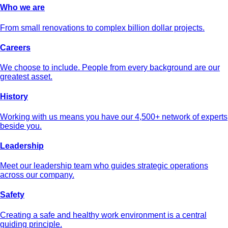
Who we are
From small renovations to complex billion dollar projects.
Careers
We choose to include. People from every background are our
greatest asset.
History
Working with us means you have our 4,500+ network of experts
beside you.
Leadership
Meet our leadership team who guides strategic operations
across our company.
Safety
Creating a safe and healthy work environment is a central
guiding principle.