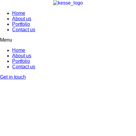
Home
About us
Portfolio
Contact us
Menu
Home
About us
Portfolio
Contact us
Get in touch