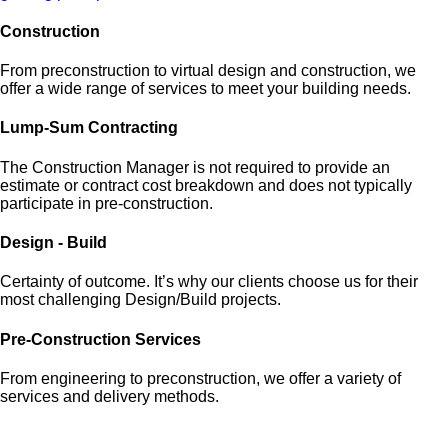
Construction
From preconstruction to virtual design and construction, we
offer a wide range of services to meet your building needs.
Lump-Sum Contracting
The Construction Manager is not required to provide an
estimate or contract cost breakdown and does not typically
participate in pre-construction.
Design - Build
Certainty of outcome. It’s why our clients choose us for their
most challenging Design/Build projects.
Pre-Construction Services
From engineering to preconstruction, we offer a variety of
services and delivery methods.