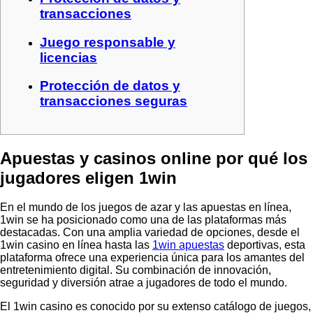
transacciones
Juego responsable y
licencias
Protección de datos y
transacciones seguras
Apuestas y casinos online por qué los
jugadores eligen 1win
En el mundo de los juegos de azar y las apuestas en línea,
1win se ha posicionado como una de las plataformas más
destacadas. Con una amplia variedad de opciones, desde el
1win casino en línea hasta las
1win apuestas
deportivas, esta
plataforma ofrece una experiencia única para los amantes del
entretenimiento digital. Su combinación de innovación,
seguridad y diversión atrae a jugadores de todo el mundo.
El 1win casino es conocido por su extenso catálogo de juegos,