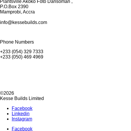
Plantsville Akoko Foto Dansoman ,
P.O.Box 2390
Mamprobi, Accra
info@kessebuilds.com
Phone Numbers
+233 (054) 329 7333
+233 (050) 469 4969
©2026
Kesse Builds Limited
Facebook
Linkedin
Instagram
Facebook