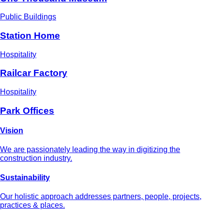
Public Buildings
Station Home
Hospitality
Railcar Factory
Hospitality
Park Offices
Vision
We are passionately leading the way in digitizing the
construction industry.
Sustainability
Our holistic approach addresses partners, people, projects,
practices & places.