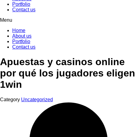
Portfolio
Contact us
Menu
Home
About us
Portfolio
Contact us
Apuestas y casinos online
por qué los jugadores eligen
1win
Category
Uncategorized