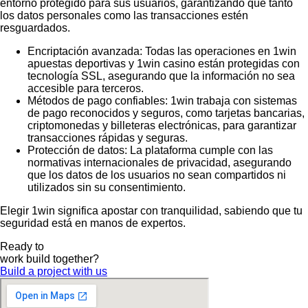
entorno protegido para sus usuarios, garantizando que tanto
los datos personales como las transacciones estén
resguardados.
Encriptación avanzada: Todas las operaciones en 1win
apuestas deportivas y 1win casino están protegidas con
tecnología SSL, asegurando que la información no sea
accesible para terceros.
Métodos de pago confiables: 1win trabaja con sistemas
de pago reconocidos y seguros, como tarjetas bancarias,
criptomonedas y billeteras electrónicas, para garantizar
transacciones rápidas y seguras.
Protección de datos: La plataforma cumple con las
normativas internacionales de privacidad, asegurando
que los datos de los usuarios no sean compartidos ni
utilizados sin su consentimiento.
Elegir 1win significa apostar con tranquilidad, sabiendo que tu
seguridad está en manos de expertos.
Ready to
work
build
together?
Build a project with us