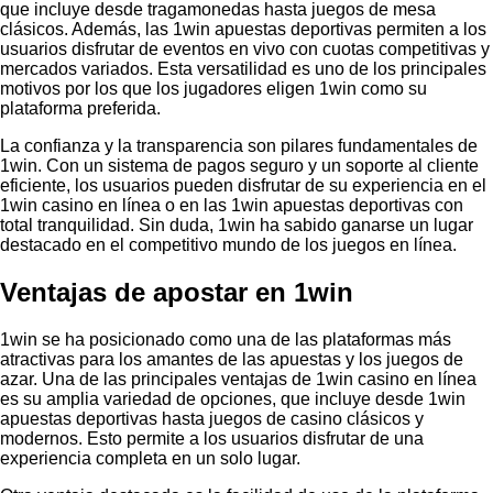
que incluye desde tragamonedas hasta juegos de mesa
clásicos. Además, las 1win apuestas deportivas permiten a los
usuarios disfrutar de eventos en vivo con cuotas competitivas y
mercados variados. Esta versatilidad es uno de los principales
motivos por los que los jugadores eligen 1win como su
plataforma preferida.
La confianza y la transparencia son pilares fundamentales de
1win. Con un sistema de pagos seguro y un soporte al cliente
eficiente, los usuarios pueden disfrutar de su experiencia en el
1win casino en línea o en las 1win apuestas deportivas con
total tranquilidad. Sin duda, 1win ha sabido ganarse un lugar
destacado en el competitivo mundo de los juegos en línea.
Ventajas de apostar en 1win
1win se ha posicionado como una de las plataformas más
atractivas para los amantes de las apuestas y los juegos de
azar. Una de las principales ventajas de 1win casino en línea
es su amplia variedad de opciones, que incluye desde 1win
apuestas deportivas hasta juegos de casino clásicos y
modernos. Esto permite a los usuarios disfrutar de una
experiencia completa en un solo lugar.