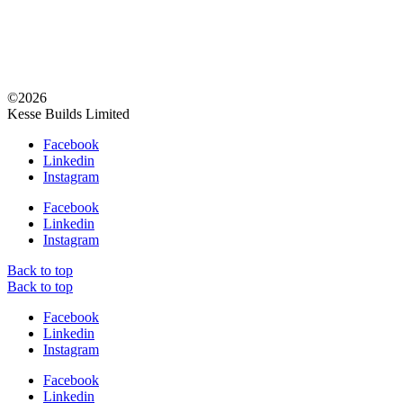
©2026
Kesse Builds Limited
Facebook
Linkedin
Instagram
Facebook
Linkedin
Instagram
Back to top
Back to top
Facebook
Linkedin
Instagram
Facebook
Linkedin