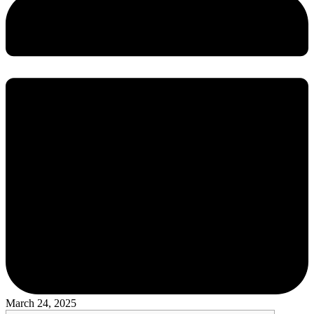
March 24, 2025