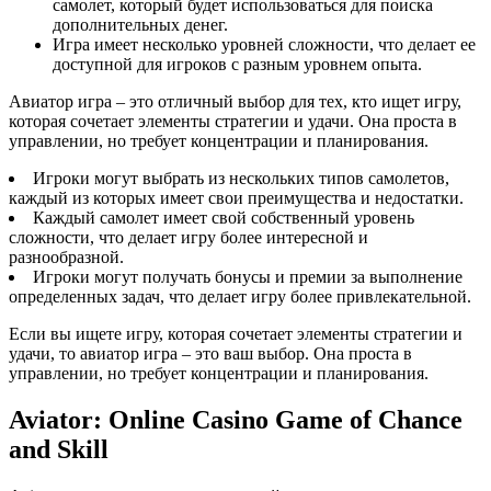
самолет, который будет использоваться для поиска
дополнительных денег.
Игра имеет несколько уровней сложности, что делает ее
доступной для игроков с разным уровнем опыта.
Авиатор игра – это отличный выбор для тех, кто ищет игру,
которая сочетает элементы стратегии и удачи. Она проста в
управлении, но требует концентрации и планирования.
Игроки могут выбрать из нескольких типов самолетов,
каждый из которых имеет свои преимущества и недостатки.
Каждый самолет имеет свой собственный уровень
сложности, что делает игру более интересной и
разнообразной.
Игроки могут получать бонусы и премии за выполнение
определенных задач, что делает игру более привлекательной.
Если вы ищете игру, которая сочетает элементы стратегии и
удачи, то авиатор игра – это ваш выбор. Она проста в
управлении, но требует концентрации и планирования.
Aviator: Online Casino Game of Chance
and Skill