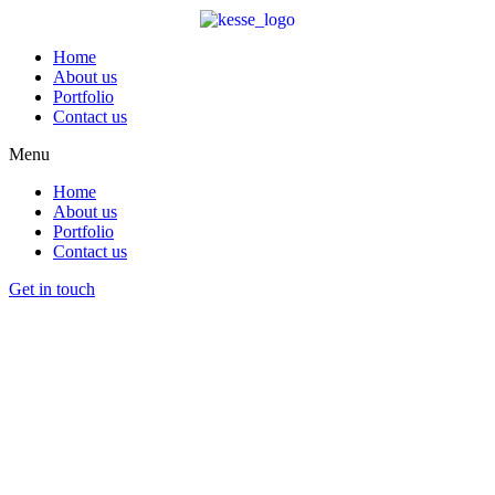
Home
About us
Portfolio
Contact us
Menu
Home
About us
Portfolio
Contact us
Get in touch