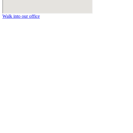
Walk into our office