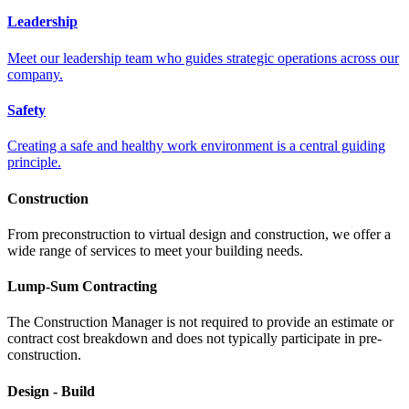
Leadership
Meet our leadership team who guides strategic operations across our
company.
Safety
Creating a safe and healthy work environment is a central guiding
principle.
Construction
From preconstruction to virtual design and construction, we offer a
wide range of services to meet your building needs.
Lump-Sum Contracting
The Construction Manager is not required to provide an estimate or
contract cost breakdown and does not typically participate in pre-
construction.
Design - Build