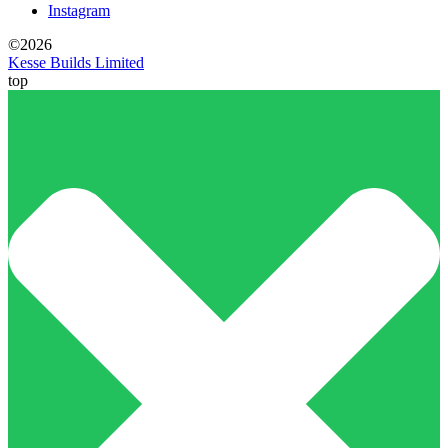
Instagram
©2026
Kesse Builds Limited
top