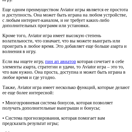
Еще одним преимуществом Aviator игры является ее простота
и доступность. Она может быть играна на любом устройстве,
с любым интернет-каналом, и не требует каких-либо
дополнительных программ или установки.
Кроме того, Aviator игра имеет высокую степень
волатильности, что означает, что вы можете выиграть или
проиграть в любое время. Это добавляет еще больше азарта и
волнения в игру.
Если вы ищете игру,
пин ап авиатор
которая сочетает в себе
элементы азарта, стратегии и удачи, то Aviator игра – это то,
что вам нужно. Она проста, доступна и может быть играна в
любое время и где угодно.
Также, Aviator игра имеет несколько функций, которые делают
ее еще более интересной:
• Многоуровневая система бонусов, которая позволяет
получать дополнительные выигрыши и бонусы;
• Система прогнозирования, которая помогает вам
предсказать результат игры;