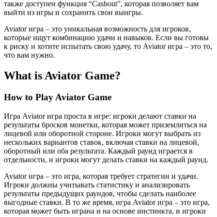
также доступен функция “Cashout”, которая позволяет вам
выйти из игры и сохранить свои выигры.
Aviator игра – это уникальная возможность для игроков,
которые ищут комбинацию удачи и навыков. Если вы готовы
к риску и хотите испытать свою удачу, то Aviator игра – это то,
что вам нужно.
What is Aviator Game?
How to Play Aviator Game
Игра Aviator игра проста в игре: игроки делают ставки на
результаты бросков монетки, которая может приземлиться на
лицевой или оборотной стороне. Игроки могут выбрать из
нескольких вариантов ставок, включая ставки на лицевой,
оборотный или оба результата. Каждый раунд играется в
отдельности, и игроки могут делать ставки на каждый раунд.
Aviator игра – это игра, которая требует стратегии и удачи.
Игроки должны учитывать статистику и анализировать
результаты предыдущих раундов, чтобы сделать наиболее
выгодные ставки. В то же время, игра Aviator игра – это игра,
которая может быть играна и на основе инстинкта, и игроки