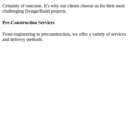
Certainty of outcome. It’s why our clients choose us for their most
challenging Design/Build projects.
Pre-Construction Services
From engineering to preconstruction, we offer a variety of services
and delivery methods.