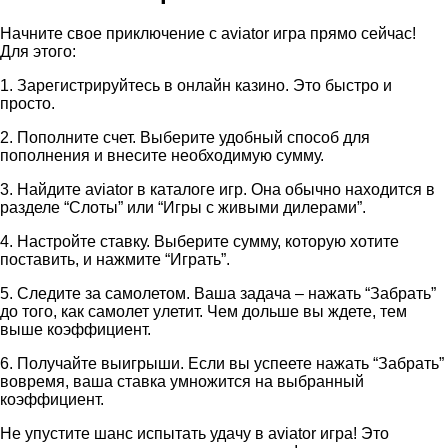
Начните свое приключение с aviator игра прямо сейчас!
Для этого:
1. Зарегистрируйтесь в онлайн казино. Это быстро и
просто.
2. Пополните счет. Выберите удобный способ для
пополнения и внесите необходимую сумму.
3. Найдите aviator в каталоге игр. Она обычно находится в
разделе “Слоты” или “Игры с живыми дилерами”.
4. Настройте ставку. Выберите сумму, которую хотите
поставить, и нажмите “Играть”.
5. Следите за самолетом. Ваша задача – нажать “Забрать”
до того, как самолет улетит. Чем дольше вы ждете, тем
выше коэффициент.
6. Получайте выигрыши. Если вы успеете нажать “Забрать”
вовремя, ваша ставка умножится на выбранный
коэффициент.
Не упустите шанс испытать удачу в aviator игра! Это