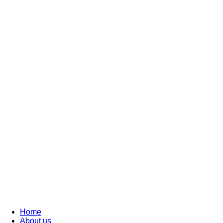
Home
About us