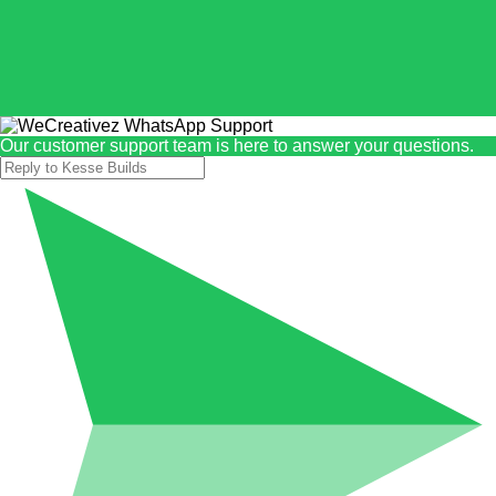
Our customer support team is here to answer your questions.