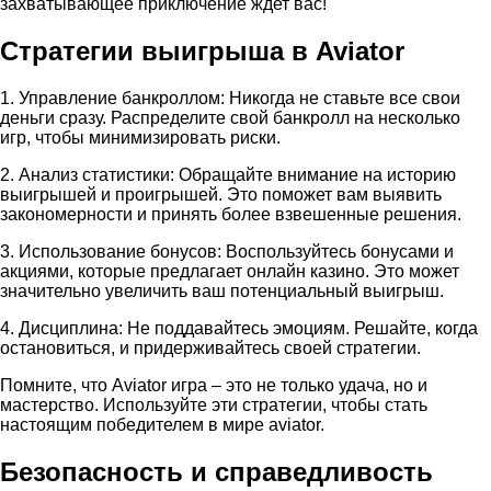
захватывающее приключение ждет вас!
Стратегии выигрыша в Aviator
1. Управление банкроллом: Никогда не ставьте все свои
деньги сразу. Распределите свой банкролл на несколько
игр, чтобы минимизировать риски.
2. Анализ статистики: Обращайте внимание на историю
выигрышей и проигрышей. Это поможет вам выявить
закономерности и принять более взвешенные решения.
3. Использование бонусов: Воспользуйтесь бонусами и
акциями, которые предлагает онлайн казино. Это может
значительно увеличить ваш потенциальный выигрыш.
4. Дисциплина: Не поддавайтесь эмоциям. Решайте, когда
остановиться, и придерживайтесь своей стратегии.
Помните, что Aviator игра – это не только удача, но и
мастерство. Используйте эти стратегии, чтобы стать
настоящим победителем в мире aviator.
Безопасность и справедливость