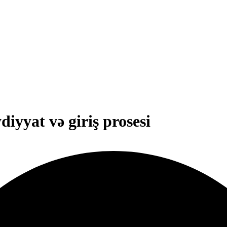
yyat və giriş prosesi