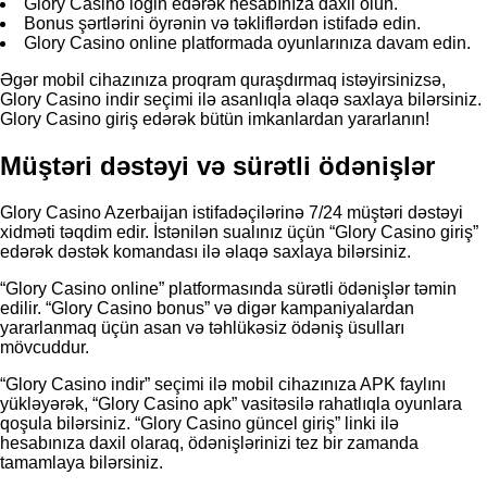
Glory Casino login edərək hesabınıza daxil olun.
Bonus şərtlərini öyrənin və təkliflərdən istifadə edin.
Glory Casino online platformada oyunlarınıza davam edin.
Əgər mobil cihazınıza proqram quraşdırmaq istəyirsinizsə,
Glory Casino indir seçimi ilə asanlıqla əlaqə saxlaya bilərsiniz.
Glory Casino giriş edərək bütün imkanlardan yararlanın!
Müştəri dəstəyi və sürətli ödənişlər
Glory Casino Azerbaijan istifadəçilərinə 7/24 müştəri dəstəyi
xidməti təqdim edir. İstənilən sualınız üçün “Glory Casino giriş”
edərək dəstək komandası ilə əlaqə saxlaya bilərsiniz.
“Glory Casino online” platformasında sürətli ödənişlər təmin
edilir. “Glory Casino bonus” və digər kampaniyalardan
yararlanmaq üçün asan və təhlükəsiz ödəniş üsulları
mövcuddur.
“Glory Casino indir” seçimi ilə mobil cihazınıza APK faylını
yükləyərək, “Glory Casino apk” vasitəsilə rahatlıqla oyunlara
qoşula bilərsiniz. “Glory Casino güncel giriş” linki ilə
hesabınıza daxil olaraq, ödənişlərinizi tez bir zamanda
tamamlaya bilərsiniz.