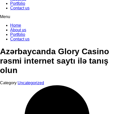
Portfolio
Contact us
Menu
Home
About us
Portfolio
Contact us
Azərbaycanda Glory Casino
rəsmi internet saytı ilə tanış
olun
Category
Uncategorized