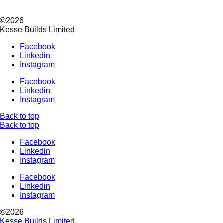
©2026
Kesse Builds Limited
Facebook
Linkedin
Instagram
Facebook
Linkedin
Instagram
Back to top
Back to top
Facebook
Linkedin
Instagram
Facebook
Linkedin
Instagram
©2026
Kesse Builds Limited