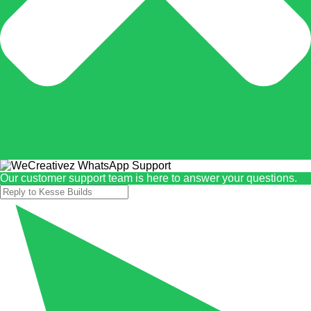
Our customer support team is here to answer your questions.