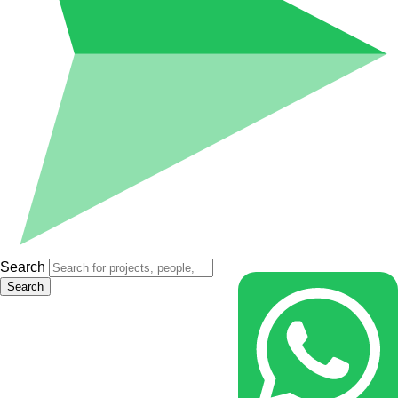
Search
Search