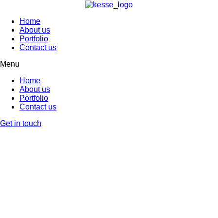
Home
About us
Portfolio
Contact us
Menu
Home
About us
Portfolio
Contact us
Get in touch