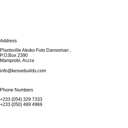
Address
Plantsville Akoko Foto Dansoman ,
P.O.Box 2390
Mamprobi, Accra
info@kessebuilds.com
Phone Numbers
+233 (054) 329 7333
+233 (050) 469 4969