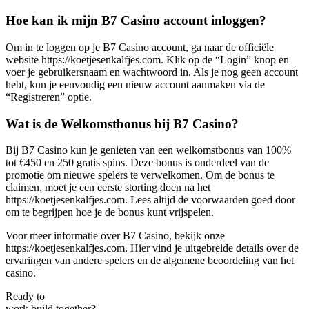
Hoe kan ik mijn B7 Casino account inloggen?
Om in te loggen op je B7 Casino account, ga naar de officiële
website https://koetjesenkalfjes.com. Klik op de “Login” knop en
voer je gebruikersnaam en wachtwoord in. Als je nog geen account
hebt, kun je eenvoudig een nieuw account aanmaken via de
“Registreren” optie.
Wat is de Welkomstbonus bij B7 Casino?
Bij B7 Casino kun je genieten van een welkomstbonus van 100%
tot €450 en 250 gratis spins. Deze bonus is onderdeel van de
promotie om nieuwe spelers te verwelkomen. Om de bonus te
claimen, moet je een eerste storting doen na het
https://koetjesenkalfjes.com. Lees altijd de voorwaarden goed door
om te begrijpen hoe je de bonus kunt vrijspelen.
Voor meer informatie over B7 Casino, bekijk onze
https://koetjesenkalfjes.com. Hier vind je uitgebreide details over de
ervaringen van andere spelers en de algemene beoordeling van het
casino.
Ready to
work
build
together?