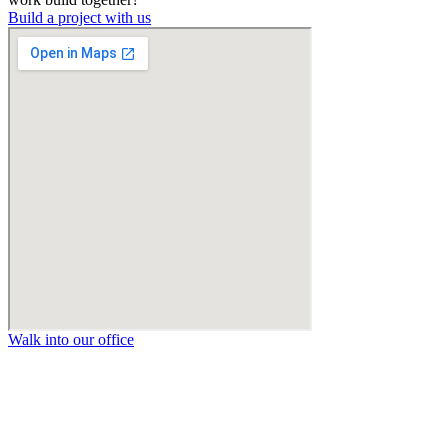
Build a project with us
Walk into our office