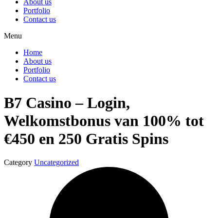
About us
Portfolio
Contact us
Menu
Home
About us
Portfolio
Contact us
B7 Casino – Login,
Welkomstbonus van 100% tot
€450 en 250 Gratis Spins
Category
Uncategorized