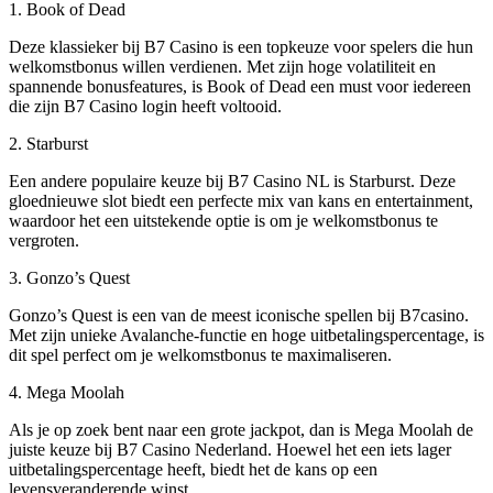
1. Book of Dead
Deze klassieker bij B7 Casino is een topkeuze voor spelers die hun
welkomstbonus willen verdienen. Met zijn hoge volatiliteit en
spannende bonusfeatures, is Book of Dead een must voor iedereen
die zijn B7 Casino login heeft voltooid.
2. Starburst
Een andere populaire keuze bij B7 Casino NL is Starburst. Deze
gloednieuwe slot biedt een perfecte mix van kans en entertainment,
waardoor het een uitstekende optie is om je welkomstbonus te
vergroten.
3. Gonzo’s Quest
Gonzo’s Quest is een van de meest iconische spellen bij B7casino.
Met zijn unieke Avalanche-functie en hoge uitbetalingspercentage, is
dit spel perfect om je welkomstbonus te maximaliseren.
4. Mega Moolah
Als je op zoek bent naar een grote jackpot, dan is Mega Moolah de
juiste keuze bij B7 Casino Nederland. Hoewel het een iets lager
uitbetalingspercentage heeft, biedt het de kans op een
levensveranderende winst.