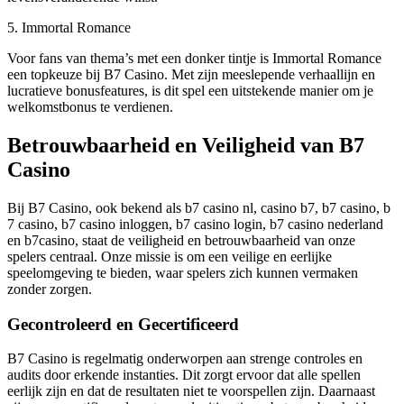
5. Immortal Romance
Voor fans van thema’s met een donker tintje is Immortal Romance
een topkeuze bij B7 Casino. Met zijn meeslepende verhaallijn en
lucratieve bonusfeatures, is dit spel een uitstekende manier om je
welkomstbonus te verdienen.
Betrouwbaarheid en Veiligheid van B7
Casino
Bij B7 Casino, ook bekend als b7 casino nl, casino b7, b7 casino, b
7 casino, b7 casino inloggen, b7 casino login, b7 casino nederland
en b7casino, staat de veiligheid en betrouwbaarheid van onze
spelers centraal. Onze missie is om een ​​veilige en eerlijke
speelomgeving te bieden, waar spelers zich kunnen vermaken
zonder zorgen.
Gecontroleerd en Gecertificeerd
B7 Casino is regelmatig onderworpen aan strenge controles en
audits door erkende instanties. Dit zorgt ervoor dat alle spellen
eerlijk zijn en dat de resultaten niet te voorspellen zijn. Daarnaast