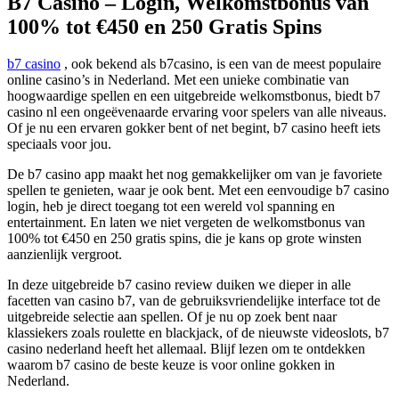
B7 Casino – Login, Welkomstbonus van
100% tot €450 en 250 Gratis Spins
b7 casino
, ook bekend als b7casino, is een van de meest populaire
online casino’s in Nederland. Met een unieke combinatie van
hoogwaardige spellen en een uitgebreide welkomstbonus, biedt b7
casino nl een ongeëvenaarde ervaring voor spelers van alle niveaus.
Of je nu een ervaren gokker bent of net begint, b7 casino heeft iets
speciaals voor jou.
De b7 casino app maakt het nog gemakkelijker om van je favoriete
spellen te genieten, waar je ook bent. Met een eenvoudige b7 casino
login, heb je direct toegang tot een wereld vol spanning en
entertainment. En laten we niet vergeten de welkomstbonus van
100% tot €450 en 250 gratis spins, die je kans op grote winsten
aanzienlijk vergroot.
In deze uitgebreide b7 casino review duiken we dieper in alle
facetten van casino b7, van de gebruiksvriendelijke interface tot de
uitgebreide selectie aan spellen. Of je nu op zoek bent naar
klassiekers zoals roulette en blackjack, of de nieuwste videoslots, b7
casino nederland heeft het allemaal. Blijf lezen om te ontdekken
waarom b7 casino de beste keuze is voor online gokken in
Nederland.