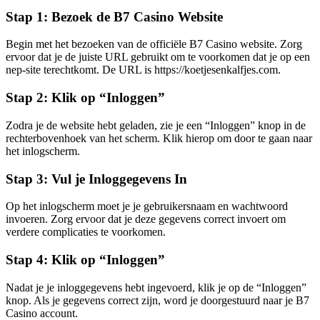
Stap 1: Bezoek de B7 Casino Website
Begin met het bezoeken van de officiële B7 Casino website. Zorg
ervoor dat je de juiste URL gebruikt om te voorkomen dat je op een
nep-site terechtkomt. De URL is https://koetjesenkalfjes.com.
Stap 2: Klik op “Inloggen”
Zodra je de website hebt geladen, zie je een “Inloggen” knop in de
rechterbovenhoek van het scherm. Klik hierop om door te gaan naar
het inlogscherm.
Stap 3: Vul je Inloggegevens In
Op het inlogscherm moet je je gebruikersnaam en wachtwoord
invoeren. Zorg ervoor dat je deze gegevens correct invoert om
verdere complicaties te voorkomen.
Stap 4: Klik op “Inloggen”
Nadat je je inloggegevens hebt ingevoerd, klik je op de “Inloggen”
knop. Als je gegevens correct zijn, word je doorgestuurd naar je B7
Casino account.