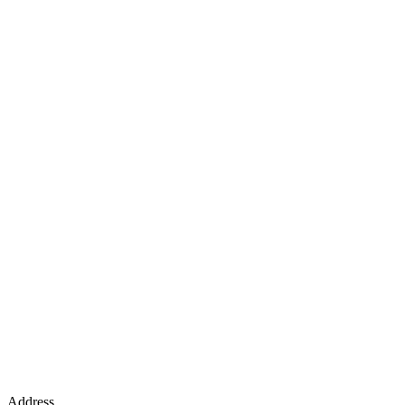
Address