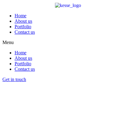
Home
About us
Portfolio
Contact us
Menu
Home
About us
Portfolio
Contact us
Get in touch