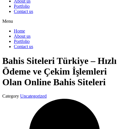
About us
Portfolio
Contact us
Menu
Home
About us
Portfolio
Contact us
Bahis Siteleri Türkiye – Hızlı
Ödeme ve Çekim İşlemleri
Olan Online Bahis Siteleri
Category
Uncategorized