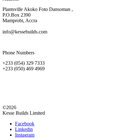
Plantsville Akoko Foto Dansoman ,
P.O.Box 2390
Mamprobi, Accra
info@kessebuilds.com
Phone Numbers
+233 (054) 329 7333
+233 (050) 469 4969
©2026
Kesse Builds Limited
Facebook
Linkedin
Instagram