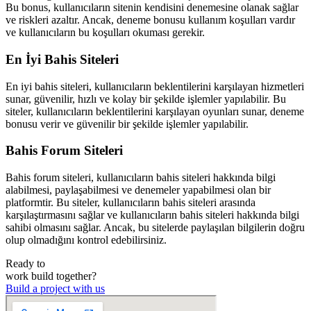
Bu bonus, kullanıcıların sitenin kendisini denemesine olanak sağlar
ve riskleri azaltır. Ancak, deneme bonusu kullanım koşulları vardır
ve kullanıcıların bu koşulları okuması gerekir.
En İyi Bahis Siteleri
En iyi bahis siteleri, kullanıcıların beklentilerini karşılayan hizmetleri
sunar, güvenilir, hızlı ve kolay bir şekilde işlemler yapılabilir. Bu
siteler, kullanıcıların beklentilerini karşılayan oyunları sunar, deneme
bonusu verir ve güvenilir bir şekilde işlemler yapılabilir.
Bahis Forum Siteleri
Bahis forum siteleri, kullanıcıların bahis siteleri hakkında bilgi
alabilmesi, paylaşabilmesi ve denemeler yapabilmesi olan bir
platformtir. Bu siteler, kullanıcıların bahis siteleri arasında
karşılaştırmasını sağlar ve kullanıcıların bahis siteleri hakkında bilgi
sahibi olmasını sağlar. Ancak, bu sitelerde paylaşılan bilgilerin doğru
olup olmadığını kontrol edebilirsiniz.
Ready to
work
build
together?
Build a project with us