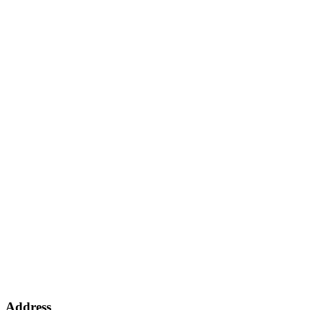
Address