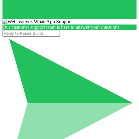
Our customer support team is here to answer your questions.