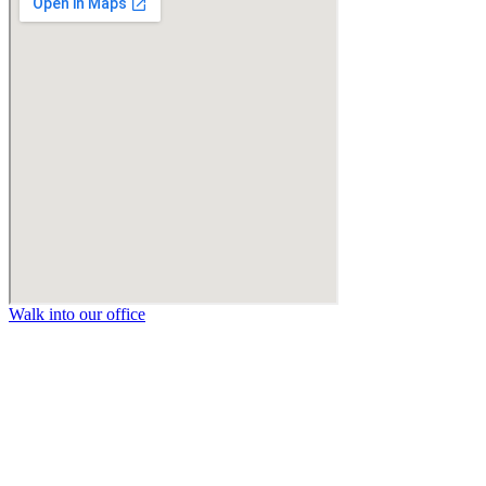
Walk into our office