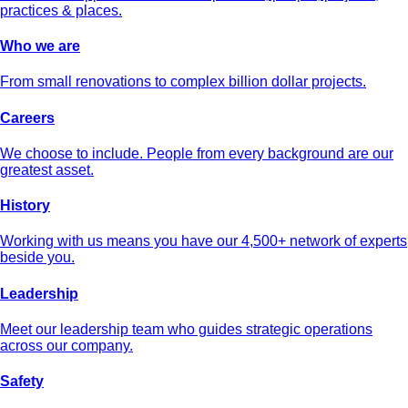
practices & places.
Who we are
From small renovations to complex billion dollar projects.
Careers
We choose to include. People from every background are our
greatest asset.
History
Working with us means you have our 4,500+ network of experts
beside you.
Leadership
Meet our leadership team who guides strategic operations
across our company.
Safety