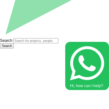
Search
Search
Hi, how can I help?