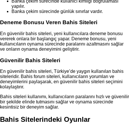
Banka çekim sürecinde kullanıcı kimliği doğrulaması
yapılır.
Banka çekim sürecinde günlük sınırlar vardır.
Deneme Bonusu Veren Bahis Siteleri
En güvenilir bahis siteleri, yeni kullanıcılara deneme bonusu
vererek onlara bir başlangıç yapar. Deneme bonusu, yeni
kullanıcıların oynama sürecinde paralarını azaltmasını sağlar
ve onların oynama deneyimini geliştirir.
Güvenilir Bahis Siteleri
En güvenilir bahis siteleri, Türkiye’de yaygın kullanılan bahis
siteleridir. Bahis forum siteleri, kullanıcıların yorumları ve
deneyimlerini paylaşarak, en güvenilir bahis siteleri seçimini
kolaylaştırır.
Bahis siteleri kullanımı, kullanıcıların paralarını hızlı ve güvenilir
bir şekilde elinde tutmasını sağlar ve oynama sürecinde
kesintisiz bir deneyim sağlar.
Bahis Sitelerindeki Oyunlar