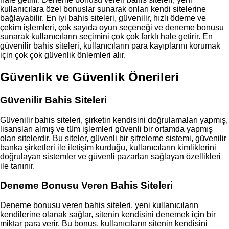
kullanıcılara özel bonuslar sunarak onları kendi sitelerine
bağlayabilir. En iyi bahis siteleri, güvenilir, hızlı ödeme ve
çekim işlemleri, çok sayıda oyun seçeneği ve deneme bonusu
sunarak kullanıcıların seçimini çok çok farklı hale getirir. En
güvenilir bahis siteleri, kullanıcıların para kayıplarını korumak
için çok çok güvenlik önlemleri alır.
Güvenlik ve Güvenlik Önerileri
Güvenilir Bahis Siteleri
Güvenilir bahis siteleri, şirketin kendisini doğrulamaları yapmış,
lisansları almış ve tüm işlemleri güvenli bir ortamda yapmış
olan sitelerdir. Bu siteler, güvenli bir şifreleme sistemi, güvenilir
banka şirketleri ile iletişim kurduğu, kullanıcıların kimliklerini
doğrulayan sistemler ve güvenli pazarları sağlayan özellikleri
ile tanınır.
Deneme Bonusu Veren Bahis Siteleri
Deneme bonusu veren bahis siteleri, yeni kullanıcıların
kendilerine olanak sağlar, sitenin kendisini denemek için bir
miktar para verir. Bu bonus, kullanıcıların sitenin kendisini