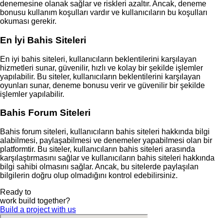
denemesine olanak sağlar ve riskleri azaltır. Ancak, deneme
bonusu kullanım koşulları vardır ve kullanıcıların bu koşulları
okuması gerekir.
En İyi Bahis Siteleri
En iyi bahis siteleri, kullanıcıların beklentilerini karşılayan
hizmetleri sunar, güvenilir, hızlı ve kolay bir şekilde işlemler
yapılabilir. Bu siteler, kullanıcıların beklentilerini karşılayan
oyunları sunar, deneme bonusu verir ve güvenilir bir şekilde
işlemler yapılabilir.
Bahis Forum Siteleri
Bahis forum siteleri, kullanıcıların bahis siteleri hakkında bilgi
alabilmesi, paylaşabilmesi ve denemeler yapabilmesi olan bir
platformtir. Bu siteler, kullanıcıların bahis siteleri arasında
karşılaştırmasını sağlar ve kullanıcıların bahis siteleri hakkında
bilgi sahibi olmasını sağlar. Ancak, bu sitelerde paylaşılan
bilgilerin doğru olup olmadığını kontrol edebilirsiniz.
Ready to
work
build
together?
Build a project with us