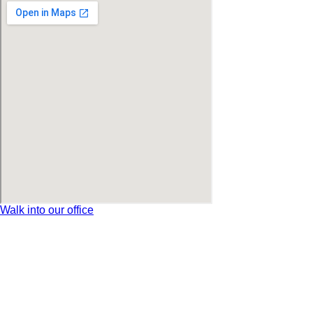
Walk into our office