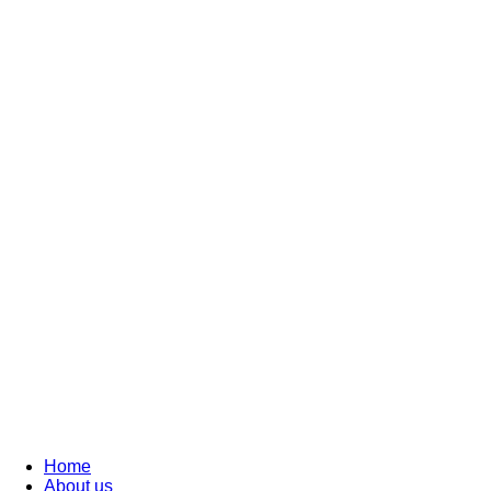
Home
About us