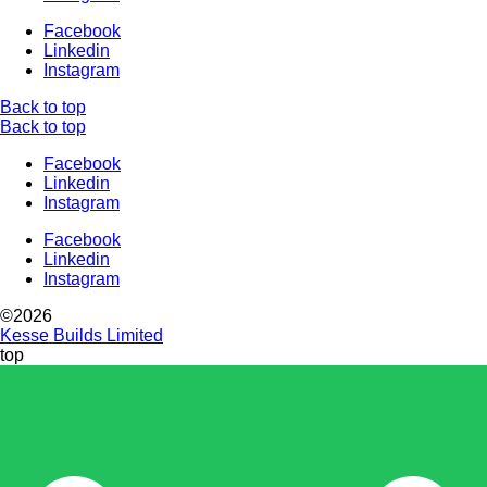
Facebook
Linkedin
Instagram
Back to top
Back to top
Facebook
Linkedin
Instagram
Facebook
Linkedin
Instagram
©2026
Kesse Builds Limited
top