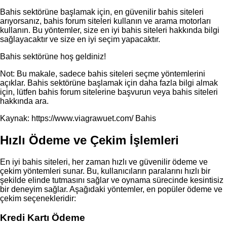
Bahis sektörüne başlamak için, en güvenilir bahis siteleri
arıyorsanız, bahis forum siteleri kullanın ve arama motorları
kullanın. Bu yöntemler, size en iyi bahis siteleri hakkında bilgi
sağlayacaktır ve size en iyi seçim yapacaktır.
Bahis sektörüne hoş geldiniz!
Not: Bu makale, sadece bahis siteleri seçme yöntemlerini
açıklar. Bahis sektörüne başlamak için daha fazla bilgi almak
için, lütfen bahis forum sitelerine başvurun veya bahis siteleri
hakkında ara.
Kaynak: https://www.viagrawuet.com/ Bahis
Hızlı Ödeme ve Çekim İşlemleri
En iyi bahis siteleri, her zaman hızlı ve güvenilir ödeme ve
çekim yöntemleri sunar. Bu, kullanıcıların paralarını hızlı bir
şekilde elinde tutmasını sağlar ve oynama sürecinde kesintisiz
bir deneyim sağlar. Aşağıdaki yöntemler, en popüler ödeme ve
çekim seçenekleridir:
Kredi Kartı Ödeme