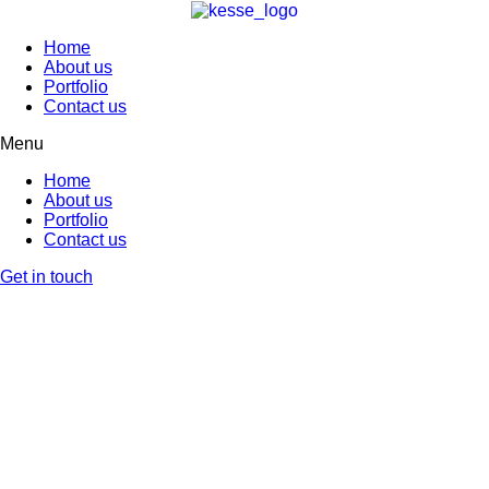
Home
About us
Portfolio
Contact us
Menu
Home
About us
Portfolio
Contact us
Get in touch