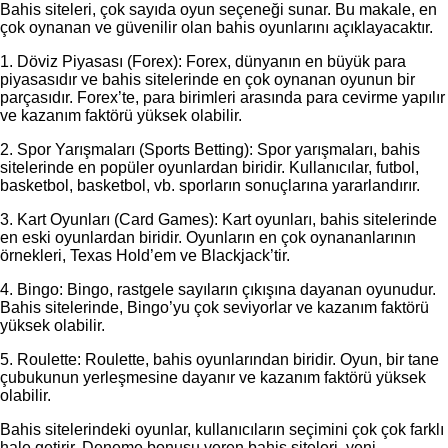
Bahis siteleri, çok sayıda oyun seçeneği sunar. Bu makale, en
çok oynanan ve güvenilir olan bahis oyunlarını açıklayacaktır.
1. Döviz Piyasası (Forex): Forex, dünyanın en büyük para
piyasasıdır ve bahis sitelerinde en çok oynanan oyunun bir
parçasıdır. Forex’te, para birimleri arasında para cevirme yapılır
ve kazanım faktörü yüksek olabilir.
2. Spor Yarışmaları (Sports Betting): Spor yarışmaları, bahis
sitelerinde en popüler oyunlardan biridir. Kullanıcılar, futbol,
basketbol, basketbol, vb. sporların sonuçlarına yararlandırır.
3. Kart Oyunları (Card Games): Kart oyunları, bahis sitelerinde
en eski oyunlardan biridir. Oyunların en çok oynananlarının
örnekleri, Texas Hold’em ve Blackjack’tir.
4. Bingo: Bingo, rastgele sayıların çıkışına dayanan oyunudur.
Bahis sitelerinde, Bingo’yu çok seviyorlar ve kazanım faktörü
yüksek olabilir.
5. Roulette: Roulette, bahis oyunlarından biridir. Oyun, bir tane
çubukunun yerleşmesine dayanır ve kazanım faktörü yüksek
olabilir.
Bahis sitelerindeki oyunlar, kullanıcıların seçimini çok çok farklı
hale getirir. Deneme bonusu veren bahis siteleri, yeni