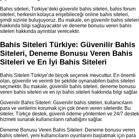
Bahis siteleri, Türkiye’deki güvenilir bahis siteleri, bahis forum
siteleri, herkesin kolayca erişebileceği online bahis siteleri,
şimdi sizinle buluşuyoruz. Bu makale, en güvenilir bahis siteleri
hakkında bilgi sağlayacaktır ve deneme bonusu veren bahis
siteleri hakkında ayrıntılar verecektir.
Bahis Siteleri Türkiye: Güvenilir Bahis
Siteleri, Deneme Bonusu Veren Bahis
Siteleri ve En İyi Bahis Siteleri
Bahis Siteleri Türkiye’de birçok seçenek mevcuttur. En önemli
olan, güvenilir ve verimli bir şekilde oynanabilen bahis siteleri
seçmektir. Bu makale, güvenilir bahis siteleri, deneme bonusu
veren bahis siteleri ve en iyi bahis siteleri hakkında bilgi sağlar.
Güvenilir Bahis Siteleri: Güvenilir bahis siteleri, kullanıcıların
para ve verilerini korumak için çok önem veren sitelerdir. Bu
siteler, Türkçe destek, güvenli ödeme yöntemleri ve 24/7 destek
hizmeti sunarak kullanıcıların rahatlığını sağlar.
Deneme Bonusu Veren Bahis Siteleri: Deneme bonusu veren
bahis siteleri, yeni kullanıcıların oyunlarını başlatmak için para