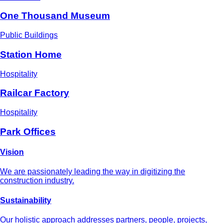
One Thousand Museum
Public Buildings
Station Home
Hospitality
Railcar Factory
Hospitality
Park Offices
Vision
We are passionately leading the way in digitizing the
construction industry.
Sustainability
Our holistic approach addresses partners, people, projects,