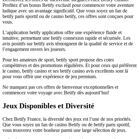
Profitez d’un bonus Betify exclusif pour commencer votre aventure
ludique avec un avantage significatif. Que vous soyez un fan de
betify paris sportif ou de casino betify, ces offres sont conçues pour
vous.
L’application betify application offre une expérience fluide et
intuitive, permettant une betify connexion rapide et sécurisée. Les
avis positifs sur betify avis témoignent de la qualité de service et de
l’engagement envers les joueurs.
Pour les amateurs de sport, betify sport propose des cotes
compétitives et des promotions régulières. Et pour ceux qui préfèrent
le casino, betify casino et ses betify casino avis excellents sont là
pour vous offrir une expérience de jeu premium.
Ne manquez pas ces offres de bienvenue exceptionnelles et
commencez votre voyage avec Betify dès aujourd’hui!
Jeux Disponibles et Diversité
Chez Betify France, la diversité des jeux est l’une de nos priorités.
Que vous soyez un fan de casino Betify ou de betify paris sportif,
vous trouverez votre bonheur parmi une large sélection de jeux.