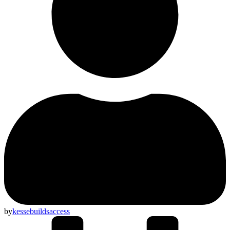
by
kessebuildsaccess