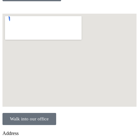
Walk into our office
Address