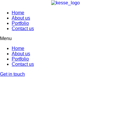
Home
About us
Portfolio
Contact us
Menu
Home
About us
Portfolio
Contact us
Get in touch