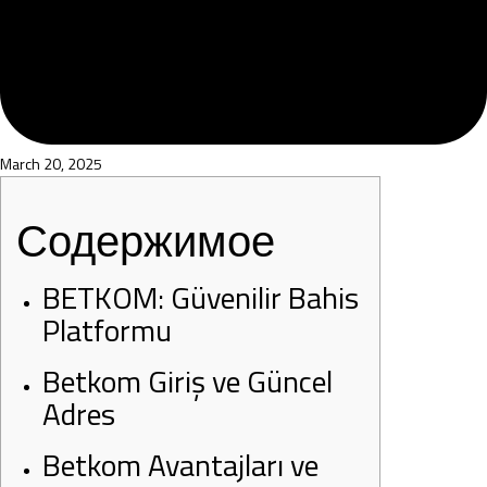
March 20, 2025
Содержимое
BETKOM: Güvenilir Bahis
Platformu
Betkom Giriş ve Güncel
Adres
Betkom Avantajları ve