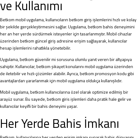
ve Kullanımı
Betkom mobil uygulama, kullanıcıların betkom giriş işlemlerini hızlı ve kolay
bir şekilde gerçekleştirmesini sağlar. Uygulama, betkom bahis deneyimini
her an her yerde sürdürmek isteyenler için tasarlanmıştır. Mobil cihazlar
üzerinden betkom güncel giriş adresine erişim sağlayarak, kullanıcılar
hesap işlemlerini rahatlıkla yönetebilir.
Uygulama, betkom güvenilir mi sorusuna olumlu yanıt veren bir altyapıya
sahiptir. Kullanıcılar, betkom şikayet konularını mobil uygulama üzerinden
de iletebilir ve hızlı çözümler alabilir. Ayrıca, betkom promosyon kodu gibi
avantajlardan yararlanmak için mobil uygulama oldukça kullanışlıdır.
Mobil uygulama, betkom kullanıcılarına özel olarak optimize edilmiş bir
arayüz sunar. Bu sayede, betkom giris işlemleri daha pratik hale gelir ve
kullanıcılar keyifli bir bahis deneyimi yaşar.
Her Yerde Bahis İmkanı
Betkom, kullanıcılarına her yerden erişim imkanı sunarak bahis dünyasını