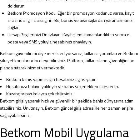
doldurun.
Betkom Promosyon Kodu: Eğer bir promosyon kodunuz varsa, kayıt
sırasında ilgili alana girin. Bu, bonus ve avantajlardan yararlanmanızı
sağlar.
Hesap Bilgilerinizi Onaylayın: Kayıt işlemi tamamlandıktan sonra e-
posta veya SMS yoluyla hesabınızı onaylayın.
Betkom güvenilir mi diye merak ediyorsanız, kullanıcı yorumları ve Betkom
şikayet konularını inceleyebilirsiniz. Platform, kullanıcıların güvenliğini ön
planda tutarak hizmet vermektedir.
Betkom bahis yapmak için hesabınıza giriş yapın.
Hesabınıza bakiye yükleyin ve bahis seçeneklerini keşfedin.
Kazançlarınızı kolayca çekebilirsiniz.
Betkom girişi yaparak hızlı ve güvenilir bir şekilde bahis dünyasına adım
atabilirsiniz. Unutmayın, Betkom güncel giriş adresi ile her zaman erişim
sağlayabilirsiniz.
Betkom Mobil Uygulama