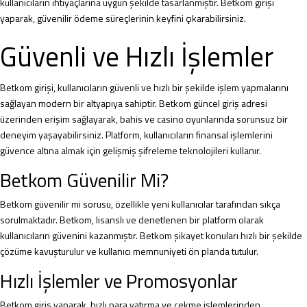
kullanıcıların ihtiyaçlarına uygun şekilde tasarlanmıştır. Betkom girişi
yaparak, güvenilir ödeme süreçlerinin keyfini çıkarabilirsiniz.
Güvenli ve Hızlı İşlemler
Betkom girişi, kullanıcıların güvenli ve hızlı bir şekilde işlem yapmalarını
sağlayan modern bir altyapıya sahiptir. Betkom güncel giriş adresi
üzerinden erişim sağlayarak, bahis ve casino oyunlarında sorunsuz bir
deneyim yaşayabilirsiniz. Platform, kullanıcıların finansal işlemlerini
güvence altına almak için gelişmiş şifreleme teknolojileri kullanır.
Betkom Güvenilir Mi?
Betkom güvenilir mi sorusu, özellikle yeni kullanıcılar tarafından sıkça
sorulmaktadır. Betkom, lisanslı ve denetlenen bir platform olarak
kullanıcıların güvenini kazanmıştır. Betkom şikayet konuları hızlı bir şekilde
çözüme kavuşturulur ve kullanıcı memnuniyeti ön planda tutulur.
Hızlı İşlemler ve Promosyonlar
Betkom giris yaparak, hızlı para yatırma ve çekme işlemlerinden