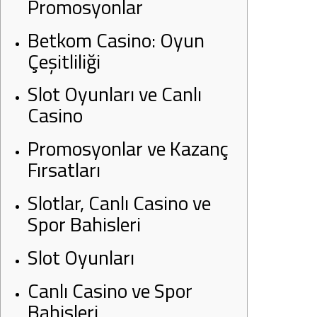
Promosyonlar
Betkom Casino: Oyun
Çeşitliliği
Slot Oyunları ve Canlı
Casino
Promosyonlar ve Kazanç
Fırsatları
Slotlar, Canlı Casino ve
Spor Bahisleri
Slot Oyunları
Canlı Casino ve Spor
Bahisleri