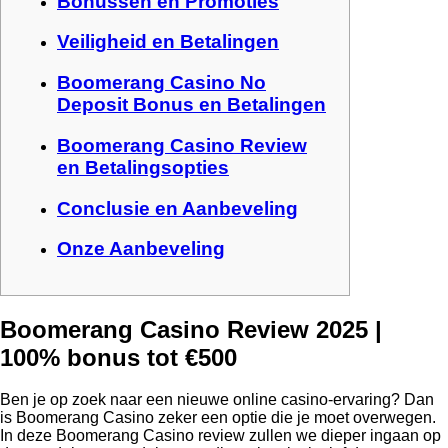
Bonussen en Promoties
Veiligheid en Betalingen
Boomerang Casino No
Deposit Bonus en Betalingen
Boomerang Casino Review
en Betalingsopties
Conclusie en Aanbeveling
Onze Aanbeveling
Boomerang Casino Review 2025 |
100% bonus tot €500
Ben je op zoek naar een nieuwe online casino-ervaring? Dan
is Boomerang Casino zeker een optie die je moet overwegen.
In deze Boomerang Casino review zullen we dieper ingaan op