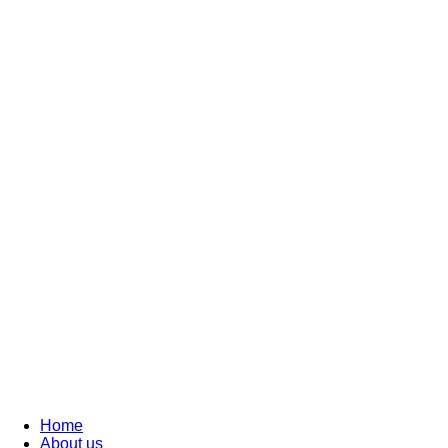
Home
About us