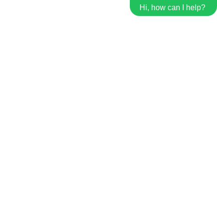
Hi, how can I help?