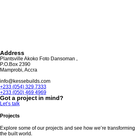
Address
Plantsville Akoko Foto Dansoman ,
P.O.Box 2390
Mamprobi, Accra
info@kessebuilds.com
+233 (054) 329 7333
+233 (050) 469 4969
Got a project in mind?
Let’s talk
Projects
Explore some of our projects and see how we’re transforming
the built world.