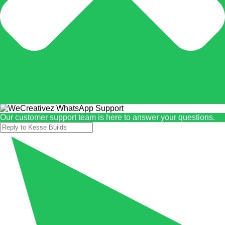
Our customer support team is here to answer your questions.