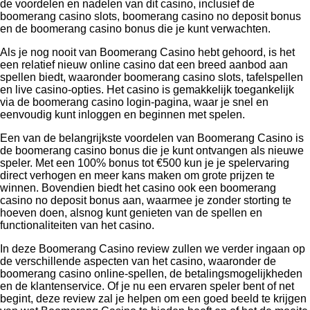
de voordelen en nadelen van dit casino, inclusief de
boomerang casino slots, boomerang casino no deposit bonus
en de boomerang casino bonus die je kunt verwachten.
Als je nog nooit van Boomerang Casino hebt gehoord, is het
een relatief nieuw online casino dat een breed aanbod aan
spellen biedt, waaronder boomerang casino slots, tafelspellen
en live casino-opties. Het casino is gemakkelijk toegankelijk
via de boomerang casino login-pagina, waar je snel en
eenvoudig kunt inloggen en beginnen met spelen.
Een van de belangrijkste voordelen van Boomerang Casino is
de boomerang casino bonus die je kunt ontvangen als nieuwe
speler. Met een 100% bonus tot €500 kun je je spelervaring
direct verhogen en meer kans maken om grote prijzen te
winnen. Bovendien biedt het casino ook een boomerang
casino no deposit bonus aan, waarmee je zonder storting te
hoeven doen, alsnog kunt genieten van de spellen en
functionaliteiten van het casino.
In deze Boomerang Casino review zullen we verder ingaan op
de verschillende aspecten van het casino, waaronder de
boomerang casino online-spellen, de betalingsmogelijkheden
en de klantenservice. Of je nu een ervaren speler bent of net
begint, deze review zal je helpen om een goed beeld te krijgen