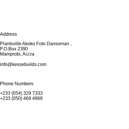
Address
Plantsville Akoko Foto Dansoman ,
P.O.Box 2390
Mamprobi, Accra
info@kessebuilds.com
Phone Numbers
+233 (054) 329 7333
+233 (050) 469 4969