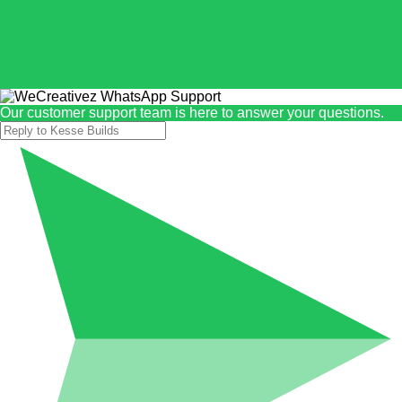
Our customer support team is here to answer your questions.