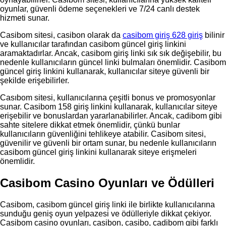
oyunlar, güvenli ödeme seçenekleri ve 7/24 canlı destek
hizmeti sunar.
Casibom sitesi, casibon olarak da
casibom giriş 628 giriş
bilinir
ve kullanıcılar tarafından casibom güncel giriş linkini
aramaktadırlar. Ancak, casibom giriş linki sık sık değişebilir, bu
nedenle kullanıcıların güncel linki bulmaları önemlidir. Casibom
güncel giriş linkini kullanarak, kullanıcılar siteye güvenli bir
şekilde erişebilirler.
Casıbom sitesi, kullanıcılarına çeşitli bonus ve promosyonlar
sunar. Casibom 158 giriş linkini kullanarak, kullanıcılar siteye
erişebilir ve bonuslardan yararlanabilirler. Ancak, cadibom gibi
sahte sitelere dikkat etmek önemlidir, çünkü bunlar
kullanıcıların güvenliğini tehlikeye atabilir. Casibom sitesi,
güvenilir ve güvenli bir ortam sunar, bu nedenle kullanıcıların
casibom güncel giriş linkini kullanarak siteye erişmeleri
önemlidir.
Casibom Casino Oyunları ve Ödülleri
Casibom, casibom güncel giriş linki ile birlikte kullanıcılarına
sunduğu geniş oyun yelpazesi ve ödülleriyle dikkat çekiyor.
Casibom casino oyunları, casibon, casibo, cadibom gibi farklı