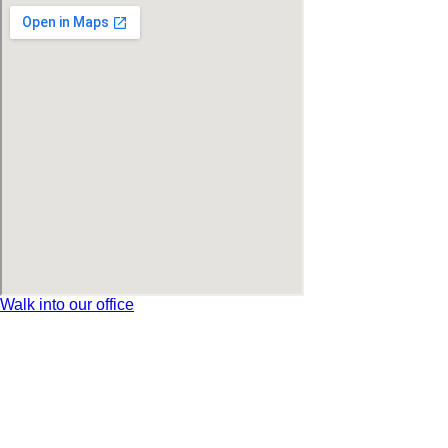
Walk into our office