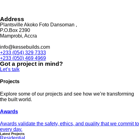
Address
Plantsville Akoko Foto Dansoman ,
P.O.Box 2390
Mamprobi, Accra
info@kessebuilds.com
+233 (054) 329 7333
+233 (050) 469 4969
Got a project in mind?
Let’s talk
Projects
Explore some of our projects and see how we’re transforming
the built world.
Awards
Awards validate the safety, ethics, and quality that we commit to
every day.
Latest Projects
Residential