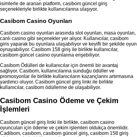
isimlerle de aranan platform, casibom güncel giriş
seçenekleriyle birlikte kullanıcılarına ulaşıyor.
Casibom Casino Oyunları
Casibom casino oyunları arasında slot oyunları, masa oyunları,
canlı casino gibi seçenekler yer alıyor. Kullanıcılar, casibom
giris yaparak bu oyunlara ulaşabiliyor ve keyifli bir şekilde oyun
oynayabiliyor. Casibom 158 giriş ile birlikte kullanıcılar,
casibom güncel casino oyunlarına erişebiliyor.
Casibom Ödülleri de kullanıcılar için önemli bir avantaj
sağlıyor. Casibom, kullanıcılarına sunduğu ödüller ve
promosyonlar ile birlikte kullanıcıların kazançlarını artırmasına
yardımcı oluyor. Casibom güncel giriş linki ile birlikte
kullanıcılar, casibom ödüllerine de ulaşabiliyor.
Casibom Casino Ödeme ve Çekim
İşlemleri
Casibom güncel giriş linki ile birlikte, casibom casino
oyuncuları için ödeme ve çekim işlemleri oldukça önemlidir.
Cadibom, casıbom, casibom güncel giriş, casibom 158 giriş