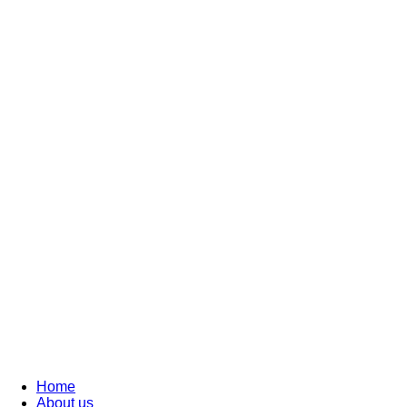
Home
About us