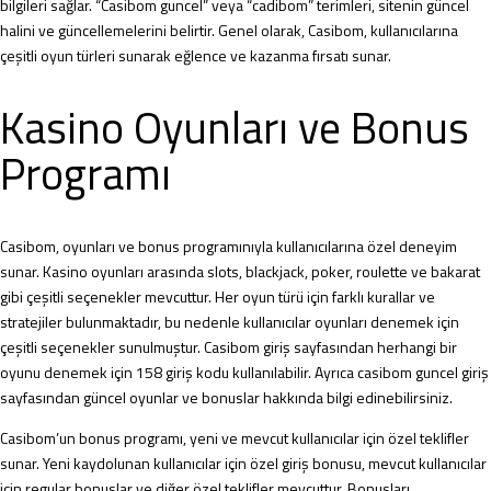
bilgileri sağlar. “Casibom guncel” veya “cadibom” terimleri, sitenin güncel
halini ve güncellemelerini belirtir. Genel olarak, Casibom, kullanıcılarına
çeşitli oyun türleri sunarak eğlence ve kazanma fırsatı sunar.
Kasino Oyunları ve Bonus
Programı
Casibom, oyunları ve bonus programınıyla kullanıcılarına özel deneyim
sunar. Kasino oyunları arasında slots, blackjack, poker, roulette ve bakarat
gibi çeşitli seçenekler mevcuttur. Her oyun türü için farklı kurallar ve
stratejiler bulunmaktadır, bu nedenle kullanıcılar oyunları denemek için
çeşitli seçenekler sunulmuştur. Casibom giriş sayfasından herhangi bir
oyunu denemek için 158 giriş kodu kullanılabilir. Ayrıca casibom guncel giriş
sayfasından güncel oyunlar ve bonuslar hakkında bilgi edinebilirsiniz.
Casibom’un bonus programı, yeni ve mevcut kullanıcılar için özel teklifler
sunar. Yeni kaydolunan kullanıcılar için özel giriş bonusu, mevcut kullanıcılar
için regular bonuslar ve diğer özel teklifler mevcuttur. Bonusları