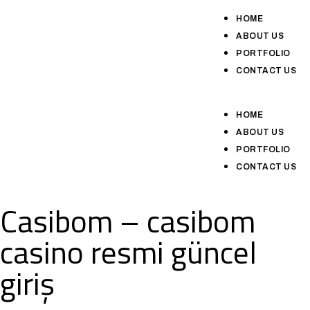
HOME
ABOUT US
PORTFOLIO
CONTACT US
HOME
ABOUT US
PORTFOLIO
CONTACT US
Casibom – casibom
casino resmi güncel
giriş