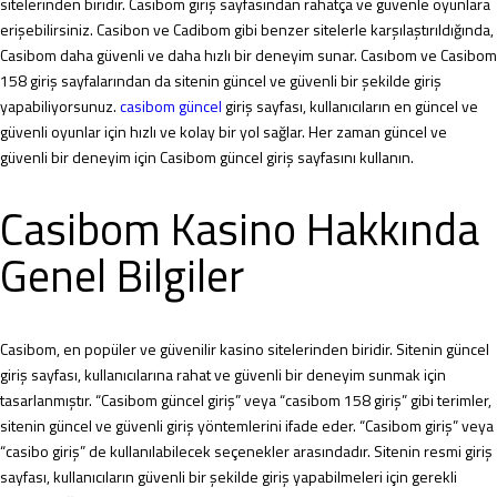
sitelerinden biridir. Casibom giriş sayfasından rahatça ve güvenle oyunlara
erişebilirsiniz. Casibon ve Cadibom gibi benzer sitelerle karşılaştırıldığında,
Casibom daha güvenli ve daha hızlı bir deneyim sunar. Casıbom ve Casibom
158 giriş sayfalarından da sitenin güncel ve güvenli bir şekilde giriş
yapabiliyorsunuz.
casibom güncel
giriş sayfası, kullanıcıların en güncel ve
güvenli oyunlar için hızlı ve kolay bir yol sağlar. Her zaman güncel ve
güvenli bir deneyim için Casibom güncel giriş sayfasını kullanın.
Casibom Kasino Hakkında
Genel Bilgiler
Casibom, en popüler ve güvenilir kasino sitelerinden biridir. Sitenin güncel
giriş sayfası, kullanıcılarına rahat ve güvenli bir deneyim sunmak için
tasarlanmıştır. “Casibom güncel giriş” veya “casibom 158 giriş” gibi terimler,
sitenin güncel ve güvenli giriş yöntemlerini ifade eder. “Casibom giriş” veya
“casibo giriş” de kullanılabilecek seçenekler arasındadır. Sitenin resmi giriş
sayfası, kullanıcıların güvenli bir şekilde giriş yapabilmeleri için gerekli