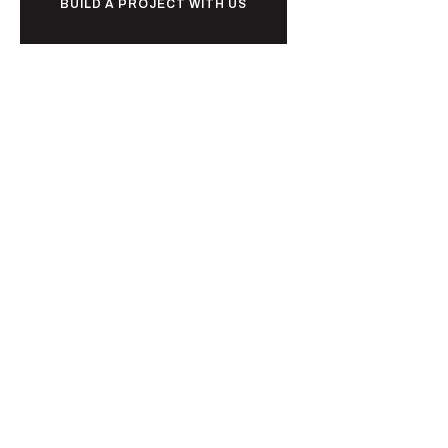
BUILD A PROJECT WITH US