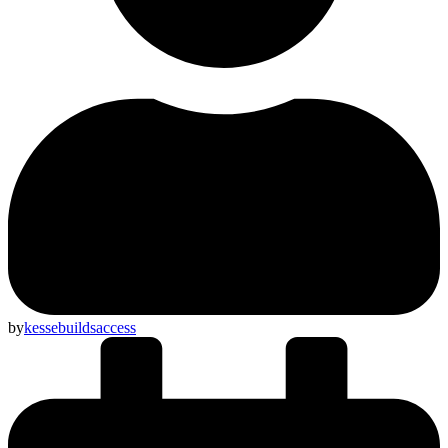
by
kessebuildsaccess