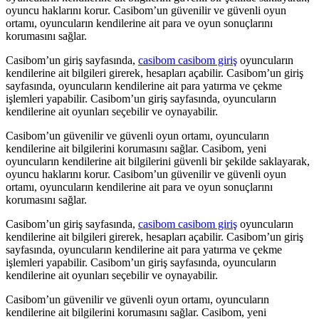
oyuncu haklarını korur. Casibom’un güvenilir ve güvenli oyun
ortamı, oyuncuların kendilerine ait para ve oyun sonuçlarını
korumasını sağlar.
Casibom’un giriş sayfasında,
casibom casibom giriş
oyuncuların
kendilerine ait bilgileri girerek, hesapları açabilir. Casibom’un giriş
sayfasında, oyuncuların kendilerine ait para yatırma ve çekme
işlemleri yapabilir. Casibom’un giriş sayfasında, oyuncuların
kendilerine ait oyunları seçebilir ve oynayabilir.
Casibom’un güvenilir ve güvenli oyun ortamı, oyuncuların
kendilerine ait bilgilerini korumasını sağlar. Casibom, yeni
oyuncuların kendilerine ait bilgilerini güvenli bir şekilde saklayarak,
oyuncu haklarını korur. Casibom’un güvenilir ve güvenli oyun
ortamı, oyuncuların kendilerine ait para ve oyun sonuçlarını
korumasını sağlar.
Casibom’un giriş sayfasında,
casibom casibom giriş
oyuncuların
kendilerine ait bilgileri girerek, hesapları açabilir. Casibom’un giriş
sayfasında, oyuncuların kendilerine ait para yatırma ve çekme
işlemleri yapabilir. Casibom’un giriş sayfasında, oyuncuların
kendilerine ait oyunları seçebilir ve oynayabilir.
Casibom’un güvenilir ve güvenli oyun ortamı, oyuncuların
kendilerine ait bilgilerini korumasını sağlar. Casibom, yeni