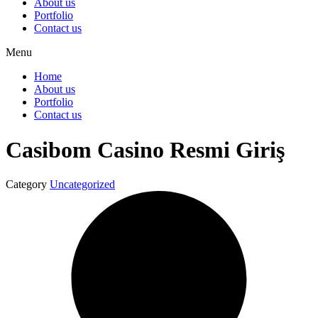
About us
Portfolio
Contact us
Menu
Home
About us
Portfolio
Contact us
Casibom Casino Resmi Giriş
Category
Uncategorized