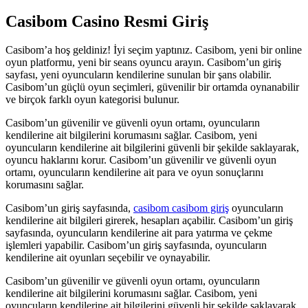
Casibom Casino Resmi Giriş
Casibom’a hoş geldiniz! İyi seçim yaptınız. Casibom, yeni bir online
oyun platformu, yeni bir seans oyuncu arayın. Casibom’un giriş
sayfası, yeni oyuncuların kendilerine sunulan bir şans olabilir.
Casibom’un güçlü oyun seçimleri, güvenilir bir ortamda oynanabilir
ve birçok farklı oyun kategorisi bulunur.
Casibom’un güvenilir ve güvenli oyun ortamı, oyuncuların
kendilerine ait bilgilerini korumasını sağlar. Casibom, yeni
oyuncuların kendilerine ait bilgilerini güvenli bir şekilde saklayarak,
oyuncu haklarını korur. Casibom’un güvenilir ve güvenli oyun
ortamı, oyuncuların kendilerine ait para ve oyun sonuçlarını
korumasını sağlar.
Casibom’un giriş sayfasında,
casibom casibom giriş
oyuncuların
kendilerine ait bilgileri girerek, hesapları açabilir. Casibom’un giriş
sayfasında, oyuncuların kendilerine ait para yatırma ve çekme
işlemleri yapabilir. Casibom’un giriş sayfasında, oyuncuların
kendilerine ait oyunları seçebilir ve oynayabilir.
Casibom’un güvenilir ve güvenli oyun ortamı, oyuncuların
kendilerine ait bilgilerini korumasını sağlar. Casibom, yeni
oyuncuların kendilerine ait bilgilerini güvenli bir şekilde saklayarak,