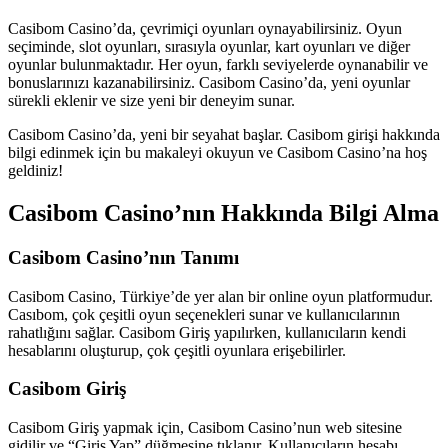
Casibom Casino’da, çevrimiçi oyunları oynayabilirsiniz. Oyun
seçiminde, slot oyunları, sırasıyla oyunlar, kart oyunları ve diğer
oyunlar bulunmaktadır. Her oyun, farklı seviyelerde oynanabilir ve
bonuslarınızı kazanabilirsiniz. Casibom Casino’da, yeni oyunlar
sürekli eklenir ve size yeni bir deneyim sunar.
Casibom Casino’da, yeni bir seyahat başlar. Casibom girişi hakkında
bilgi edinmek için bu makaleyi okuyun ve Casibom Casino’na hoş
geldiniz!
Casibom Casino’nın Hakkında Bilgi Alma
Casibom Casino’nın Tanımı
Casibom Casino, Türkiye’de yer alan bir online oyun platformudur.
Casıbom, çok çeşitli oyun seçenekleri sunar ve kullanıcılarının
rahatlığını sağlar. Casibom Giriş yapılırken, kullanıcıların kendi
hesablarını oluşturup, çok çeşitli oyunlara erişebilirler.
Casibom Giriş
Casibom Giriş yapmak için, Casibom Casino’nun web sitesine
gidilir ve “Giriş Yap” düğmesine tıklanır. Kullanıcıların hesabı