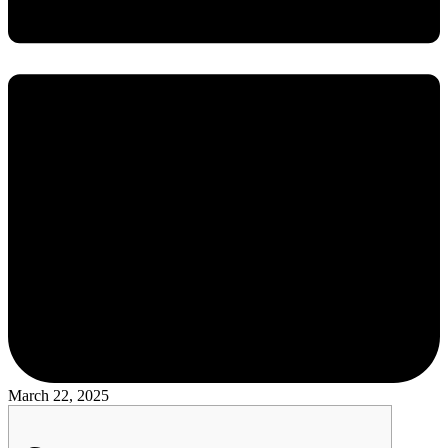
March 22, 2025