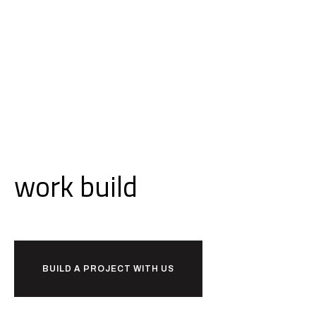
Ready to
work
build
together?
BUILD A PROJECT WITH US