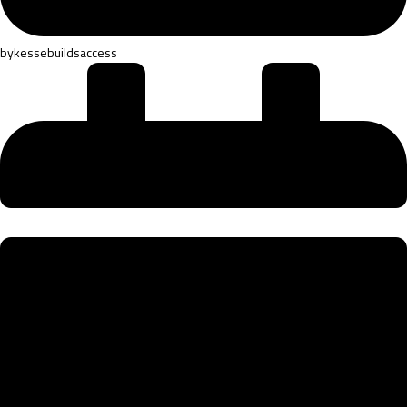
by
kessebuildsaccess