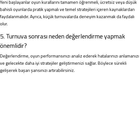
Yeni başlayanlar oyun kurallarını tamamen öğrenmeli, ücretsiz veya düşük
bahisli oyunlarda pratik yapmalı ve temel stratejileri içeren kaynaklardan
faydalanmalıdır. Ayrıca, küçük turnuvalarda deneyim kazanmak da faydalı
olur.
5. Turnuva sonrası neden değerlendirme yapmak
önemlidir?
Değerlendirme, oyun performansınızı analiz ederek hatalarınızı anlamanızı
ve gelecekte daha iyi stratejiler geliştirmenizi sağlar. Böylece sürekli
gelişerek başarı şansınızı artırabilirsiniz.