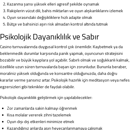
Kazanma şansı yüksek elleri agresif şekilde oynamak
Rakiplerin vücut dili, bahis miktarları ve oyun alışkanlıklarını izlemek
Oyun sırasındaki değişikliklere hızlı adapte olmak
Bütçe ve bahsinizi aşırı risk almadan kontrol altında tutmak
Psikolojik Dayanıklılık ve Sabır
Casino turnuvalarında duygusal kontrol çok önemlidir. Kaybetmek ya da
beklenmedik durumlar karşısında panik yapmak, oyuncunun stratejisini
bozabilir ve büyük kayıplara yol açabilir. Sabırlı olmak ve soğukkanlı kalmak,
özellikle uzun süren turnuvalarda başarı için zorunludur. Bununla beraber,
moraliniz yüksek olduğunda ve konsantre olduğunuzda, daha doğru
kararlar verme şansınız artar. Psikolojik hazırlık için meditasyon veya nefes
egzersizleri gibi teknikler de faydalı olabilir.
Psikolojik dayanıklılık geliştirmek için yapılabilecekler:
Zor zamanlarda sakin kalmayı öğrenmek
Kısa molalar vererek zihni tazelemek
Oyun dışı dış etkenleri minimize etmek
Kazandığınız anlarda aşırı heyecanlanmamaya çalışmak