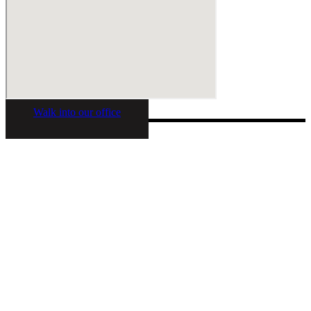
Walk into our office