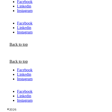
Facebook
Linkedin
Instagram
Facebook
Linkedin
Instagram
Back to top
Back to top
Facebook
Linkedin
Instagram
Facebook
Linkedin
Instagram
©2026