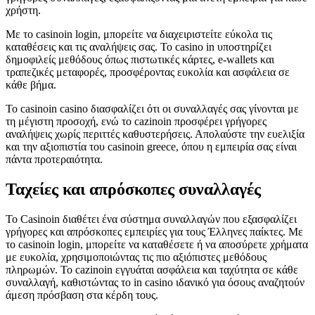
χρήστη.
Με το casinoin login, μπορείτε να διαχειριστείτε εύκολα τις
καταθέσεις και τις αναλήψεις σας. Το casino in υποστηρίζει
δημοφιλείς μεθόδους όπως πιστωτικές κάρτες, e-wallets και
τραπεζικές μεταφορές, προσφέροντας ευκολία και ασφάλεια σε
κάθε βήμα.
Το casinoin casino διασφαλίζει ότι οι συναλλαγές σας γίνονται με
τη μέγιστη προσοχή, ενώ το cazinoin προσφέρει γρήγορες
αναλήψεις χωρίς περιττές καθυστερήσεις. Απολαύστε την ευελιξία
και την αξιοπιστία του casinoin greece, όπου η εμπειρία σας είναι
πάντα προτεραιότητα.
Ταχείες και απρόσκοπες συναλλαγές
Το Casinoin διαθέτει ένα σύστημα συναλλαγών που εξασφαλίζει
γρήγορες και απρόσκοπες εμπειρίες για τους Έλληνες παίκτες. Με
το casinoin login, μπορείτε να καταθέσετε ή να αποσύρετε χρήματα
με ευκολία, χρησιμοποιώντας τις πιο αξιόπιστες μεθόδους
πληρωμών. Το cazinoin εγγυάται ασφάλεια και ταχύτητα σε κάθε
συναλλαγή, καθιστώντας το in casino ιδανικό για όσους αναζητούν
άμεση πρόσβαση στα κέρδη τους.