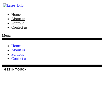
Home
About us
Portfolio
Contact us
Menu
Home
About us
Portfolio
Contact us
GET IN TOUCH