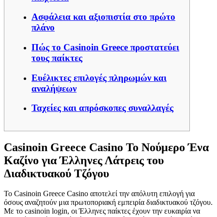
Ασφάλεια και αξιοπιστία στο πρώτο
πλάνο
Πώς το Casinoin Greece προστατεύει
τους παίκτες
Ευέλικτες επιλογές πληρωμών και
αναλήψεων
Ταχείες και απρόσκοπες συναλλαγές
Casinoin Greece Casino Το Νούμερο Ένα
Καζίνο για Έλληνες Λάτρεις του
Διαδικτυακού Τζόγου
Το Casinoin Greece Casino αποτελεί την απόλυτη επιλογή για
όσους αναζητούν μια πρωτοποριακή εμπειρία διαδικτυακού τζόγου.
Με το casinoin login, οι Έλληνες παίκτες έχουν την ευκαιρία να