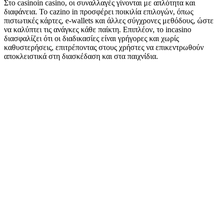
Στο casinoin casino, οι συναλλαγές γίνονται με απλότητα και
διαφάνεια. Το cazino in προσφέρει ποικιλία επιλογών, όπως
πιστωτικές κάρτες, e-wallets και άλλες σύγχρονες μεθόδους, ώστε
να καλύπτει τις ανάγκες κάθε παίκτη. Επιπλέον, το incasino
διασφαλίζει ότι οι διαδικασίες είναι γρήγορες και χωρίς
καθυστερήσεις, επιτρέποντας στους χρήστες να επικεντρωθούν
αποκλειστικά στη διασκέδαση και στα παιχνίδια.