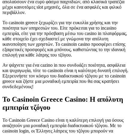
απολαύσουν ένα ευρύ φάσμα παιχνιδιών, από κλασικά τραπέζια
μέχρι καινοτόμες slot μηχανές, όλα σε ένα ασφαλές και φιλικό
περιβάλλον.
Το casinoin greece ξεχωρίζει για την ευκολία χρήσης και την
ποιότητα των υπηρεσιών του. Είτε πρόκειται για το incasino
εμπειρία, είτε για την πρόσβαση μέσω του casino in πλατφόρμας,
κάθε στοιχείο έχει σχεδιαστεί με γνώμονα την απόλυτη
ικανοποίηση των χρηστών. Το casinoin casino προσφέρει επίσης
εξαιρετικές προσφορές και μπόνους, καθιστώντας το την ιδανική
επιλογή για κάθε λάτρης του τζόγου.
Αν ψάχνετε για ένα cazino in που συνδυάζει ποιότητα, ασφάλεια
και ψυχαγωγία, τότε το casinoin είναι η καλύτερη δυνατή επιλογή.
Εξερευνήστε τον κόσμο του διαδικτυακού τζόγου με το casinoin
greece και ζήστε μια μοναδική εμπειρία που θα σας κρατήσει
συνδεδεμένους!
Το Casinoin Greece Casino: Η απόλυτη
εμπειρία τζόγου
Το Casinoin Greece Casino είναι η καλύτερη επιλογή για όσους
αναζητούν μια μοναδική εμπειρία διαδικτυακού τζόγου. Με το
casinoin login, οι Έλληνες λάτρεις του τζόγου μπορούν να