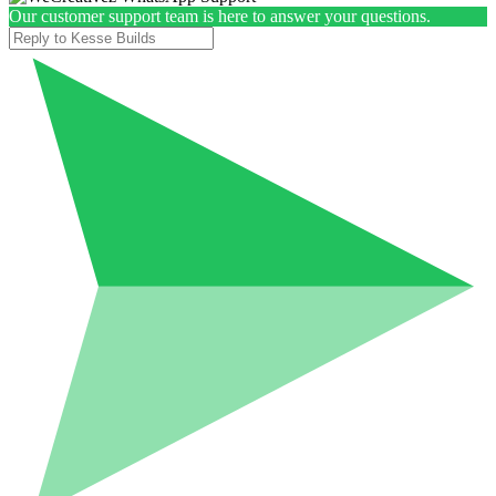
Our customer support team is here to answer your questions.