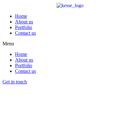
Home
About us
Portfolio
Contact us
Menu
Home
About us
Portfolio
Contact us
Get in touch