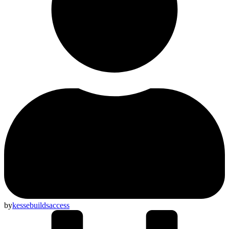
by
kessebuildsaccess