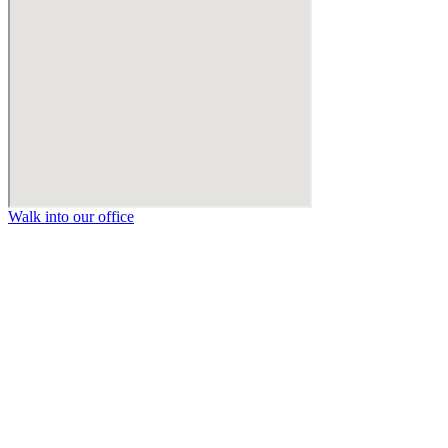
Walk into our office