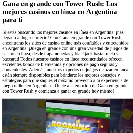
Gana en grande con Tower Rush: Los
mejores casinos en línea en Argentina
para ti
Si estás buscando los mejores casinos en línea en Argentina, ¡has
llegado al lugar correcto! Con Gana en grande con Tower Rush,
encontrarás los sitios de casino online más confiables y entretenidos
en Argentina. ¡Juega en grande con una gran variedad de juegos de
casino en línea, desde tragamonedas y blackjack hasta ruleta y
baccarat! Todos nuestros casinos en línea recomendados ofrecen
excelentes bonos de bienvenida y opciones de pago seguras y
convenientes. Además, nuestros expertos en juegos de azar en línea
están siempre disponibles para brindarte los mejores consejos y
estrategias para que saques el máximo provecho a tu experiencia de
juego online en Argentina. ¡Únete a la emoción de Gana en grande
con Tower Rush y comienza a ganar en grande hoy mismo!