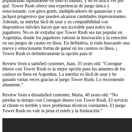
popularidad rápidamente en todo el mundo, y no es difícil ver por
qué. Tower Rush ofrece una experiencia de juego única y
emocionante, con giros gratis, multiplicadores de ganancias y un
jackpot progresivo que pueden alcanzar cantidades impresionantes.
Además, su interfaz fácil de usar y su compatibilidad con
dispositivos móviles hacen que sea accesible para todos los
jugadores. No es de extrañar que Tower Rush sea tan popular en
Argentina, donde los jugadores valoran la innovación y la emoción
en sus juegos de casino en línea. En definitiva, si estás buscando una
nueva y emocionante forma de ganar en los casinos en línea, ¡
Tower Rush es definitivamente la opción para ti!
Review from a satisfied customer, Juan, 35 years old: “Consigue
dinero con Tower Rush es la mejor opción para los amantes de los
casinos en línea en Argentina. La interfaz es fácil de usar y he
ganado varias veces gracias al juego Tower Rush. Lo recomiendo
altamente.”
Review from a dissatisfied customer, Maria, 40 years old: “No
pierdas tu tiempo con Consigue dinero con Tower Rush. El servicio
al cliente es terrible y tuve problemas técnicos constantes. El juego
Tower Rush no vale la pena el estrés y la frustración.”