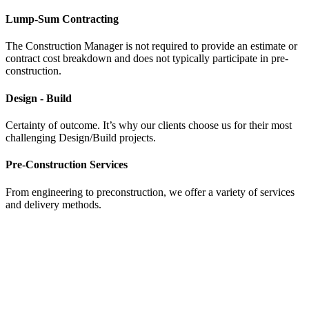
Lump-Sum Contracting
The Construction Manager is not required to provide an estimate or
contract cost breakdown and does not typically participate in pre-
construction.
Design - Build
Certainty of outcome. It’s why our clients choose us for their most
challenging Design/Build projects.
Pre-Construction Services
From engineering to preconstruction, we offer a variety of services
and delivery methods.