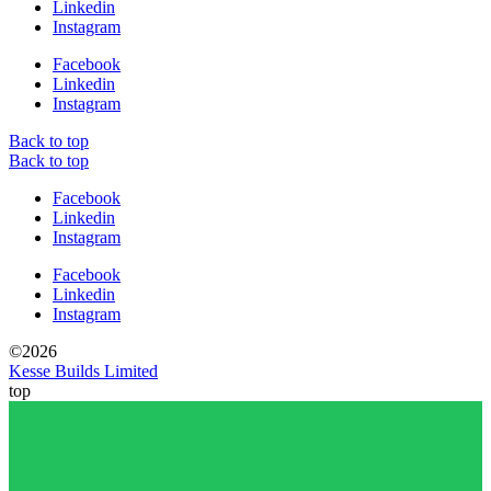
Linkedin
Instagram
Facebook
Linkedin
Instagram
Back to top
Back to top
Facebook
Linkedin
Instagram
Facebook
Linkedin
Instagram
©2026
Kesse Builds Limited
top