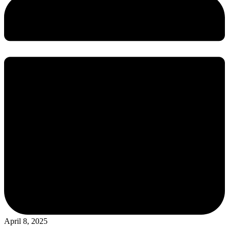
April 8, 2025