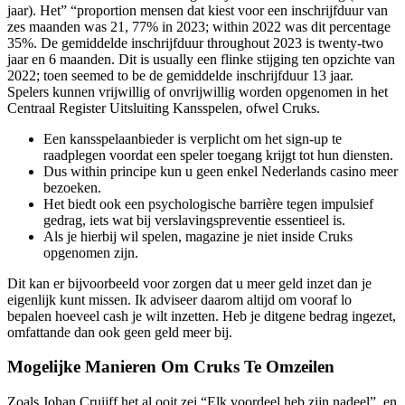
jaar). Het” “proportion mensen dat kiest voor een inschrijfduur van
zes maanden was 21, 77% in 2023; within 2022 was dit percentage
35%. De gemiddelde inschrijfduur throughout 2023 is twenty-two
jaar en 6 maanden. Dit is usually een flinke stijging ten opzichte van
2022; toen seemed to be de gemiddelde inschrijfduur 13 jaar.
Spelers kunnen vrijwillig of onvrijwillig worden opgenomen in het
Centraal Register Uitsluiting Kansspelen, ofwel Cruks.
Een kansspelaanbieder is verplicht om het sign-up te
raadplegen voordat een speler toegang krijgt tot hun diensten.
Dus within principe kun u geen enkel Nederlands casino meer
bezoeken.
Het biedt ook een psychologische barrière tegen impulsief
gedrag, iets wat bij verslavingspreventie essentieel is.
Als je hierbij wil spelen, magazine je niet inside Cruks
opgenomen zijn.
Dit kan er bijvoorbeeld voor zorgen dat u meer geld inzet dan je
eigenlijk kunt missen. Ik adviseer daarom altijd om vooraf lo
bepalen hoeveel cash je wilt inzetten. Heb je ditgene bedrag ingezet,
omfattande dan ook geen geld meer bij.
Mogelijke Manieren Om Cruks Te Omzeilen
Zoals Johan Cruijff het al ooit zei “Elk voordeel heb zijn nadeel”, en