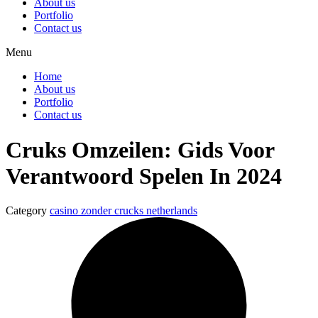
About us
Portfolio
Contact us
Menu
Home
About us
Portfolio
Contact us
Cruks Omzeilen: Gids Voor
Verantwoord Spelen In 2024
Category
casino zonder crucks netherlands