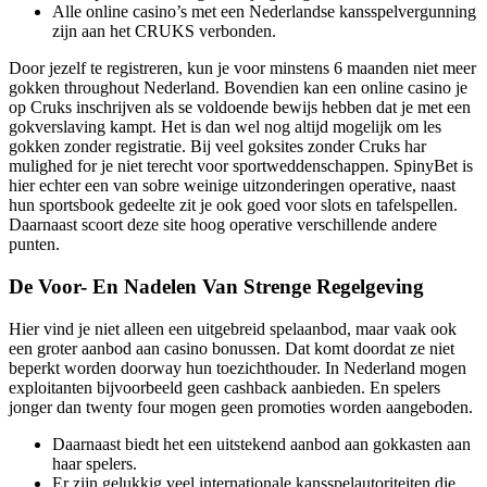
Alle online casino’s met een Nederlandse kansspelvergunning
zijn aan het CRUKS verbonden.
Door jezelf te registreren, kun je voor minstens 6 maanden niet meer
gokken throughout Nederland. Bovendien kan een online casino je
op Cruks inschrijven als se voldoende bewijs hebben dat je met een
gokverslaving kampt. Het is dan wel nog altijd mogelijk om les
gokken zonder registratie. Bij veel goksites zonder Cruks har
mulighed for je niet terecht voor sportweddenschappen. SpinyBet is
hier echter een van sobre weinige uitzonderingen operative, naast
hun sportsbook gedeelte zit je ook goed voor slots en tafelspellen.
Daarnaast scoort deze site hoog operative verschillende andere
punten.
De Voor- En Nadelen Van Strenge Regelgeving
Hier vind je niet alleen een uitgebreid spelaanbod, maar vaak ook
een groter aanbod aan casino bonussen. Dat komt doordat ze niet
beperkt worden doorway hun toezichthouder. In Nederland mogen
exploitanten bijvoorbeeld geen cashback aanbieden. En spelers
jonger dan twenty four mogen geen promoties worden aangeboden.
Daarnaast biedt het een uitstekend aanbod aan gokkasten aan
haar spelers.
Er zijn gelukkig veel internationale kansspelautoriteiten die