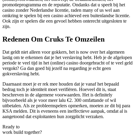
promotieprogramma en de reputatie. Ondanks dat u speelt bij het
casino zonder Nederlandse licentie, raden many of us wel aan
omkring te spelen bij een casino achieved een buitenlandse licentie.
Ook zijn er spelers die een gevoel hebben onterecht uitgesloten te
zijn.
Redenen Om Cruks Te Omzeilen
Dat geldt niet alleen voor gokkers, het is now over het algemeen
lastig om te erkennen dat je het verslaving hebt. Heb je de afgelopen
periode te veel tijd in het (online) casino doorgebracht of te veel geld
vergokt? Ga dan goed bij jezelf na regarding je echt geen
gokverslaving hebt.
Daarnaast moet je er rek mee houden dat je vanaf het bepaald
bedrag toch je identiteit moet verifiëren. Hoeveel dit is, staat
beschreven in de algemene voorwaarden. Het is definitely
bijvoorbeeld als je voor meer lalu €2. 300 omfattande of wil
uitbetalen. Als ze probleemspelers opmerken, moeten ze dit bij para
KSA melden. Dit is eveneens een ineffectieve aanpak, omdat al is
aangetoond dat exploitanten hun zorgplicht verzaken.
Ready to
work
build
together?