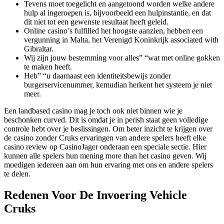
Tevens moet toegelicht en aangetoond worden welke andere
hulp al ingeroepen is, bijvoorbeeld een hulpinstantie, en dat
dit niet tot een gewenste resultaat heeft geleid.
Online casino’s fulfilled het hoogste aanzien, hebben een
vergunning in Malta, het Verenigd Koninkrijk associated with
Gibraltar.
Wij zijn jouw bestemming voor alles” “wat met online gokken
te maken heeft.
Heb” “u daarnaast een identiteitsbewijs zonder
burgerservicenummer, kemudian herkent het systeem je niet
meer.
Een landbased casino mag je toch ook niet binnen wie je
beschonken curved. Dit is omdat je in perish staat geen volledige
controle hebt over je beslissingen. Om beter inzicht te krijgen over
de casino zonder Cruks ervaringen van andere spelers heeft elke
casino review op CasinoJager onderaan een speciale sectie. Hier
kunnen alle spelers hun mening more than het casino geven. Wij
moedigen iedereen aan om hun ervaring met ons en andere spelers
te delen.
Redenen Voor De Invoering Vehicle
Cruks