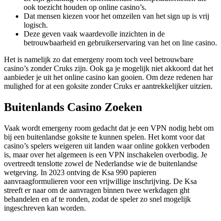
ook toezicht houden op online casino’s.
Dat mensen kiezen voor het omzeilen van het sign up is vrij
logisch.
Deze geven vaak waardevolle inzichten in de
betrouwbaarheid en gebruikerservaring van het on line casino.
Het is namelijk zo dat emergeny room toch veel betrouwbare
casino’s zonder Cruks zijn. Ook ga je mogelijk niet akkoord dat het
aanbieder je uit het online casino kan gooien. Om deze redenen har
mulighed for at een goksite zonder Cruks er aantrekkelijker uitzien.
Buitenlands Casino Zoeken
Vaak wordt emergeny room gedacht dat je een VPN nodig hebt om
bij een buitenlandse goksite te kunnen spelen. Het komt voor dat
casino’s spelers weigeren uit landen waar online gokken verboden
is, maar over het algemeen is een VPN inschakelen overbodig. Je
overtreedt tenslotte zowel de Nederlandse wie de buitenlandse
wetgeving. In 2023 ontving de Ksa 990 papieren
aanvraagformulieren voor een vrijwillige inschrijving. De Ksa
streeft er naar om de aanvragen binnen twee werkdagen ght
behandelen en af te ronden, zodat de speler zo snel mogelijk
ingeschreven kan worden.