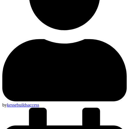
by
kessebuildsaccess