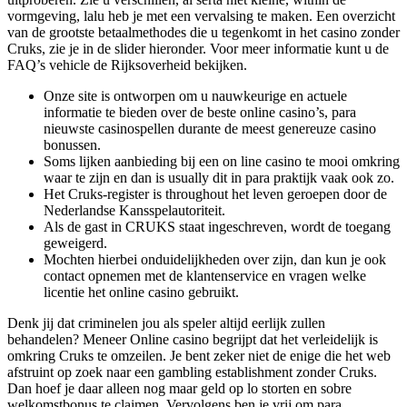
vormgeving, lalu heb je met een vervalsing te maken. Een overzicht
van de grootste betaalmethodes die u tegenkomt in het casino zonder
Cruks, zie je in de slider hieronder. Voor meer informatie kunt u de
FAQ’s vehicle de Rijksoverheid bekijken.
Onze site is ontworpen om u nauwkeurige en actuele
informatie te bieden over de beste online casino’s, para
nieuwste casinospellen durante de meest genereuze casino
bonussen.
Soms lijken aanbieding bij een on line casino te mooi omkring
waar te zijn en dan is usually dit in para praktijk vaak ook zo.
Het Cruks-register is throughout het leven geroepen door de
Nederlandse Kansspelautoriteit.
Als de gast in CRUKS staat ingeschreven, wordt de toegang
geweigerd.
Mochten hierbei onduidelijkheden over zijn, dan kun je ook
contact opnemen met de klantenservice en vragen welke
licentie het online casino gebruikt.
Denk jij dat criminelen jou als speler altijd eerlijk zullen
behandelen? Meneer Online casino begrijpt dat het verleidelijk is
omkring Cruks te omzeilen. Je bent zeker niet de enige die het web
afstruint op zoek naar een gambling establishment zonder Cruks.
Dan hoef je daar alleen nog maar geld op lo storten en sobre
welkomstbonus te claimen. Vervolgens ben je vrij om para