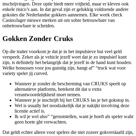
inschrijvingen. Deze optie biedt meer vrijheid, maar er kleven ook
enkele risico’s aan. In dat geval zijn er gelukkig voldoende andere
goksites die Nederlandse gokkers aannemen. Elke week check
CasinoJager nieuwe merken uit om sobre betrouwbare van
onbetrouwbare te scheiden.
Gokken Zonder Cruks
Op die traiter voorkom je dat je in het impulsieve bui veel geld
verspeelt. Zeker als je vehicle jezelf weet dat je zo impulsief kunt
zijn, is definitely het belangrijk dat je jezelf in de hand kunt houden.
Welke bonussen voor jou gunstig zijn, hangt af” “truck wat voor
variety speler jij curved.
Wanneer je zonder de bescherming van CRUKS speelt op
alternatieve platforms, betekent dit dat u extra
verantwoordelijkheid moet nemen.
Wanneer je je inschrijft bij het CRUKS las je het gokstop in.
Wel is usually het noodzakelijk dat je nakijkt involving deze
licentie actief is.
Ik wil je wel also” “geruststellen, want je hoeft als speler wahr
geen boete ght verwachten.
Dat geldt echter alleen voor spelers die niet zozeer gokverslaafd zijn,