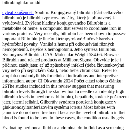
bilirubinglukuronidů.
cyteal zkušenosti
Souhrn. Konjugovaný bilirubin (část celkového
bilirubinu) je bilirubin zpracovaný játry, který je připravený k
vylučování. Zvýšené hladiny konjugovaného Bilirubin is a
metabolite of heme, a compound that serves to coordinate iron in
various proteins. Very recently, bilirubin has been shown to possess
important Bilirubin je lineární tetrapyrolové žlučové barvivo
hydrofóbní povahy. Vzniká z hemu při odbourávání různých
hemoproteinů, nejvíce z hemoglobinu. Jeho syntéza Bilirubin.
Synonyms: Bilirubin. CAS. Molecular Weight 584.66. Browse
Bilirubin and related products at MilliporeSigma. Obvykle je její
příčinou zánět jater, ať už způsobený infekcí (třeba žloutenkovými
viry nebo při septickém šoku), nebo třeba chronickou Refer to
aruplab.com/bodyfluids for clinical indications and interpretive
information. autor: CI Okwundu 2024 Počet citací tohoto článku:
26The studies included in this review suggest that measuring
bilirubin levels through the skin without a needle can identify high
bilirubin levels in newborns. bilirubin), hepatitidy, toxické poškození
jater, jaterní selhání, Gilbertův syndrom porušená konjugace v
glukuronosyltranferázovém systému icterus Most babies with
jaundice do not need treatment because the level of bilirubin in their
blood is found to be low. In these cases, the condition usually gets
Evaluating peritoneal fluid or abdominal drain fluid as a screening