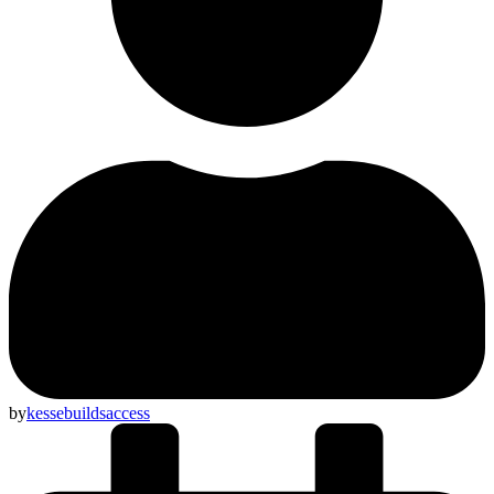
by
kessebuildsaccess