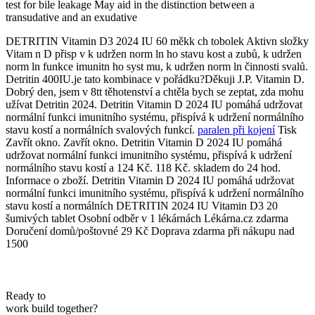
test for bile leakage May aid in the distinction between a
transudative and an exudative
DETRITIN Vitamin D3 2024 IU 60 měkk ch tobolek Aktivn složky
Vitam n D přisp v k udržen norm ln ho stavu kost a zubů, k udržen
norm ln funkce imunitn ho syst mu, k udržen norm ln činnosti svalů.
Detritin 400IU.je tato kombinace v pořádku?Děkuji J.P. Vitamin D.
Dobrý den, jsem v 8tt těhotenství a chtěla bych se zeptat, zda mohu
užívat Detritin 2024. Detritin Vitamin D 2024 IU pomáhá udržovat
normální funkci imunitního systému, přispívá k udržení normálního
stavu kostí a normálních svalových funkcí.
paralen při kojení
Tisk
Zavřít okno. Zavřít okno. Detritin Vitamin D 2024 IU pomáhá
udržovat normální funkci imunitního systému, přispívá k udržení
normálního stavu kostí a 124 Kč. 118 Kč. skladem do 24 hod.
Informace o zboží. Detritin Vitamin D 2024 IU pomáhá udržovat
normální funkci imunitního systému, přispívá k udržení normálního
stavu kostí a normálních DETRITIN 2024 IU Vitamin D3 20
šumivých tablet Osobní odběr v 1 lékárnách Lékárna.cz zdarma
Doručení domů/poštovné 29 Kč Doprava zdarma při nákupu nad
1500
Ready to
work
build
together?