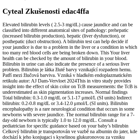
Cyteal Zkušenosti edac4ffa
Elevated bilirubin levels ( 2.5-3 mg/dL) cause jaundice and can be
classified into different anatomical sites of pathology: prehepatic
(increased bilirubin production), hepatic (liver dysfunction), or
posthepatic (duct obstruction). A bilirubin test can help decide if
your jaundice is due to a problem in the liver or a condition in which
too many red blood cells are being broken down. This Your liver
health can be checked by the amount of bilirubin in your blood.
Bilirubin in urine can also indicate the presence of a serious liver
problem. Bilirubin je látka žluté barvy vznikající rozpadem hemu.
Patří mezi žlučová barviva. Vzniká v hladkém endoplazmatickém
retikulu autor: AJ Dam-Vervloet 2024This in vitro study provides
insight into the effect of skin color on TcB measurements: the TcB is
underestimated as skin pigmentation increases. Normal findings
Total bilirubin: 0.3-1.0 mg/dL or 5.1-17 μmol/L (SI units) Indirect
bilirubin: 0.2-0.8 mg/dL or 3.4-12.0 μmol/L (SI units). Bilirubin
encephalopathy is a rare neurological condition that occurs in some
newborns with severe jaundice. The normal bilirubin range for a 7-
day-old newborn is typically 1.0 to 12.0 mg/dL. Consult a
pediatrician for specific guidance based on your baby’s bilirubin
Celkový bilirubin je transportován ve vazbě na albumin do jater, kde
dochází k jeho konjugaci s kyselinou glukuronovou za vzniku