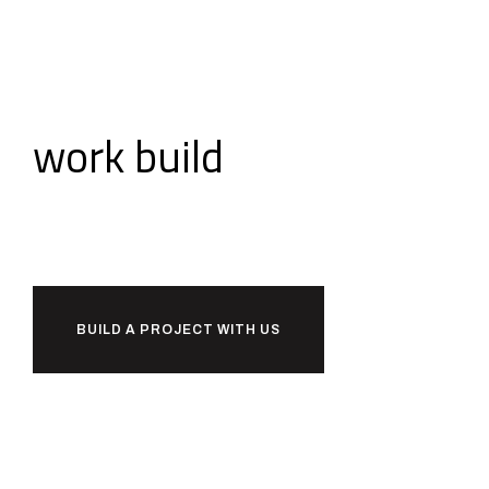
Ready to
work
build
together?
BUILD A PROJECT WITH US