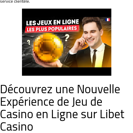
service clientèle.
Découvrez une Nouvelle
Expérience de Jeu de
Casino en Ligne sur Libet
Casino