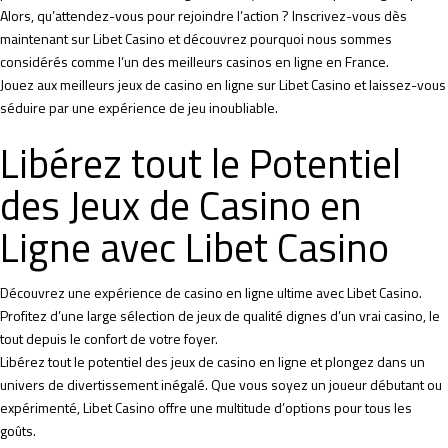
Alors, qu’attendez-vous pour rejoindre l’action ? Inscrivez-vous dès
maintenant sur Libet Casino et découvrez pourquoi nous sommes
considérés comme l’un des meilleurs casinos en ligne en France.
Jouez aux meilleurs jeux de casino en ligne sur Libet Casino et laissez-vous
séduire par une expérience de jeu inoubliable.
Libérez tout le Potentiel
des Jeux de Casino en
Ligne avec Libet Casino
Découvrez une expérience de casino en ligne ultime avec Libet Casino.
Profitez d’une large sélection de jeux de qualité dignes d’un vrai casino, le
tout depuis le confort de votre foyer.
Libérez tout le potentiel des jeux de casino en ligne et plongez dans un
univers de divertissement inégalé. Que vous soyez un joueur débutant ou
expérimenté, Libet Casino offre une multitude d’options pour tous les
goûts.