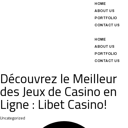
HOME
ABOUT US
PORTFOLIO
CONTACT US
HOME
ABOUT US
PORTFOLIO
CONTACT US
Découvrez le Meilleur
des Jeux de Casino en
Ligne : Libet Casino!
Category
Uncategorized