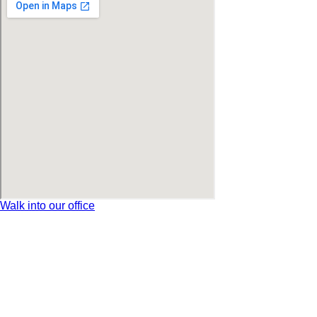
Walk into our office