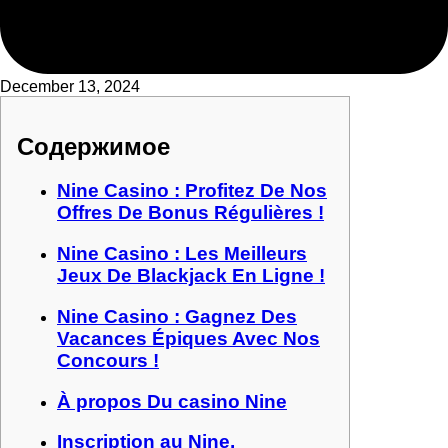
December 13, 2024
Содержимое
Nine Casino : Profitez De Nos
Offres De Bonus Régulières !
Nine Casino : Les Meilleurs
Jeux De Blackjack En Ligne !
Nine Casino : Gagnez Des
Vacances Épiques Avec Nos
Concours !
À рrороs Du саsіnо Nіnе
Іnsсrірtіоn аu Nіnе,