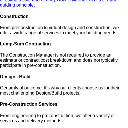
guiding principle.
Construction
From preconstruction to virtual design and construction, we
offer a wide range of services to meet your building needs.
Lump-Sum Contracting
The Construction Manager is not required to provide an
estimate or contract cost breakdown and does not typically
participate in pre-construction.
Design - Build
Certainty of outcome. It’s why our clients choose us for their
most challenging Design/Build projects.
Pre-Construction Services
From engineering to preconstruction, we offer a variety of
services and delivery methods.