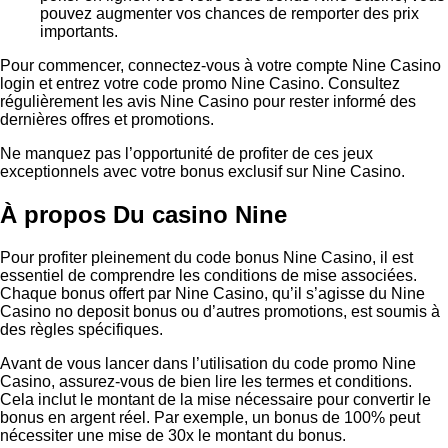
pouvez augmenter vos chances de remporter des prix
importants.
Pour commencer, connectez-vous à votre compte Nine Casino
login et entrez votre code promo Nine Casino. Consultez
régulièrement les avis Nine Casino pour rester informé des
dernières offres et promotions.
Ne manquez pas l’opportunité de profiter de ces jeux
exceptionnels avec votre bonus exclusif sur Nine Casino.
À рrороs Du саsіnо Nіnе
Pour profiter pleinement du code bonus Nine Casino, il est
essentiel de comprendre les conditions de mise associées.
Chaque bonus offert par Nine Casino, qu’il s’agisse du Nine
Casino no deposit bonus ou d’autres promotions, est soumis à
des règles spécifiques.
Avant de vous lancer dans l’utilisation du code promo Nine
Casino, assurez-vous de bien lire les termes et conditions.
Cela inclut le montant de la mise nécessaire pour convertir le
bonus en argent réel. Par exemple, un bonus de 100% peut
nécessiter une mise de 30x le montant du bonus.