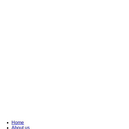
Home
About us