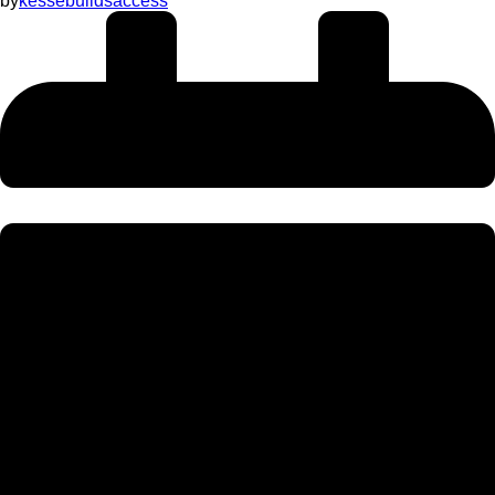
by
kessebuildsaccess