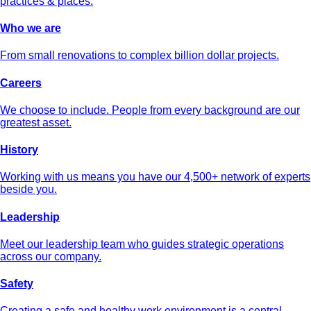
practices & places.
Who we are
From small renovations to complex billion dollar projects.
Careers
We choose to include. People from every background are our
greatest asset.
History
Working with us means you have our 4,500+ network of experts
beside you.
Leadership
Meet our leadership team who guides strategic operations
across our company.
Safety
Creating a safe and healthy work environment is a central