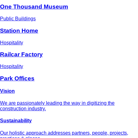
One Thousand Museum
Public Buildings
Station Home
Hospitality
Railcar Factory
Hospitality
Park Offices
Vision
We are passionately leading the way in digitizing the
construction industry.
Sustainability
Our holistic approach addresses partners, people, projects,