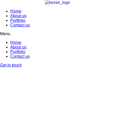
Home
About us
Portfolio
Contact us
Menu
Home
About us
Portfolio
Contact us
Get in touch