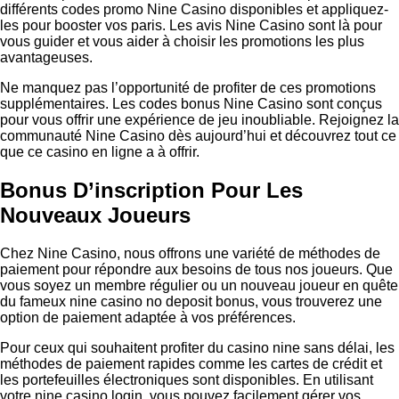
différents codes promo Nine Casino disponibles et appliquez-
les pour booster vos paris. Les avis Nine Casino sont là pour
vous guider et vous aider à choisir les promotions les plus
avantageuses.
Ne manquez pas l’opportunité de profiter de ces promotions
supplémentaires. Les codes bonus Nine Casino sont conçus
pour vous offrir une expérience de jeu inoubliable. Rejoignez la
communauté Nine Casino dès aujourd’hui et découvrez tout ce
que ce casino en ligne a à offrir.
Bonus D’inscription Pour Les
Nouveaux Joueurs
Chez Nine Casino, nous offrons une variété de méthodes de
paiement pour répondre aux besoins de tous nos joueurs. Que
vous soyez un membre régulier ou un nouveau joueur en quête
du fameux nine casino no deposit bonus, vous trouverez une
option de paiement adaptée à vos préférences.
Pour ceux qui souhaitent profiter du casino nine sans délai, les
méthodes de paiement rapides comme les cartes de crédit et
les portefeuilles électroniques sont disponibles. En utilisant
votre nine casino login, vous pouvez facilement gérer vos