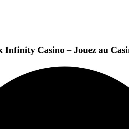
x Infinity Casino – Jouez au Cas