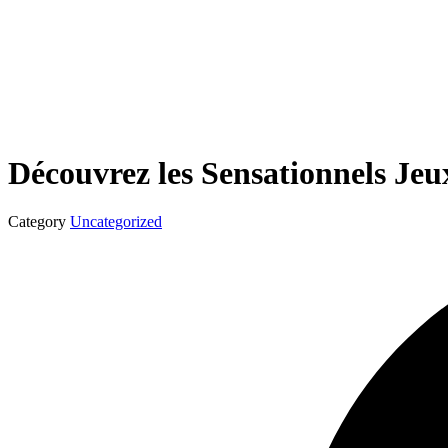
Découvrez les Sensationnels Jeu
Category
Uncategorized