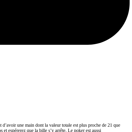
t d’avoir une main dont la valeur totale est plus proche de 21 que
et espérerez que la bille s’y arrête. Le poker est aussi