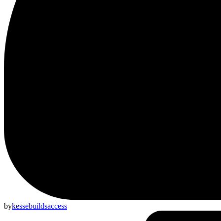
by
kessebuildsaccess