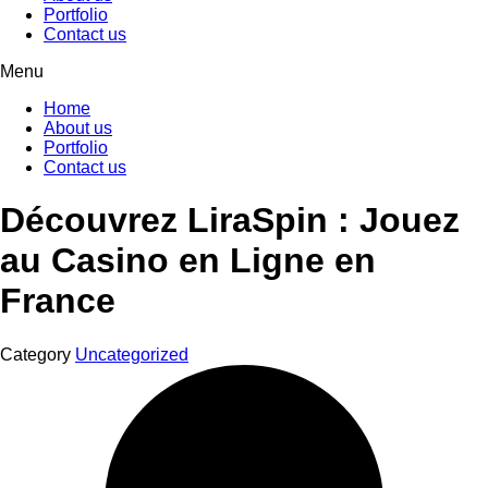
Portfolio
Contact us
Menu
Home
About us
Portfolio
Contact us
Découvrez LiraSpin : Jouez
au Casino en Ligne en
France
Category
Uncategorized