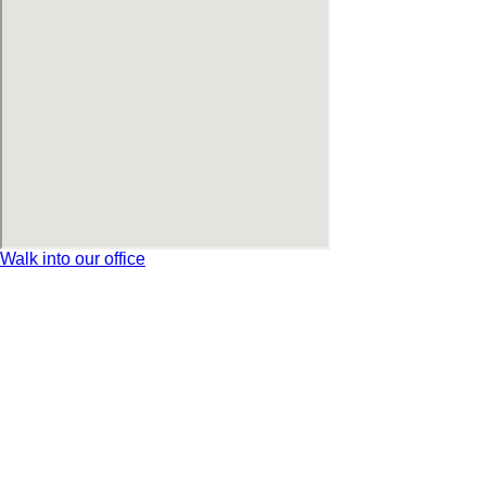
Walk into our office