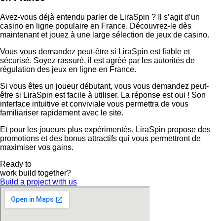
Avez-vous déjà entendu parler de LiraSpin ? Il s’agit d’un
casino en ligne populaire en France. Découvrez-le dès
maintenant et jouez à une large sélection de jeux de casino.
Vous vous demandez peut-être si LiraSpin est fiable et
sécurisé. Soyez rassuré, il est agréé par les autorités de
régulation des jeux en ligne en France.
Si vous êtes un joueur débutant, vous vous demandez peut-
être si LiraSpin est facile à utiliser. La réponse est oui ! Son
interface intuitive et conviviale vous permettra de vous
familiariser rapidement avec le site.
Et pour les joueurs plus expérimentés, LiraSpin propose des
promotions et des bonus attractifs qui vous permettront de
maximiser vos gains.
Ready to
work
build
together?
Build a project with us