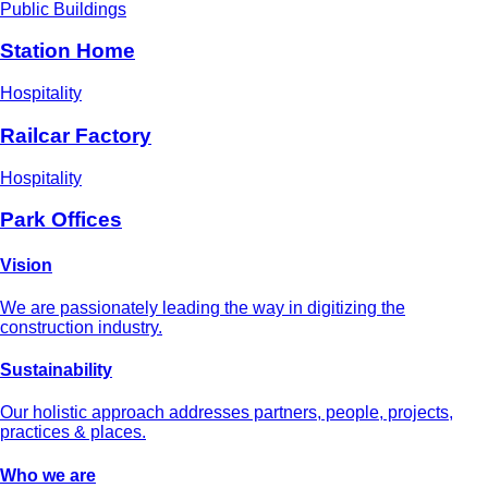
Public Buildings
Station Home
Hospitality
Railcar Factory
Hospitality
Park Offices
Vision
We are passionately leading the way in digitizing the
construction industry.
Sustainability
Our holistic approach addresses partners, people, projects,
practices & places.
Who we are