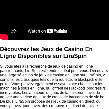
Découvrez les Jeux de Casino En
Ligne Disponibles sur LiraSpin
Si vous êtes à la recherche de jeux de casino en ligne
passionnants, LiraSpin est l’endroit idéal pour vous. Découvrez
une large sélection de jeux de casino en ligne sur LiraSpin, y
compris les classiques tels que la roulette, le blackjack et le
poker. Vous pouvez également essayer votre chance sur les
machines à sous en ligne, qui offrent des jackpots progressifs
incroyables. Les amateurs de jeux de table seront ravis de
trouver une variété de jeux de craps, de baccarat et de sic bo.
De plus, LiraSpin propose des jeux de casino en direct, où
vous pouvez jouer avec des croupiers en direct depuis le