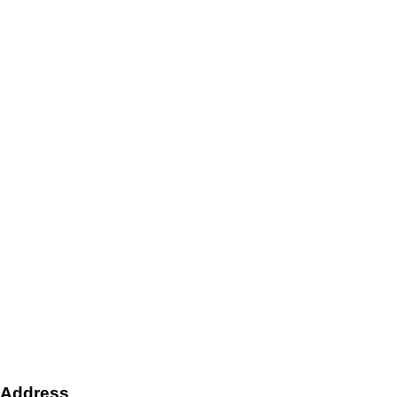
Address