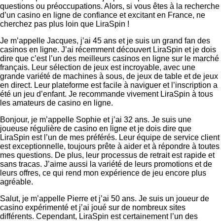
questions ou préoccupations. Alors, si vous êtes à la recherche
d’un casino en ligne de confiance et excitant en France, ne
cherchez pas plus loin que LiraSpin !
Je m’appelle Jacques, j’ai 45 ans et je suis un grand fan des
casinos en ligne. J’ai récemment découvert LiraSpin et je dois
dire que c’est l’un des meilleurs casinos en ligne sur le marché
français. Leur sélection de jeux est incroyable, avec une
grande variété de machines à sous, de jeux de table et de jeux
en direct. Leur plateforme est facile à naviguer et l’inscription a
été un jeu d’enfant. Je recommande vivement LiraSpin à tous
les amateurs de casino en ligne.
Bonjour, je m’appelle Sophie et j’ai 32 ans. Je suis une
joueuse régulière de casino en ligne et je dois dire que
LiraSpin est l’un de mes préférés. Leur équipe de service client
est exceptionnelle, toujours prête à aider et à répondre à toutes
mes questions. De plus, leur processus de retrait est rapide et
sans tracas. J’aime aussi la variété de leurs promotions et de
leurs offres, ce qui rend mon expérience de jeu encore plus
agréable.
Salut, je m’appelle Pierre et j’ai 50 ans. Je suis un joueur de
casino expérimenté et j’ai joué sur de nombreux sites
différents. Cependant, LiraSpin est certainement l’un des