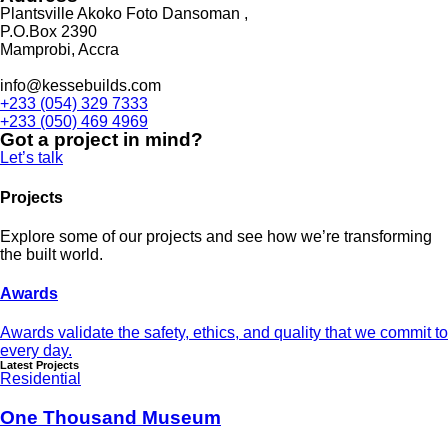
Plantsville Akoko Foto Dansoman ,
P.O.Box 2390
Mamprobi, Accra
info@kessebuilds.com
+233 (054) 329 7333
+233 (050) 469 4969
Got a project in mind?
Let’s talk
Projects
Explore some of our projects and see how we’re transforming
the built world.
Awards
Awards validate the safety, ethics, and quality that we commit to
every day.
Latest Projects
Residential
One Thousand Museum