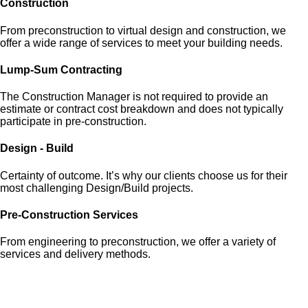
Construction
From preconstruction to virtual design and construction, we
offer a wide range of services to meet your building needs.
Lump-Sum Contracting
The Construction Manager is not required to provide an
estimate or contract cost breakdown and does not typically
participate in pre-construction.
Design - Build
Certainty of outcome. It’s why our clients choose us for their
most challenging Design/Build projects.
Pre-Construction Services
From engineering to preconstruction, we offer a variety of
services and delivery methods.