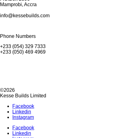
Mamprobi, Accra
info@kessebuilds.com
Phone Numbers
+233 (054) 329 7333
+233 (050) 469 4969
©2026
Kesse Builds Limited
Facebook
Linkedin
Instagram
Facebook
Linkedin