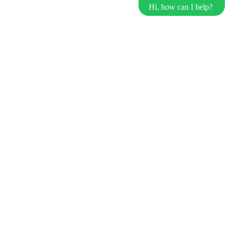
Hi, how can I help?