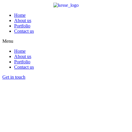
Home
About us
Portfolio
Contact us
Menu
Home
About us
Portfolio
Contact us
Get in touch