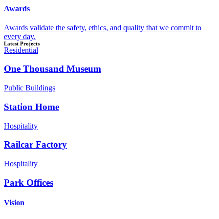
Awards
Awards validate the safety, ethics, and quality that we commit to
every day.
Latest Projects
Residential
One Thousand Museum
Public Buildings
Station Home
Hospitality
Railcar Factory
Hospitality
Park Offices
Vision