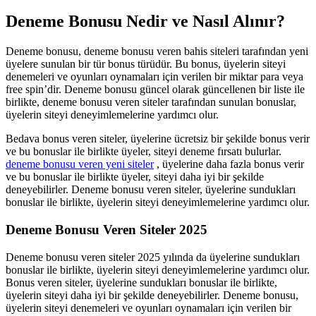
Deneme Bonusu Nedir ve Nasıl Alınır?
Deneme bonusu, deneme bonusu veren bahis siteleri tarafından yeni
üyelere sunulan bir tür bonus türüdür. Bu bonus, üyelerin siteyi
denemeleri ve oyunları oynamaları için verilen bir miktar para veya
free spin’dir. Deneme bonusu güncel olarak güncellenen bir liste ile
birlikte, deneme bonusu veren siteler tarafından sunulan bonuslar,
üyelerin siteyi deneyimlemelerine yardımcı olur.
Bedava bonus veren siteler, üyelerine ücretsiz bir şekilde bonus verir
ve bu bonuslar ile birlikte üyeler, siteyi deneme fırsatı bulurlar.
deneme bonusu veren yeni siteler
, üyelerine daha fazla bonus verir
ve bu bonuslar ile birlikte üyeler, siteyi daha iyi bir şekilde
deneyebilirler. Deneme bonusu veren siteler, üyelerine sundukları
bonuslar ile birlikte, üyelerin siteyi deneyimlemelerine yardımcı olur.
Deneme Bonusu Veren Siteler 2025
Deneme bonusu veren siteler 2025 yılında da üyelerine sundukları
bonuslar ile birlikte, üyelerin siteyi deneyimlemelerine yardımcı olur.
Bonus veren siteler, üyelerine sundukları bonuslar ile birlikte,
üyelerin siteyi daha iyi bir şekilde deneyebilirler. Deneme bonusu,
üyelerin siteyi denemeleri ve oyunları oynamaları için verilen bir