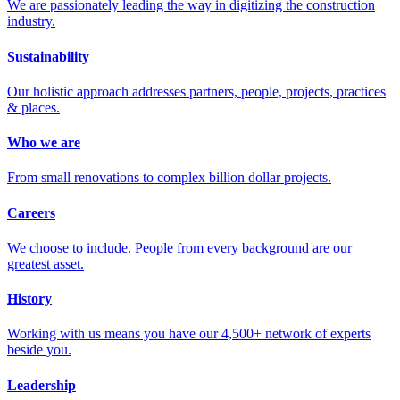
We are passionately leading the way in digitizing the construction
industry.
Sustainability
Our holistic approach addresses partners, people, projects, practices
& places.
Who we are
From small renovations to complex billion dollar projects.
Careers
We choose to include. People from every background are our
greatest asset.
History
Working with us means you have our 4,500+ network of experts
beside you.
Leadership