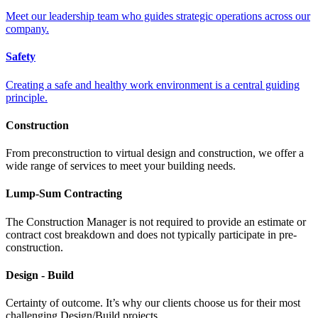
Meet our leadership team who guides strategic operations across our
company.
Safety
Creating a safe and healthy work environment is a central guiding
principle.
Construction
From preconstruction to virtual design and construction, we offer a
wide range of services to meet your building needs.
Lump-Sum Contracting
The Construction Manager is not required to provide an estimate or
contract cost breakdown and does not typically participate in pre-
construction.
Design - Build
Certainty of outcome. It’s why our clients choose us for their most
challenging Design/Build projects.