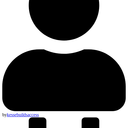
by
kessebuildsaccess