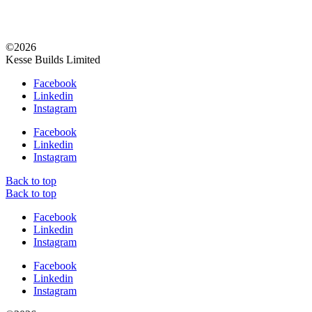
©2026
Kesse Builds Limited
Facebook
Linkedin
Instagram
Facebook
Linkedin
Instagram
Back to top
Back to top
Facebook
Linkedin
Instagram
Facebook
Linkedin
Instagram