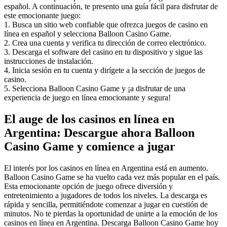
español. A continuación, te presento una guía fácil para disfrutar de
este emocionante juego:
1. Busca un sitio web confiable que ofrezca juegos de casino en
línea en español y selecciona Balloon Casino Game.
2. Crea una cuenta y verifica tu dirección de correo electrónico.
3. Descarga el software del casino en tu dispositivo y sigue las
instrucciones de instalación.
4. Inicia sesión en tu cuenta y dirígete a la sección de juegos de
casino.
5. Selecciona Balloon Casino Game y ¡a disfrutar de una
experiencia de juego en línea emocionante y segura!
El auge de los casinos en línea en
Argentina: Descargue ahora Balloon
Casino Game y comience a jugar
El interés por los casinos en línea en Argentina está en aumento.
Balloon Casino Game se ha vuelto cada vez más popular en el país.
Esta emocionante opción de juego ofrece diversión y
entretenimiento a jugadores de todos los niveles. La descarga es
rápida y sencilla, permitiéndote comenzar a jugar en cuestión de
minutos. No te pierdas la oportunidad de unirte a la emoción de los
casinos en línea en Argentina. Descarga Balloon Casino Game hoy