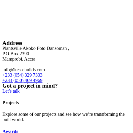
Address
Plantsville Akoko Foto Dansoman ,
P.O.Box 2390
Mamprobi, Accra
info@kessebuilds.com
+233 (054) 329 7333
+233 (050) 469 4969
Got a project in mind?
Let’s talk
Projects
Explore some of our projects and see how we’re transforming the
built world.
Awards