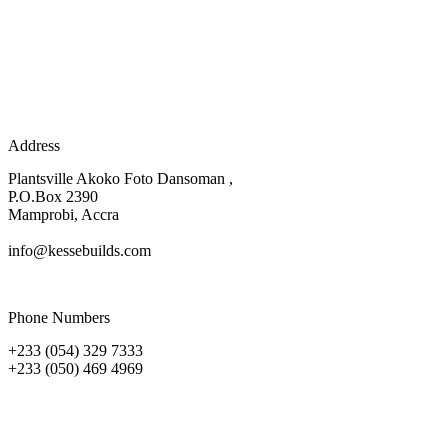
Address
Plantsville Akoko Foto Dansoman ,
P.O.Box 2390
Mamprobi, Accra
info@kessebuilds.com
Phone Numbers
+233 (054) 329 7333
+233 (050) 469 4969