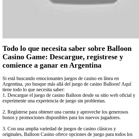
Todo lo que necesita saber sobre Balloon
Casino Game: Descargue, regístrese y
comience a ganar en Argentina
Si está buscando emocionantes juegos de casino en línea en
Argentina, ¡no busque más allá del juego de casino Balloon! Aquí
tiene todo lo que necesita saber:
1. Descargue el juego de casino Balloon desde su sitio web oficial y
experimente una experiencia de juego sin problemas.
2. Regístrese para obtener una cuenta y aproveche los generosos
bonos y promociones disponibles para los nuevos jugadores.
3. Con una amplia variedad de juegos de casino clásicos y
originales, Balloon Casino ofrece opciones de juego para todos los