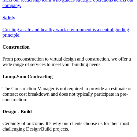
company.
Safety
Creating a safe and healthy work environment is a central guiding
principle.
Construction
From preconstruction to virtual design and construction, we offer a
wide range of services to meet your building needs.
Lump-Sum Contracting
The Construction Manager is not required to provide an estimate or
contract cost breakdown and does not typically participate in pre-
construction.
Design - Build
Certainty of outcome. It’s why our clients choose us for their most
challenging Design/Build projects.