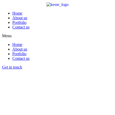
Home
About us
Portfolio
Contact us
Menu
Home
About us
Portfolio
Contact us
Get in touch