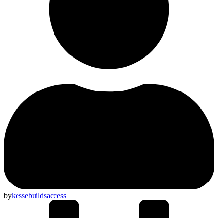
by
kessebuildsaccess