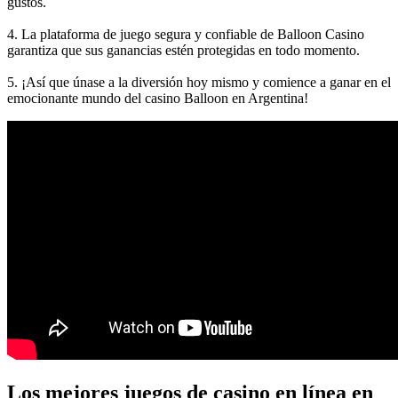
gustos.
4. La plataforma de juego segura y confiable de Balloon Casino
garantiza que sus ganancias estén protegidas en todo momento.
5. ¡Así que únase a la diversión hoy mismo y comience a ganar en el
emocionante mundo del casino Balloon en Argentina!
Los mejores juegos de casino en línea en