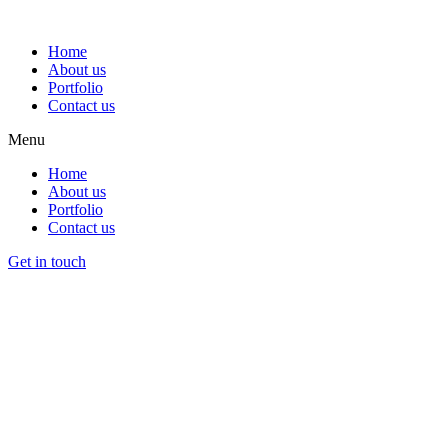
Home
About us
Portfolio
Contact us
Menu
Home
About us
Portfolio
Contact us
Get in touch