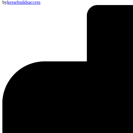
by
kessebuildsaccess