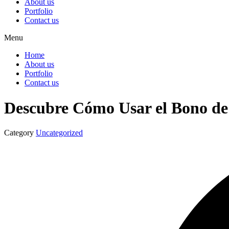
About us
Portfolio
Contact us
Menu
Home
About us
Portfolio
Contact us
Descubre Cómo Usar el Bono de 
Category
Uncategorized